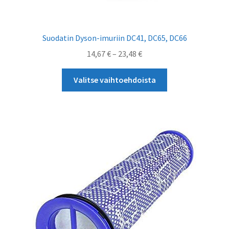
Suodatin Dyson-imuriin DC41, DC65, DC66
Hintaluokka:
14,67
€
–
23,48
€
14,67 €
Tällä
-
Valitse vaihtoehdoista
tuotteella
23,48 €
on
useampi
muunnelma.
Voit
tehdä
valinnat
tuotteen
sivulla.