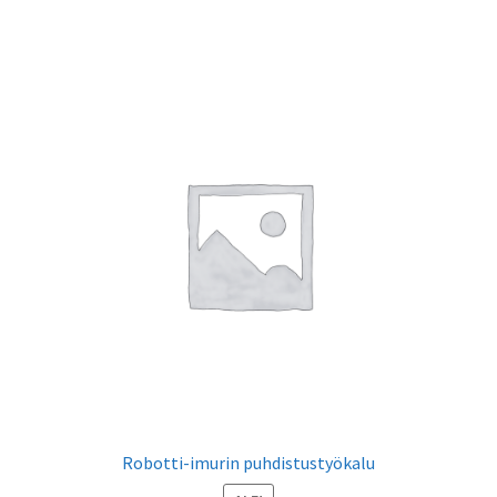
on
useampi
muunnelma.
Voit
tehdä
valinnat
tuotteen
sivulla.
Robotti-imurin puhdistustyökalu