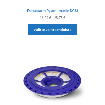
Esisuodatin Dyson-imuriin DC33
Hintaluokka:
16,09
€
–
25,75
€
16,09 €
Tällä
-
Valitse vaihtoehdoista
tuotteella
25,75 €
on
useampi
muunnelma.
Voit
tehdä
valinnat
tuotteen
sivulla.