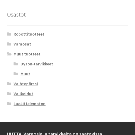
Osastot
Robottituotteet
Varaosat
Muut tuotteet
Dyson-tarvikkeet
Muut
Vaihtopörssi
Valikoidut
Luokittelematon
UUTTA: Varaosia ja tarvikkeita on saatavissa