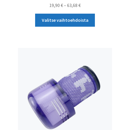
Hintaluokka:
19,90
€
–
63,68
€
19,90 €
Tällä
-
Valitse vaihtoehdoista
tuotteella
63,68 €
on
useampi
muunnelma.
Voit
tehdä
valinnat
tuotteen
sivulla.