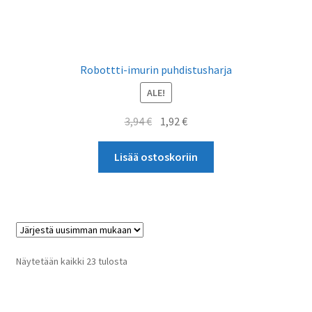
Robottti-imurin puhdistusharja
ALE!
Alkuperäinen
Nykyinen
3,94
€
1,92
€
hinta
hinta
oli:
on:
Lisää ostoskoriin
3,94 €.
1,92 €.
Sorted
Näytetään kaikki 23 tulosta
by
latest