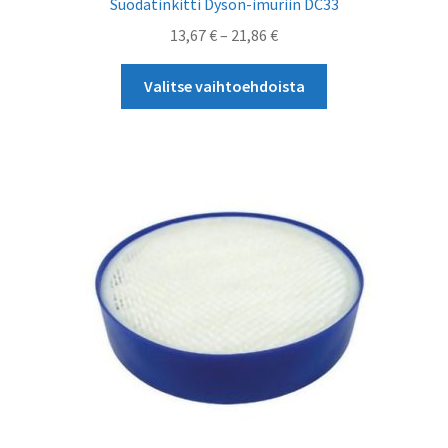
Suodatinkitti Dyson-imuriin DC33
Hintaluokka:
13,67
€
–
21,86
€
13,67 €
Tällä
-
Valitse vaihtoehdoista
tuotteella
21,86 €
on
useampi
muunnelma.
Voit
tehdä
valinnat
tuotteen
sivulla.