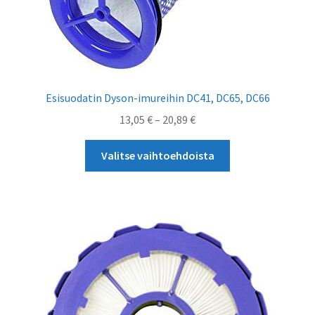
Esisuodatin Dyson-imureihin DC41, DC65, DC66
Hintaluokka:
13,05
€
–
20,89
€
13,05 €
Tällä
-
Valitse vaihtoehdoista
tuotteella
20,89 €
on
useampi
muunnelma.
Voit
tehdä
valinnat
tuotteen
sivulla.