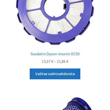
Suodatin Dyson-imuriin DC50
Hintaluokka:
13,67
€
–
21,86
€
13,67 €
Tällä
-
Valitse vaihtoehdoista
tuotteella
21,86 €
on
useampi
muunnelma.
Voit
tehdä