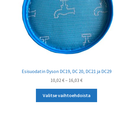
Esisuodatin Dyson DC19, DC 20, DC21 ja DC29
Hintaluokka:
10,02
€
–
16,03
€
10,02 €
Tällä
-
Valitse vaihtoehdoista
tuotteella
16,03 €
on
useampi
muunnelma.
Voit