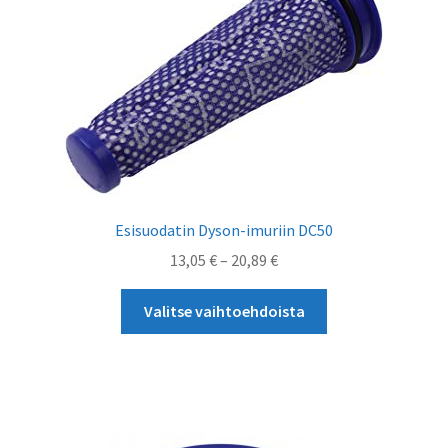
valinnat
tuotteen
sivulla.
Esisuodatin Dyson-imuriin DC50
Hintaluokka:
13,05
€
–
20,89
€
13,05 €
Tällä
-
Valitse vaihtoehdoista
tuotteella
20,89 €
on
useampi
muunnelma.
Voit