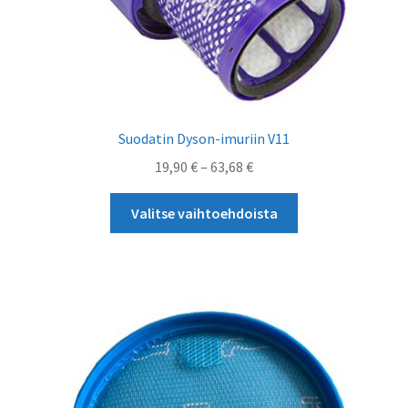
Suodatin Dyson-imuriin V11
Hintaluokka:
19,90
€
–
63,68
€
19,90 €
Tällä
-
Valitse vaihtoehdoista
tuotteella
63,68 €
on
useampi
muunnelma.
Voit
tehdä
valinnat
tuotteen
sivulla.