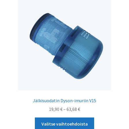
Jälkisuodatin Dyson-imuriin V15
Hintaluokka:
19,90
€
–
63,68
€
19,90 €
Tällä
-
Valitse vaihtoehdoista
tuotteella