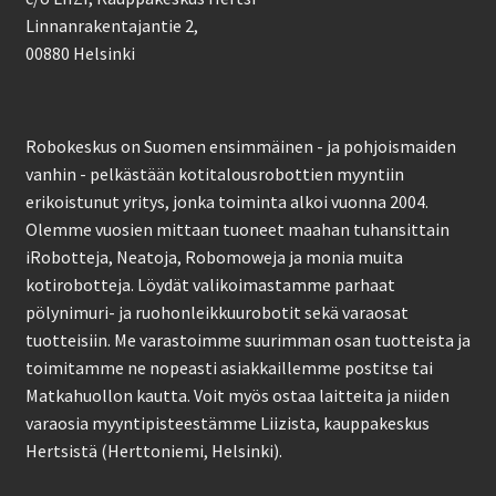
Linnanrakentajantie 2,
00880 Helsinki
Robokeskus on Suomen ensimmäinen - ja pohjoismaiden
vanhin - pelkästään kotitalousrobottien myyntiin
erikoistunut yritys, jonka toiminta alkoi vuonna 2004.
Olemme vuosien mittaan tuoneet maahan tuhansittain
iRobotteja, Neatoja, Robomoweja ja monia muita
kotirobotteja. Löydät valikoimastamme parhaat
pölynimuri- ja ruohonleikkuurobotit sekä varaosat
tuotteisiin. Me varastoimme suurimman osan tuotteista ja
toimitamme ne nopeasti asiakkaillemme postitse tai
Matkahuollon kautta. Voit myös ostaa laitteita ja niiden
varaosia myyntipisteestämme Liizista, kauppakeskus
Hertsistä (Herttoniemi, Helsinki).