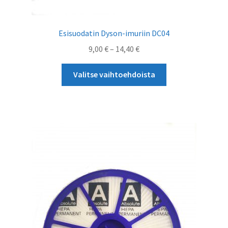
Esisuodatin Dyson-imuriin DC04
Hintaluokka:
9,00
€
–
14,40
€
9,00 €
Tällä
-
Valitse vaihtoehdoista
tuotteella
14,40 €
on
useampi
muunnelma.
Voit
tehdä
valinnat
tuotteen
sivulla.