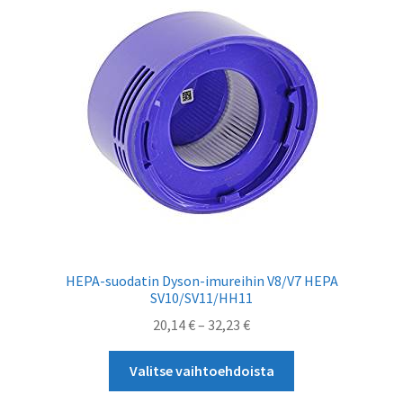
tehdä
valinnat
tuotteen
sivulla.
HEPA-suodatin Dyson-imureihin V8/V7 HEPA
SV10/SV11/HH11
Hintaluokka:
20,14
€
–
32,23
€
20,14 €
Tällä
-
Valitse vaihtoehdoista
tuotteella
32,23 €