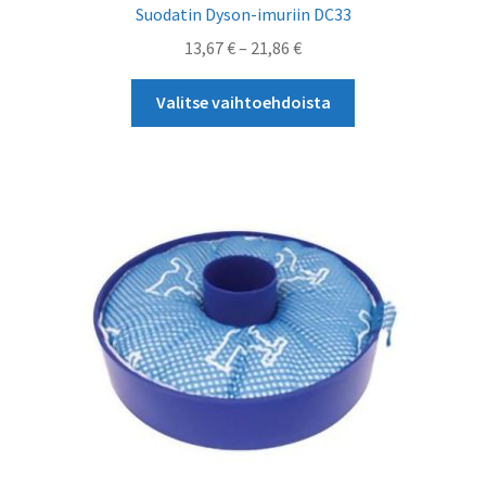
Suodatin Dyson-imuriin DC33
Hintaluokka:
13,67
€
–
21,86
€
13,67 €
Tällä
-
Valitse vaihtoehdoista
tuotteella
21,86 €
on
useampi
muunnelma.
Voit
tehdä
valinnat
tuotteen
sivulla.