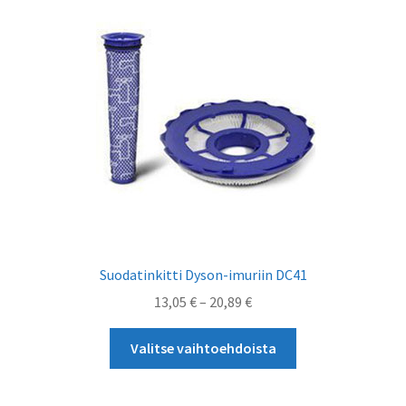
tehdä
valinnat
tuotteen
sivulla.
Suodatinkitti Dyson-imuriin DC41
Hintaluokka:
13,05
€
–
20,89
€
13,05 €
Tällä
-
Valitse vaihtoehdoista
tuotteella
20,89 €
on