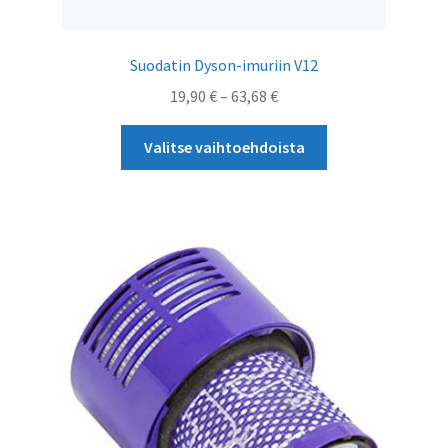
Suodatin Dyson-imuriin V12
Hintaluokka:
19,90
€
–
63,68
€
19,90 €
Tällä
-
Valitse vaihtoehdoista
tuotteella
63,68 €
on
useampi
muunnelma.
Voit
tehdä
valinnat
tuotteen
sivulla.