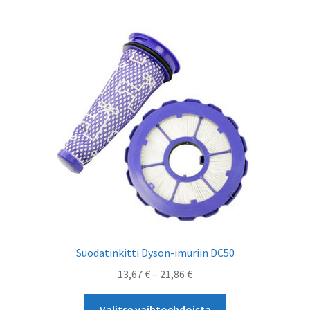
useampi
muunnelma.
Voit
tehdä
valinnat
tuotteen
sivulla.
Suodatinkitti Dyson-imuriin DC50
Hintaluokka:
13,67
€
–
21,86
€
13,67 €
Tällä
-
Valitse vaihtoehdoista