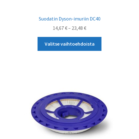
Suodatin Dyson-imuriin DC40
Hintaluokka:
14,67
€
–
23,48
€
14,67 €
Tällä
-
Valitse vaihtoehdoista
tuotteella
23,48 €
on
useampi
muunnelma.
Voit
tehdä
valinnat
tuotteen
sivulla.