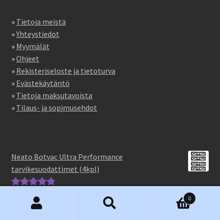
»
Tietoja meistä
»
Yhteystiedot
»
Myymälät
»
Ohjeet
»
Rekisteriseloste ja tietoturva
»
Evästekäytäntö
»
Tietoja maksutavoista
»
Tilaus- ja sopimusehdot
Neato Botvac Ultra Performance
tarvikesuodattimet (4kpl)
-- Juhani Nevala
Arvostelu
0
tuotteesta:
5
/
Etsi:
Haku
5