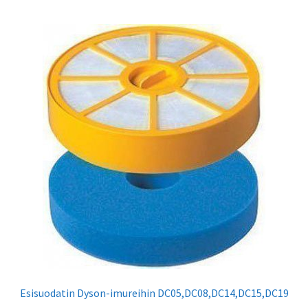
useampi
muunnelma.
Voit
tehdä
valinnat
tuotteen
sivulla.
Esisuodatin Dyson-imureihin DC05,DC08,DC14,DC15,DC19