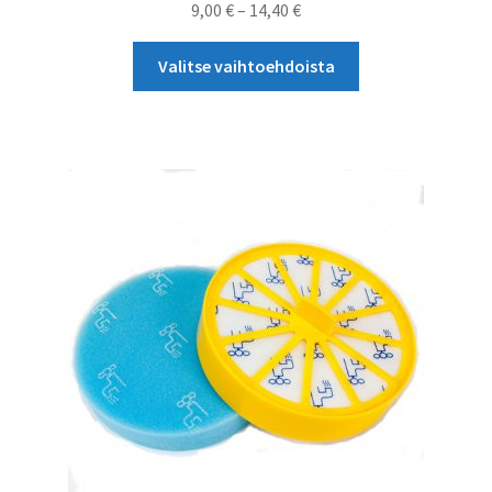
Hintaluokka:
9,00
€
–
14,40
€
9,00 €
Tällä
-
Valitse vaihtoehdoista
tuotteella
14,40 €
on
useampi
muunnelma.
Voit
tehdä
valinnat
tuotteen
sivulla.