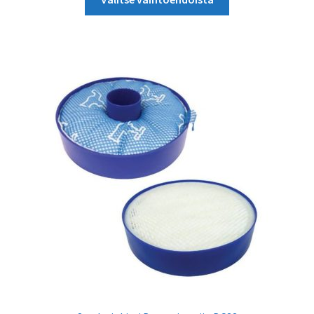
tuotteella
21,86 €
on
useampi
muunnelma.
Voit
tehdä
valinnat
tuotteen
sivulla.