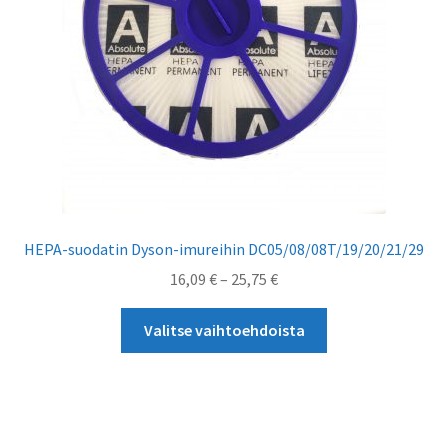
HEPA-suodatin Dyson-imureihin DC05/08/08T/19/20/21/29
Hintaluokka:
16,09
€
–
25,75
€
16,09 €
Tällä
-
Valitse vaihtoehdoista
tuotteella
25,75 €
on
useampi
muunnelma.
Voit