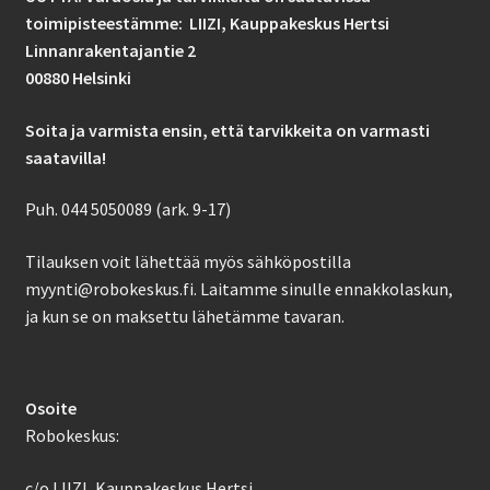
toimipisteestämme: LIIZI,
Kauppakeskus Hertsi
Linnanrakentajantie 2
00880 Helsinki
Soita ja varmista ensin, että tarvikkeita on varmasti
saatavilla!
Puh. 044 5050089 (ark. 9-17)
Tilauksen voit lähettää myös sähköpostilla
myynti@robokeskus.fi. Laitamme sinulle ennakkolaskun,
ja kun se on maksettu lähetämme tavaran.
Osoite
Robokeskus:
c/o LIIZI, Kauppakeskus Hertsi