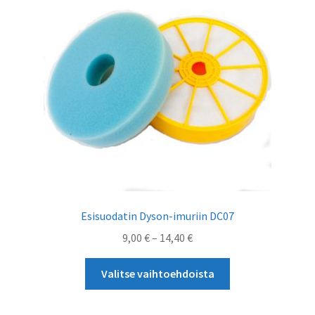
valinnat
tuotteen
sivulla.
Esisuodatin Dyson-imuriin DC07
Hintaluokka:
9,00
€
–
14,40
€
9,00 €
Tällä
-
Valitse vaihtoehdoista
tuotteella
14,40 €
on