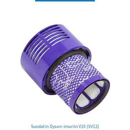
63,68 €
on
useampi
muunnelma.
Voit
tehdä
valinnat
tuotteen
sivulla.
Suodatin Dyson-imuriin V10 (SV12)