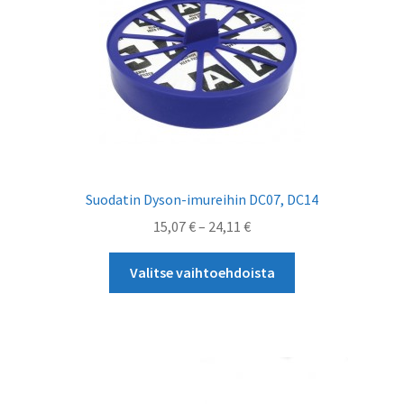
tehdä
valinnat
tuotteen
sivulla.
Suodatin Dyson-imureihin DC07, DC14
Hintaluokka:
15,07
€
–
24,11
€
15,07 €
Tällä
-
Valitse vaihtoehdoista
tuotteella
24,11 €
on
useampi
muunnelma.
Voit
tehdä