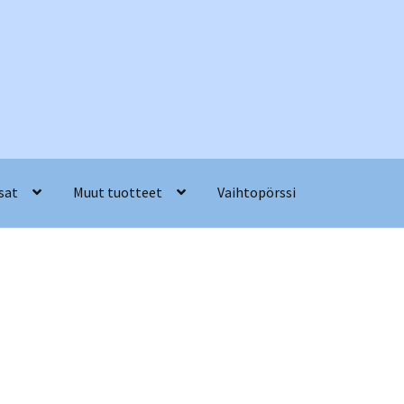
sat
Muut tuotteet
Vaihtopörssi