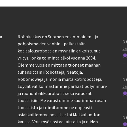
sa
Robokeskus on Suomen ensimmäinen - ja
Ne
pohjoismaiden vanhin - pelkästään
ta
kotitalousrobottien myyntiin erikoistunut
yritys, jonka toiminta alkoi vuonna 2004.
--
Ar
Olemme vuosien mittaan tuoneet maahan
tu
tuhansittain iRobotteja, Neatoja,
5
Ne
Robomoweja ja monia muita kotirobotteja.
ta
Löydät valikoimastamme parhaat pölynimuri-
ja ruohonleikkuurobotit sekä varaosat
tuotteisiin. Me varastoimme suurimman osan
--
Ar
tuotteista ja toimitamme ne nopeasti
tu
asiakkaillemme postitse tai Matkahuollon
5
Ne
kautta. Voit myös ostaa laitteita ja niiden