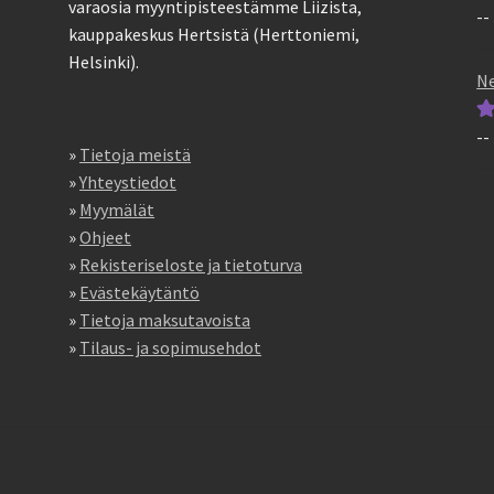
varaosia myyntipisteestämme Liizista,
--
Ar
kauppakeskus Hertsistä (Herttoniemi,
tu
Helsinki).
5
Ne
--
Ar
»
Tietoja meistä
tu
»
Yhteystiedot
5
»
Myymälät
»
Ohjeet
»
Rekisteriseloste ja tietoturva
»
Evästekäytäntö
»
Tietoja maksutavoista
»
Tilaus- ja sopimusehdot