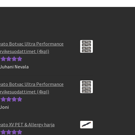
ato Botvac Ultra Performance
rvikesuodattimet (4kpl)
 Juhani Nevala
vostelu
otteesta:
5
/
ato Botvac Ultra Performance
rvikesuodattimet (4kpl)
 Joni
vostelu
otteesta:
5
/
ato XV PET & Allergy harja