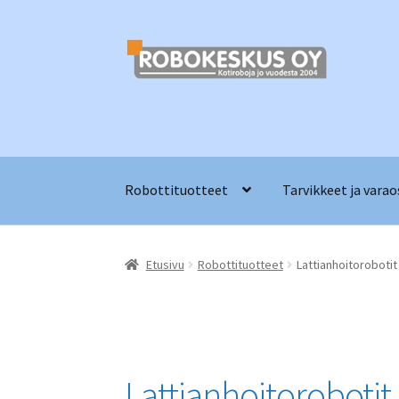
Siirry
Siirry
navigointiin
sisältöön
Robottituotteet
Tarvikkeet ja varao
Etusivu
Robottituotteet
Lattianhoitorobotit
Lattianhoitorobotit