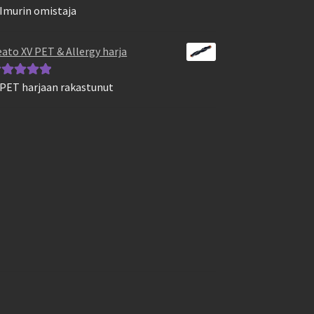
 Imurin omistaja
vostelu
otteesta:
5
/
ato XV PET & Allergy harja
 PET harjaan rakastunut
vostelu
otteesta:
5
/