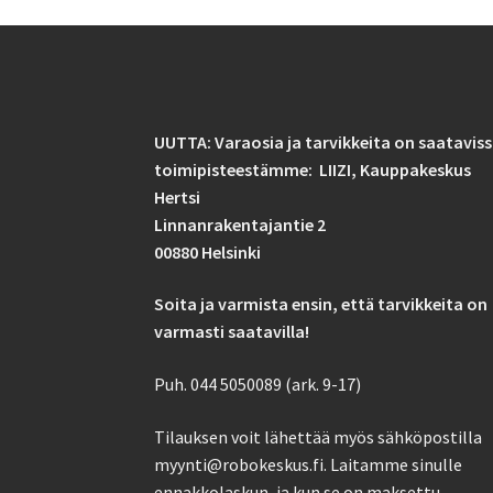
UUTTA: Varaosia ja tarvikkeita on saatavis
toimipisteestämme: LIIZI,
Kauppakeskus
Hertsi
Linnanrakentajantie 2
00880 Helsinki
Soita ja varmista ensin, että tarvikkeita on
varmasti saatavilla!
Puh. 044 5050089 (ark. 9-17)
Tilauksen voit lähettää myös sähköpostilla
myynti@robokeskus.fi. Laitamme sinulle
ennakkolaskun, ja kun se on maksettu