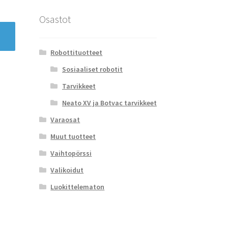
Osastot
Robottituotteet
Sosiaaliset robotit
Tarvikkeet
Neato XV ja Botvac tarvikkeet
Varaosat
Muut tuotteet
Vaihtopörssi
Valikoidut
Luokittelematon