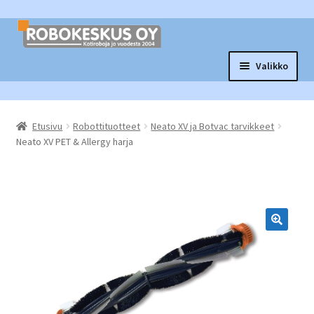
Siirry
Siirry
navigointiin
sisältöön
Valikko
Laajen
Robottituotteet
alemm
Etusivu
Robottituotteet
Neato XV ja Botvac tarvikkeet
tason
Laajen
Tarvikkeet ja varaosat
Neato XV PET & Allergy harja
valikko
alemm
tason
Laajen
Muut tuotteet
valikko
alemm
tason
Vaihtopörssi
valikko