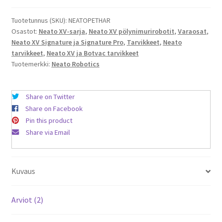
&
Allergy
Tuotetunnus (SKU):
NEATOPETHAR
Osastot:
Neato XV-sarja
,
Neato XV pölynimurirobotit
,
Varaosat
,
harja
Neato XV Signature ja Signature Pro
,
Tarvikkeet
,
Neato
määrä
tarvikkeet
,
Neato XV ja Botvac tarvikkeet
Tuotemerkki:
Neato Robotics
Share on Twitter
Share on Facebook
Pin this product
Share via Email
Kuvaus
Arviot (2)