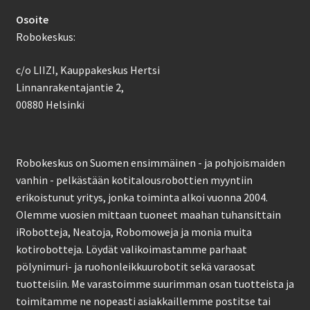
Osoite
Robokeskus:
c/o LIIZI, Kauppakeskus Hertsi
Linnanrakentajantie 2,
00880 Helsinki
Robokeskus on Suomen ensimmäinen - ja pohjoismaiden
vanhin - pelkästään kotitalousrobottien myyntiin
erikoistunut yritys, jonka toiminta alkoi vuonna 2004.
Olemme vuosien mittaan tuoneet maahan tuhansittain
iRobotteja, Neatoja, Robomoweja ja monia muita
kotirobotteja. Löydät valikoimastamme parhaat
pölynimuri- ja ruohonleikkuurobotit sekä varaosat
tuotteisiin. Me varastoimme suurimman osan tuotteista ja
toimitamme ne nopeasti asiakkaillemme postitse tai