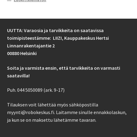
UUTTA: Varaosia ja tarvikkeita on saatavissa
toimipisteestämme: LIIZI,
Kauppakeskus Hertsi
Linnanrakentajantie 2
00880 Helsinki
Soita ja varmista ensin, että tarvikkeita on varmasti
saatavilla!
Puh. 044 5050089 (ark. 9-17)
Tilauksen voit lähettää myös sähköpostilla
myynti@robokeskus.fi. Laitamme sinulle ennakkolaskun,
ja kun se on maksettu lähetämme tavaran.