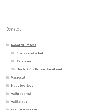
Osastot
Robottituotteet
Sosiaaliset robotit
Tarvikkeet
Neato XV ja Botvac tarvikkeet
Varaosat
Muut tuotteet
Vaihtopörssi
Valikoidut
Luokittelematon