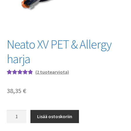
Neato XV PET & Allergy
harja
(
2
tuotearviota)
Arvio
2
5.00
5:stä
38,35
€
perustuen
asiakkaan
arvotukseen.
Neato
Lisää ostoskoriin
XV
PET