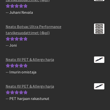
-- Juhani Nevala
Arvostelu
tuotteesta:
5
/
5
Neato Botvac Ultra Performance
tarvikesuodattimet (4kpl)
-- Joni
Arvostelu
tuotteesta:
5
/
5
Neato XV PET & Allergy harja
-- Imurin omistaja
Arvostelu
tuotteesta:
5
/
5
Neato XV PET & Allergy harja
-- PET harjaan rakastunut
Arvostelu
tuotteesta:
5
/