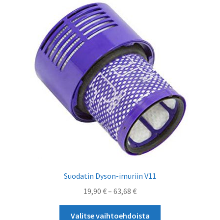
Voit
tehdä
valinnat
tuotteen
sivulla.
Suodatin Dyson-imuriin V11
Hintaluokka:
19,90
€
–
63,68
€
19,90 €
Tällä
-
Valitse vaihtoehdoista