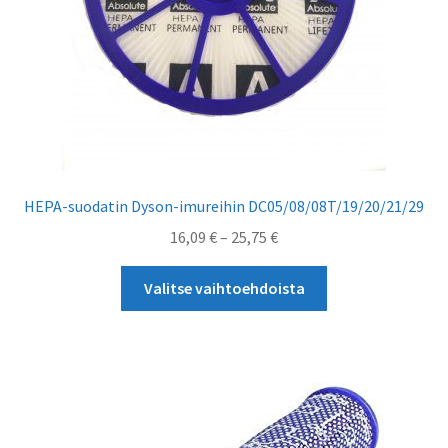
HEPA-suodatin Dyson-imureihin DC05/08/08T/19/20/21/29
Hintaluokka:
16,09
€
–
25,75
€
16,09 €
Tällä
-
Valitse vaihtoehdoista
tuotteella
25,75 €
on
useampi
muunnelma.
Voit
tehdä