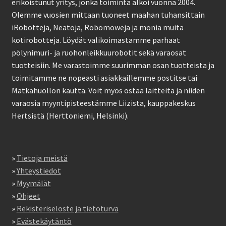
erikoistunut yritys, jonka toiminta alkoi vuonna 2004.
Olemme vuosien mittaan tuoneet maahan tuhansittain
iRobotteja, Neatoja, Robomoweja ja monia muita
kotirobotteja. Löydät valikoimastamme parhaat
pölynimuri- ja ruohonleikkuurobotit sekä varaosat
tuotteisiin. Me varastoimme suurimman osan tuotteista ja
toimitamme ne nopeasti asiakkaillemme postitse tai
Matkahuollon kautta. Voit myös ostaa laitteita ja niiden
varaosia myyntipisteestämme Liizista, kauppakeskus
Hertsistä (Herttoniemi, Helsinki).
»
Tietoja meistä
»
Yhteystiedot
»
Myymälät
»
Ohjeet
»
Rekisteriseloste ja tietoturva
»
Evästekäytäntö