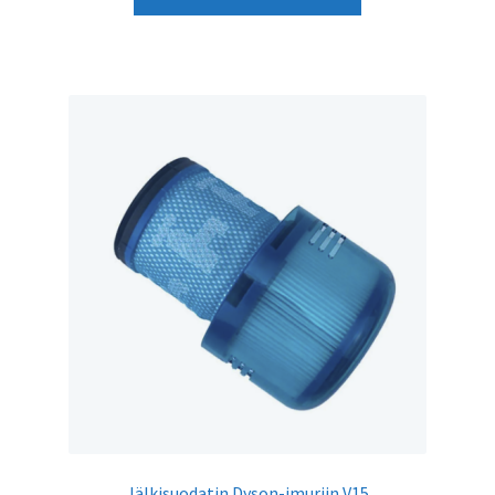
tuotteella
63,68 €
on
useampi
muunnelma.
Voit
tehdä
valinnat
tuotteen
sivulla.
Jälkisuodatin Dyson-imuriin V15