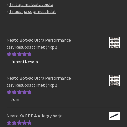
»
Tietoja maksutavoista
»
Tilaus- ja sopimusehdot
Neato Botvac Ultra Performance
tarvikesuodattimet (4kpl)
-- Juhani Nevala
Arvostelu
tuotteesta:
5
/
5
Neato Botvac Ultra Performance
tarvikesuodattimet (4kpl)
-- Joni
Arvostelu
tuotteesta:
5
/
5
Neato XV PET & Allergy harja