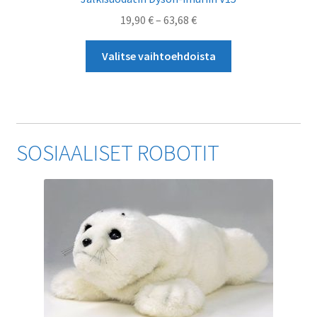
Hintaluokka:
19,90
€
–
63,68
€
19,90 €
Tällä
-
Valitse vaihtoehdoista
tuotteella
63,68 €
on
useampi
muunnelma.
Voit
SOSIAALISET ROBOTIT
tehdä
valinnat
tuotteen
sivulla.