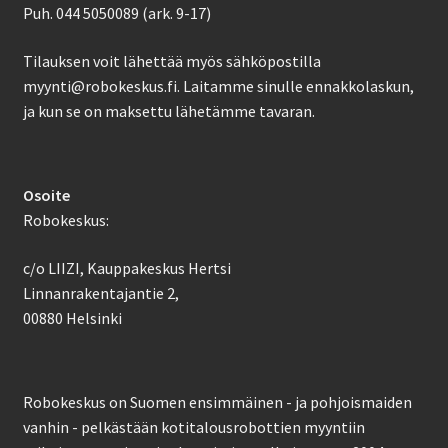
Puh. 044 5050089 (ark. 9-17)
Tilauksen voit lähettää myös sähköpostilla
myynti@robokeskus.fi. Laitamme sinulle ennakkolaskun,
ja kun se on maksettu lähetämme tavaran.
Osoite
Robokeskus:
c/o LIIZI, Kauppakeskus Hertsi
Linnanrakentajantie 2,
00880 Helsinki
Robokeskus on Suomen ensimmäinen - ja pohjoismaiden
vanhin - pelkästään kotitalousrobottien myyntiin