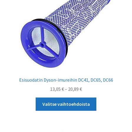
valinnat
tuotteen
sivulla.
Esisuodatin Dyson-imureihin DC41, DC65, DC66
Hintaluokka:
13,05
€
–
20,89
€
13,05 €
Tällä
-
Valitse vaihtoehdoista
tuotteella
20,89 €
on
useampi
muunnelma.