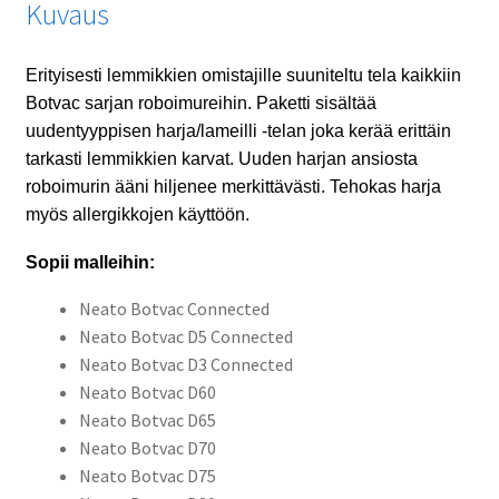
Kuvaus
Erityisesti lemmikkien omistajille suuniteltu tela kaikkiin
Botvac sarjan roboimureihin. Paketti sisältää
uudentyyppisen harja/lameilli -telan joka kerää erittäin
tarkasti lemmikkien karvat. Uuden harjan ansiosta
roboimurin ääni hiljenee merkittävästi. Tehokas harja
myös allergikkojen käyttöön.
Sopii malleihin:
Neato Botvac Connected
Neato Botvac D5 Connected
Neato Botvac D3 Connected
Neato Botvac D60
Neato Botvac D65
Neato Botvac D70
Neato Botvac D75