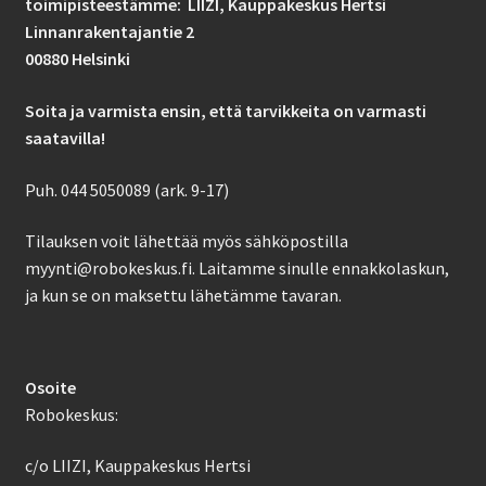
toimipisteestämme: LIIZI,
Kauppakeskus Hertsi
Linnanrakentajantie 2
00880 Helsinki
Soita ja varmista ensin, että tarvikkeita on varmasti
saatavilla!
Puh. 044 5050089 (ark. 9-17)
Tilauksen voit lähettää myös sähköpostilla
myynti@robokeskus.fi. Laitamme sinulle ennakkolaskun,
ja kun se on maksettu lähetämme tavaran.
Osoite
Robokeskus:
c/o LIIZI, Kauppakeskus Hertsi