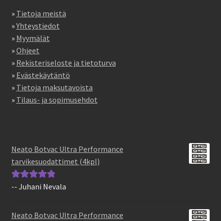
»
Tietoja meistä
»
Yhteystiedot
»
Myymälät
»
Ohjeet
»
Rekisteriseloste ja tietoturva
»
Evästekäytäntö
»
Tietoja maksutavoista
»
Tilaus- ja sopimusehdot
Neato Botvac Ultra Performance
tarvikesuodattimet (4kpl)
-- Juhani Nevala
Arvostelu
tuotteesta:
5
/
5
Neato Botvac Ultra Performance