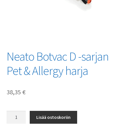
Neato Botvac D -sarjan
Pet & Allergy harja
38,35
€
Neato
Lisää ostoskoriin
Botvac