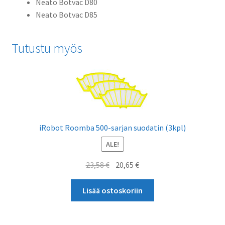
Neato Botvac D80
Neato Botvac D85
Tutustu myös
iRobot Roomba 500-sarjan suodatin (3kpl)
ALE!
Alkuperäinen
Nykyinen
23,58
€
20,65
€
hinta
hinta
oli:
on:
Lisää ostoskoriin
23,58 €.
20,65 €.