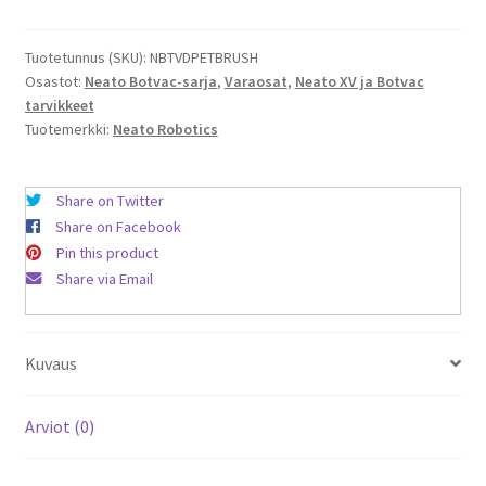
D
-
sarjan
Tuotetunnus (SKU):
NBTVDPETBRUSH
Osastot:
Neato Botvac-sarja
,
Varaosat
,
Neato XV ja Botvac
Pet
tarvikkeet
&
Tuotemerkki:
Neato Robotics
Allergy
harja
määrä
Share on Twitter
Share on Facebook
Pin this product
Share via Email
Kuvaus
Arviot (0)