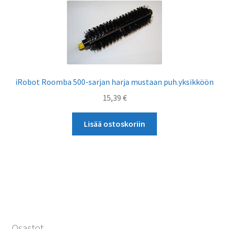
iRobot Roomba 500-sarjan harja mustaan puh.yksikköön
15,39
€
Lisää ostoskoriin
Osastot