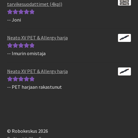
tarvikesuodattimet (4kpl)
-- Joni
Arvostelu
tuotteesta:
5
/
5
Neato XV PET & Allergy harja
-- Imurin omistaja
Arvostelu
tuotteesta:
5
/
5
Neato XV PET & Allergy harja
-- PET harjaan rakastunut
Arvostelu
tuotteesta:
5
/
5
© Robokeskus 2026