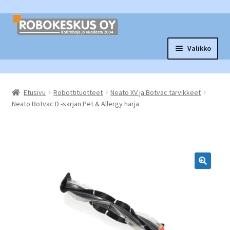
Siirry
Siirry
navigointiin
sisältöön
Valikko
Laajen
Robottituotteet
alemm
Etusivu
Robottituotteet
Neato XV ja Botvac tarvikkeet
tason
Laajen
Tarvikkeet ja varaosat
Neato Botvac D -sarjan Pet & Allergy harja
valikko
alemm
tason
Laajen
Muut tuotteet
valikko
alemm
tason
Vaihtopörssi
valikko