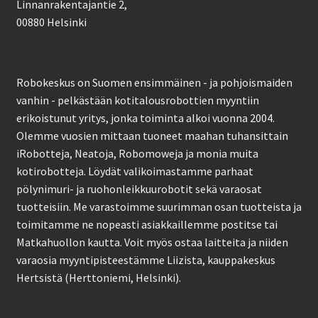
Linnanrakentajantie 2,
00880 Helsinki
Robokeskus on Suomen ensimmäinen - ja pohjoismaiden
vanhin - pelkästään kotitalousrobottien myyntiin
erikoistunut yritys, jonka toiminta alkoi vuonna 2004.
Olemme vuosien mittaan tuoneet maahan tuhansittain
iRobotteja, Neatoja, Robomoweja ja monia muita
kotirobotteja. Löydät valikoimastamme parhaat
pölynimuri- ja ruohonleikkuurobotit sekä varaosat
tuotteisiin. Me varastoimme suurimman osan tuotteista ja
toimitamme ne nopeasti asiakkaillemme postitse tai
Matkahuollon kautta. Voit myös ostaa laitteita ja niiden
varaosia myyntipisteestämme Liizista, kauppakeskus
Hertsistä (Herttoniemi, Helsinki).