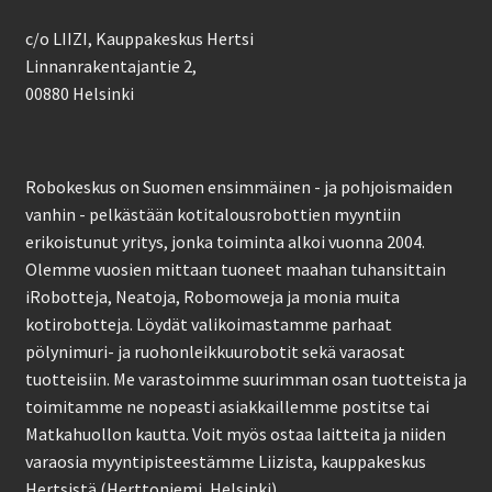
c/o LIIZI, Kauppakeskus Hertsi
Linnanrakentajantie 2,
00880 Helsinki
Robokeskus on Suomen ensimmäinen - ja pohjoismaiden
vanhin - pelkästään kotitalousrobottien myyntiin
erikoistunut yritys, jonka toiminta alkoi vuonna 2004.
Olemme vuosien mittaan tuoneet maahan tuhansittain
iRobotteja, Neatoja, Robomoweja ja monia muita
kotirobotteja. Löydät valikoimastamme parhaat
pölynimuri- ja ruohonleikkuurobotit sekä varaosat
tuotteisiin. Me varastoimme suurimman osan tuotteista ja
toimitamme ne nopeasti asiakkaillemme postitse tai
Matkahuollon kautta. Voit myös ostaa laitteita ja niiden
varaosia myyntipisteestämme Liizista, kauppakeskus
Hertsistä (Herttoniemi, Helsinki).