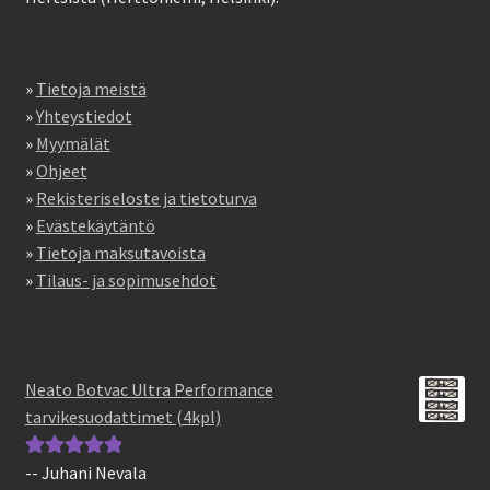
»
Tietoja meistä
»
Yhteystiedot
»
Myymälät
»
Ohjeet
»
Rekisteriseloste ja tietoturva
»
Evästekäytäntö
»
Tietoja maksutavoista
»
Tilaus- ja sopimusehdot
Neato Botvac Ultra Performance
tarvikesuodattimet (4kpl)
-- Juhani Nevala
Arvostelu