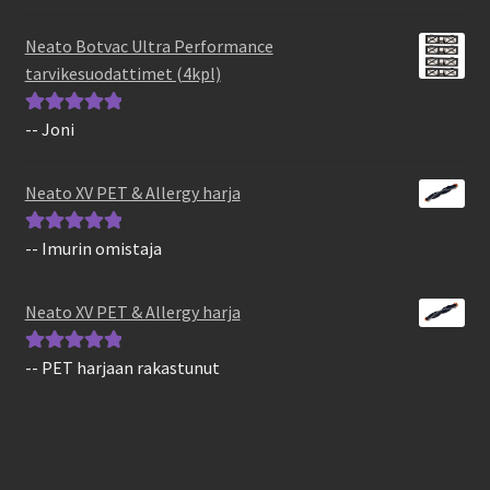
tuotteesta:
5
/
5
Neato Botvac Ultra Performance
tarvikesuodattimet (4kpl)
-- Joni
Arvostelu
tuotteesta:
5
/
5
Neato XV PET & Allergy harja
-- Imurin omistaja
Arvostelu
tuotteesta:
5
/
5
Neato XV PET & Allergy harja
-- PET harjaan rakastunut
Arvostelu
tuotteesta:
5
/
5