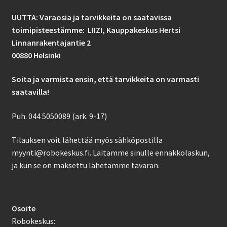
UUTTA: Varaosia ja tarvikkeita on saatavissa
toimipisteestämme: LIIZI,
Kauppakeskus Hertsi
Linnanrakentajantie 2
00880 Helsinki
Soita ja varmista ensin, että tarvikkeita on varmasti
saatavilla!
Puh. 044 5050089 (ark. 9-17)
Tilauksen voit lähettää myös sähköpostilla
myynti@robokeskus.fi. Laitamme sinulle ennakkolaskun,
ja kun se on maksettu lähetämme tavaran.
Osoite
Robokeskus: