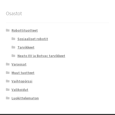
Muut kotitalousrobotit
Osastot
Sosiaaliset robotit
Laajen
Tarvikkeet ja varaosat
Robottituotteet
alemm
Sosiaaliset robotit
tason
Laajen
Muut tuotteet
Tarvikkeet
valikko
alemm
tason
Neato XV ja Botvac tarvikkeet
Vaihtopörssi
valikko
Varaosat
Muut tuotteet
Vaihtopörssi
Valikoidut
Luokittelematon