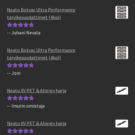
Neato Botvac Ultra Performance
tarvikesuodattimet (4kpl)
-- Juhani Nevala
Arvostelu
tuotteesta:
5
/
5
Neato Botvac Ultra Performance
tarvikesuodattimet (4kpl)
-- Joni
Arvostelu
tuotteesta:
5
/
5
Neato XV PET & Allergy harja
-- Imurin omistaja
Arvostelu
tuotteesta:
5
/
5
Neato XV PET & Allergy harja