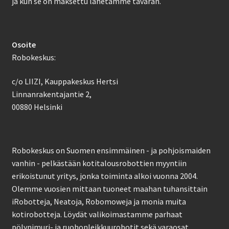
ja kun se on maksettu lähetämme tavaran.
Osoite
Robokeskus:
c/o LIIZI, Kauppakeskus Hertsi
Linnanrakentajantie 2,
00880 Helsinki
Robokeskus on Suomen ensimmäinen - ja pohjoismaiden
vanhin - pelkästään kotitalousrobottien myyntiin
erikoistunut yritys, jonka toiminta alkoi vuonna 2004.
Olemme vuosien mittaan tuoneet maahan tuhansittain
iRobotteja, Neatoja, Robomoweja ja monia muita
kotirobotteja. Löydät valikoimastamme parhaat
pölynimuri- ja ruohonleikkuurobotit sekä varaosat