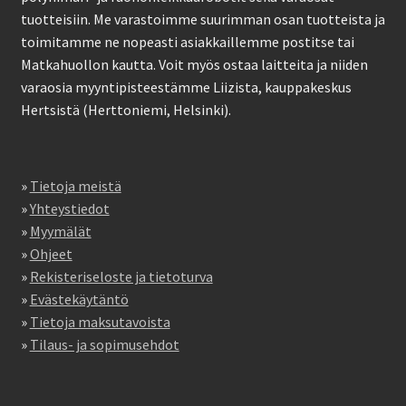
tuotteisiin. Me varastoimme suurimman osan tuotteista ja
toimitamme ne nopeasti asiakkaillemme postitse tai
Matkahuollon kautta. Voit myös ostaa laitteita ja niiden
varaosia myyntipisteestämme Liizista, kauppakeskus
Hertsistä (Herttoniemi, Helsinki).
»
Tietoja meistä
»
Yhteystiedot
»
Myymälät
»
Ohjeet
»
Rekisteriseloste ja tietoturva
»
Evästekäytäntö
»
Tietoja maksutavoista
»
Tilaus- ja sopimusehdot