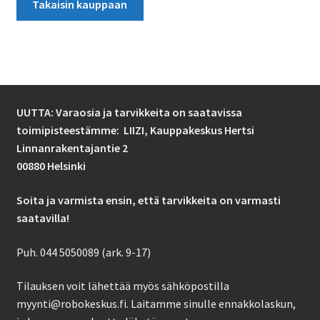
Takaisin kauppaan
UUTTA: Varaosia ja tarvikkeita on saatavissa
toimipisteestämme: LIIZI,
Kauppakeskus Hertsi
Linnanrakentajantie 2
00880 Helsinki
Soita ja varmista ensin, että tarvikkeita on varmasti
saatavilla!
Puh. 044 5050089 (ark. 9-17)
Tilauksen voit lähettää myös sähköpostilla
myynti@robokeskus.fi. Laitamme sinulle ennakkolaskun,