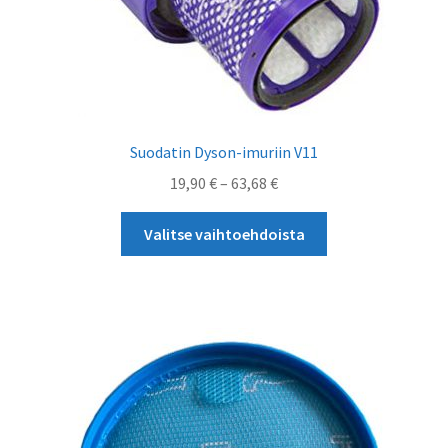
Suodatin Dyson-imuriin V11
Hintaluokka:
19,90
€
–
63,68
€
19,90 €
Tällä
-
Valitse vaihtoehdoista
tuotteella
63,68 €
on
useampi
muunnelma.
Voit
tehdä
valinnat
tuotteen
sivulla.