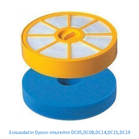
useampi
muunnelma.
Voit
tehdä
valinnat
tuotteen
sivulla.
Esisuodatin Dyson-imureihin DC05,DC08,DC14,DC15,DC19