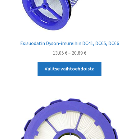
Esisuodatin Dyson-imureihin DC41, DC65, DC66
Hintaluokka:
13,05
€
–
20,89
€
13,05 €
Tällä
-
Valitse vaihtoehdoista
tuotteella
20,89 €
on
useampi
muunnelma.
Voit
tehdä
valinnat
tuotteen
sivulla.