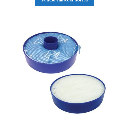
tuotteella
21,86 €
on
useampi
muunnelma.
Voit
tehdä
valinnat
tuotteen
sivulla.