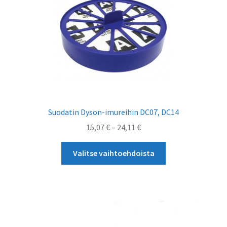
tehdä
valinnat
tuotteen
sivulla.
Suodatin Dyson-imureihin DC07, DC14
Hintaluokka:
15,07
€
–
24,11
€
15,07 €
Tällä
-
Valitse vaihtoehdoista
tuotteella
24,11 €
on
useampi
muunnelma.
Voit
tehdä