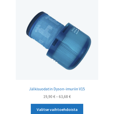
Dyson-tarvikkeet
Vaihtopörssi
Jälkisuodatin Dyson-imuriin V15
Hintaluokka:
19,90
€
–
63,68
€
19,90 €
Tällä
-
Valitse vaihtoehdoista
tuotteella