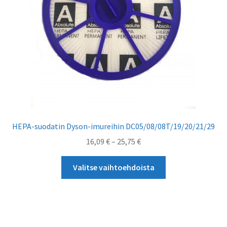
HEPA-suodatin Dyson-imureihin DC05/08/08T/19/20/21/29
Hintaluokka:
16,09
€
–
25,75
€
16,09 €
Tällä
-
Valitse vaihtoehdoista
tuotteella
25,75 €
on
useampi
muunnelma.
Voit