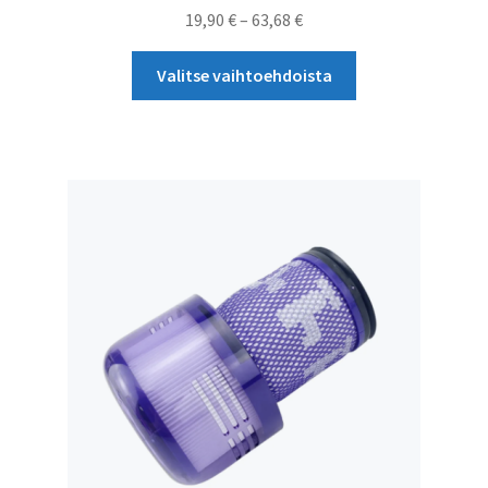
Hintaluokka:
19,90
€
–
63,68
€
19,90 €
Tällä
-
Valitse vaihtoehdoista
tuotteella
63,68 €
on
useampi
muunnelma.
Voit
tehdä
valinnat
tuotteen
sivulla.