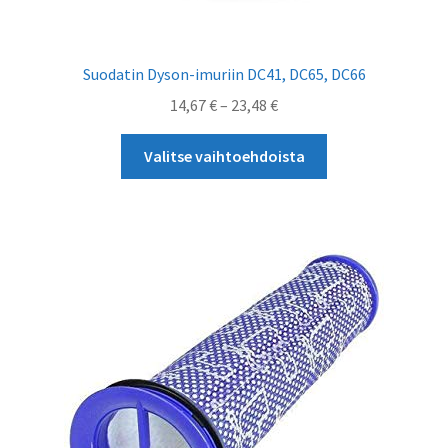
Suodatin Dyson-imuriin DC41, DC65, DC66
Hintaluokka:
14,67
€
–
23,48
€
14,67 €
Tällä
-
Valitse vaihtoehdoista
tuotteella
23,48 €
on
useampi
muunnelma.
Voit
tehdä
valinnat
tuotteen
sivulla.