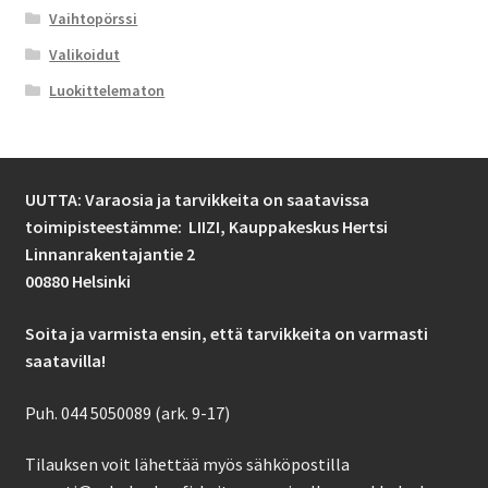
Vaihtopörssi
Valikoidut
Luokittelematon
UUTTA: Varaosia ja tarvikkeita on saatavissa
toimipisteestämme: LIIZI,
Kauppakeskus Hertsi
Linnanrakentajantie 2
00880 Helsinki
Soita ja varmista ensin, että tarvikkeita on varmasti
saatavilla!
Puh. 044 5050089 (ark. 9-17)
Tilauksen voit lähettää myös sähköpostilla