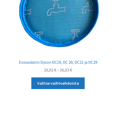
Esisuodatin Dyson DC19, DC 20, DC21 ja DC29
Hintaluokka:
10,02
€
–
16,03
€
10,02 €
Tällä
-
Valitse vaihtoehdoista
tuotteella
16,03 €
on
useampi
muunnelma.
Voit