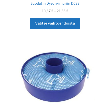
Suodatin Dyson-imuriin DC33
Hintaluokka:
13,67
€
–
21,86
€
13,67 €
Tällä
-
Valitse vaihtoehdoista
tuotteella
21,86 €
on
useampi
muunnelma.
Voit
tehdä
valinnat
tuotteen
sivulla.