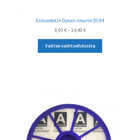
Esisuodatin Dyson-imuriin DC04
Hintaluokka:
9,00
€
–
14,40
€
9,00 €
Tällä
-
Valitse vaihtoehdoista
tuotteella
14,40 €
on
useampi
muunnelma.
Voit
tehdä
valinnat
tuotteen
sivulla.