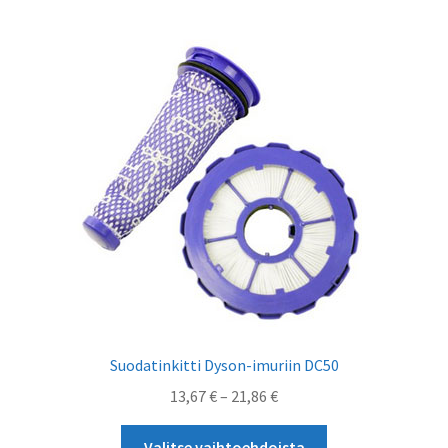
useampi
muunnelma.
Voit
tehdä
valinnat
tuotteen
sivulla.
Suodatinkitti Dyson-imuriin DC50
Hintaluokka:
13,67
€
–
21,86
€
13,67 €
Tällä
-
Valitse vaihtoehdoista