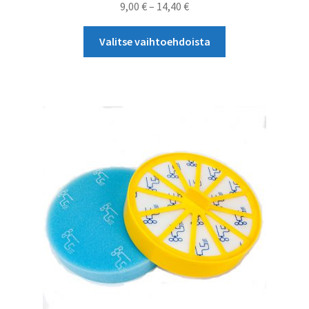
Hintaluokka:
9,00
€
–
14,40
€
9,00 €
Tällä
-
Valitse vaihtoehdoista
tuotteella
14,40 €
on
useampi
muunnelma.
Voit
tehdä
valinnat
tuotteen
sivulla.