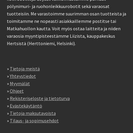
pölynimuri- ja ruohonleikkuurobotit sekä varaosat
tuotteisiin. Me varastoimme suurimman osan tuotteista ja
toimitamme ne nopeasti asiakkaillemme postitse tai
Matkahuollon kautta. Voit myös ostaa laitteita ja niiden
varaosia myyntipisteestämme Liizista, kauppakeskus
Hertsistä (Herttoniemi, Helsinki).
»
Tietoja meistä
»
Yhteystiedot
»
Myymälät
»
Ohjeet
»
Rekisteriseloste ja tietoturva
»
Evästekäytäntö
»
Tietoja maksutavoista
»
Tilaus- ja sopimusehdot