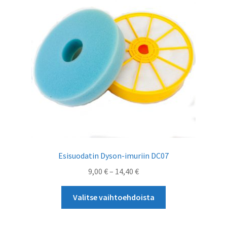
valinnat
tuotteen
sivulla.
Esisuodatin Dyson-imuriin DC07
Hintaluokka:
9,00
€
–
14,40
€
9,00 €
Tällä
-
Valitse vaihtoehdoista
tuotteella
14,40 €
on