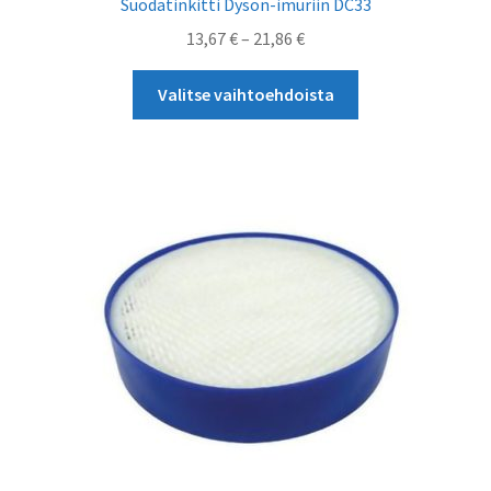
Suodatinkitti Dyson-imuriin DC33
Hintaluokka:
13,67
€
–
21,86
€
13,67 €
Tällä
-
Valitse vaihtoehdoista
tuotteella
21,86 €
on
useampi
muunnelma.
Voit
tehdä
valinnat
tuotteen
sivulla.