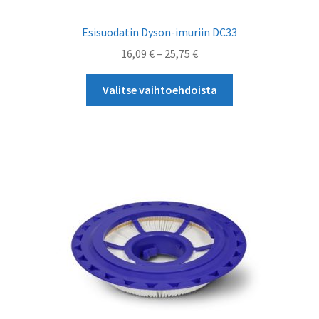
Esisuodatin Dyson-imuriin DC33
Hintaluokka:
16,09
€
–
25,75
€
16,09 €
Tällä
-
Valitse vaihtoehdoista
tuotteella
25,75 €
on
useampi
muunnelma.
Voit
tehdä
valinnat
tuotteen
sivulla.