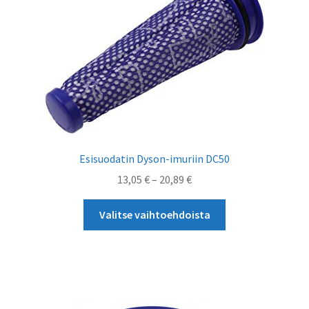
valinnat
tuotteen
sivulla.
Esisuodatin Dyson-imuriin DC50
Hintaluokka:
13,05
€
–
20,89
€
13,05 €
Tällä
-
Valitse vaihtoehdoista
tuotteella
20,89 €
on
useampi
muunnelma.
Voit