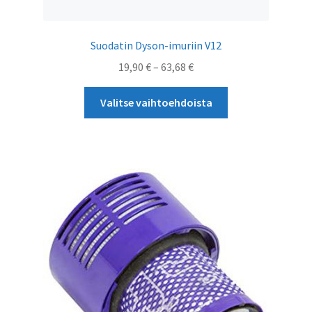
Suodatin Dyson-imuriin V12
Hintaluokka:
19,90
€
–
63,68
€
19,90 €
Tällä
-
Valitse vaihtoehdoista
tuotteella
63,68 €
on
useampi
muunnelma.
Voit
tehdä
valinnat
tuotteen
sivulla.