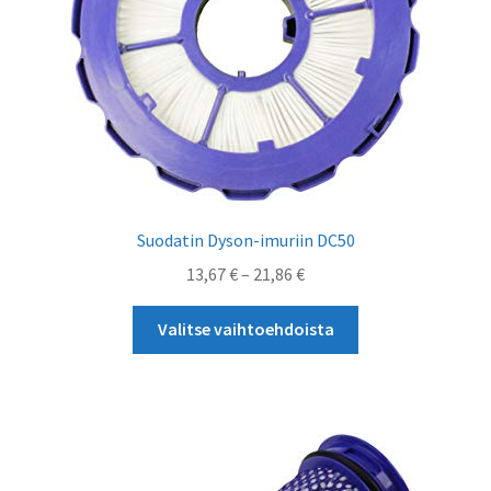
Suodatin Dyson-imuriin DC50
Hintaluokka:
13,67
€
–
21,86
€
13,67 €
Tällä
-
Valitse vaihtoehdoista
tuotteella
21,86 €
on
useampi
muunnelma.
Voit
tehdä