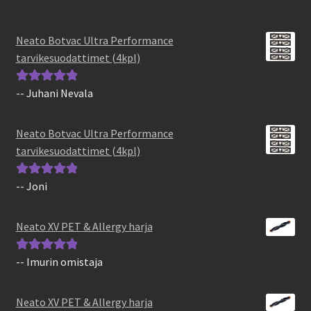
Neato Botvac Ultra Performance
tarvikesuodattimet (4kpl)
-- Juhani Nevala
Arvostelu
tuotteesta:
5
/
5
Neato Botvac Ultra Performance
tarvikesuodattimet (4kpl)
-- Joni
Arvostelu
tuotteesta:
5
/
5
Neato XV PET & Allergy harja
-- Imurin omistaja
Arvostelu
tuotteesta:
5
/
5
Neato XV PET & Allergy harja