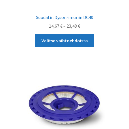
Suodatin Dyson-imuriin DC40
Hintaluokka:
14,67
€
–
23,48
€
14,67 €
Tällä
-
Valitse vaihtoehdoista
tuotteella
23,48 €
on
useampi
muunnelma.
Voit
tehdä
valinnat
tuotteen
sivulla.