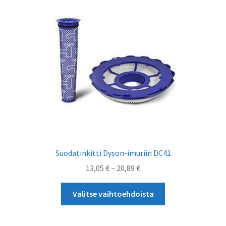
tehdä
valinnat
tuotteen
sivulla.
Suodatinkitti Dyson-imuriin DC41
Hintaluokka:
13,05
€
–
20,89
€
13,05 €
Tällä
-
Valitse vaihtoehdoista
tuotteella
20,89 €
on