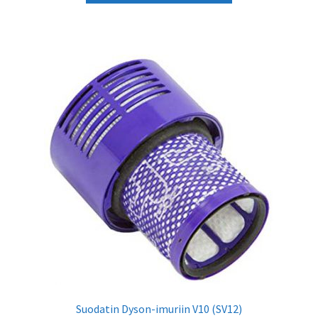
63,68 €
on
useampi
muunnelma.
Voit
tehdä
valinnat
tuotteen
sivulla.
Suodatin Dyson-imuriin V10 (SV12)