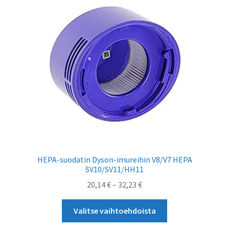
tehdä
valinnat
tuotteen
sivulla.
HEPA-suodatin Dyson-imureihin V8/V7 HEPA
SV10/SV11/HH11
Hintaluokka:
20,14
€
–
32,23
€
20,14 €
Tällä
-
Valitse vaihtoehdoista
tuotteella
32,23 €