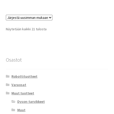
on
useampi
muunnelma.
Voit
tehdä
Sorted
Näytetään kaikki 21 tulosta
valinnat
by
tuotteen
latest
sivulla.
Osastot
Robottituotteet
Varaosat
Muut tuotteet
Dyson-tarvikkeet
Muut