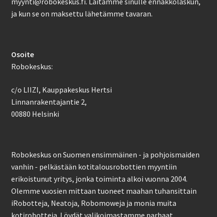
myynti@robokeskus.fi. Laitamme sinulle ennakkolaskun,
ja kun se on maksettu lähetämme tavaran.
Osoite
Robokeskus:
c/o LIIZI, Kauppakeskus Hertsi
Linnanrakentajantie 2,
00880 Helsinki
Robokeskus on Suomen ensimmäinen - ja pohjoismaiden
vanhin - pelkästään kotitalousrobottien myyntiin
erikoistunut yritys, jonka toiminta alkoi vuonna 2004.
Olemme vuosien mittaan tuoneet maahan tuhansittain
iRobotteja, Neatoja, Robomoweja ja monia muita
kotirobotteja. Löydät valikoimastamme parhaat