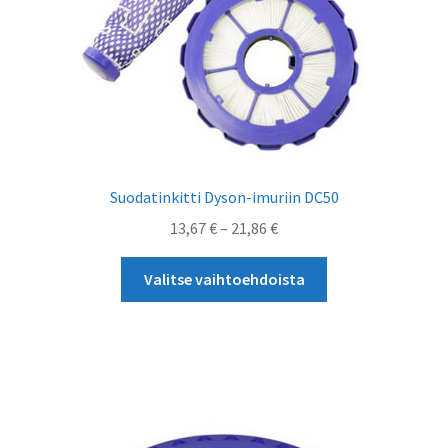
Suodatinkitti Dyson-imuriin DC50
Hintaluokka:
13,67
€
–
21,86
€
13,67 €
Tällä
-
Valitse vaihtoehdoista
tuotteella
21,86 €
on
useampi
muunnelma.
Voit
tehdä
valinnat