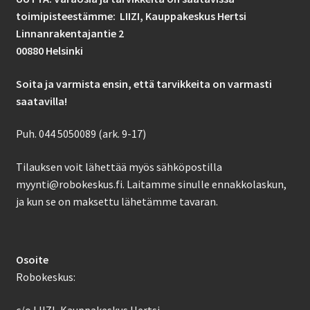
toimipisteestämme: LIIZI,
Kauppakeskus Hertsi
Linnanrakentajantie 2
00880 Helsinki
Soita ja varmista ensin, että tarvikkeita on varmasti
saatavilla!
Puh. 044 5050089 (ark. 9-17)
Tilauksen voit lähettää myös sähköpostilla
myynti@robokeskus.fi. Laitamme sinulle ennakkolaskun,
ja kun se on maksettu lähetämme tavaran.
Osoite
Robokeskus: