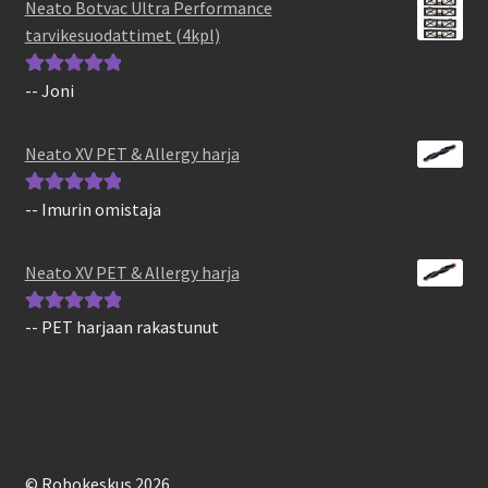
Neato Botvac Ultra Performance
tarvikesuodattimet (4kpl)
-- Joni
Arvostelu
tuotteesta:
5
/
5
Neato XV PET & Allergy harja
-- Imurin omistaja
Arvostelu
tuotteesta:
5
/
5
Neato XV PET & Allergy harja
-- PET harjaan rakastunut
Arvostelu
tuotteesta:
5
/
5
© Robokeskus 2026