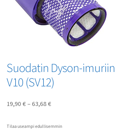
Suodatin Dyson-imuriin
V10 (SV12)
Hintaluokka:
19,90
€
–
63,68
€
19,90 €
-
Tilaa useampi edullisemmin