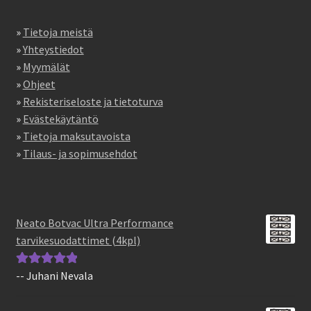
»
Tietoja meistä
»
Yhteystiedot
»
Myymälät
»
Ohjeet
»
Rekisteriseloste ja tietoturva
»
Evästekäytäntö
»
Tietoja maksutavoista
»
Tilaus- ja sopimusehdot
Neato Botvac Ultra Performance
tarvikesuodattimet (4kpl)
-- Juhani Nevala
Arvostelu
tuotteesta:
5
/
5