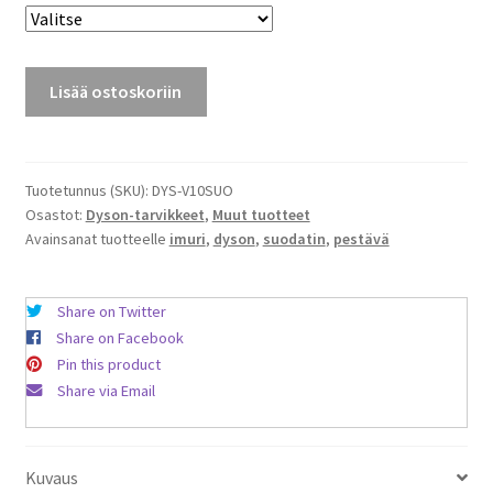
63,68 €
Suodatin
Lisää ostoskoriin
Dyson-
imuriin
V10
(SV12)
Tuotetunnus (SKU):
DYS-V10SUO
Osastot:
Dyson-tarvikkeet
,
Muut tuotteet
määrä
Avainsanat tuotteelle
imuri
,
dyson
,
suodatin
,
pestävä
Share on Twitter
Share on Facebook
Pin this product
Share via Email
Kuvaus