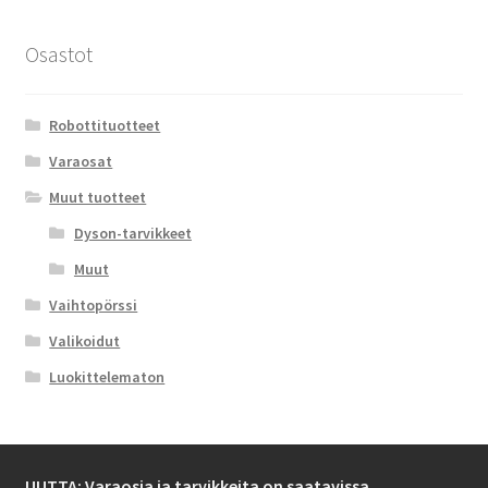
valinnat
tuotteen
Osastot
sivulla.
Robottituotteet
Varaosat
Muut tuotteet
Dyson-tarvikkeet
Muut
Vaihtopörssi
Valikoidut
Luokittelematon
UUTTA: Varaosia ja tarvikkeita on saatavissa