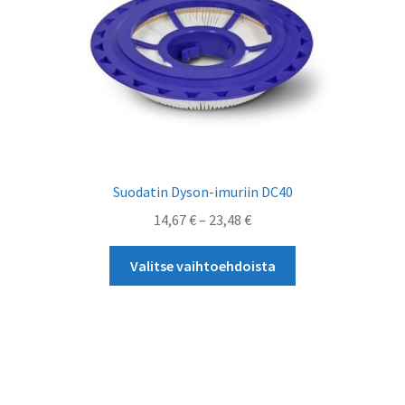
tuotteen
sivulla.
Suodatin Dyson-imuriin DC40
Hintaluokka:
14,67
€
–
23,48
€
14,67 €
Tällä
-
Valitse vaihtoehdoista
tuotteella
23,48 €
on
useampi
muunnelma.
Voit
tehdä