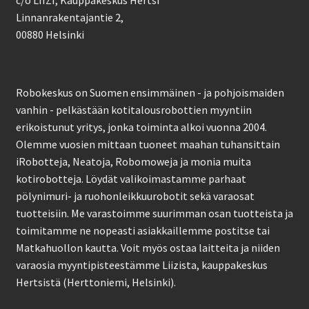
c/o LIIZI, Kauppakeskus Hertsi
Linnanrakentajantie 2,
00880 Helsinki
Robokeskus on Suomen ensimmäinen - ja pohjoismaiden
vanhin - pelkästään kotitalousrobottien myyntiin
erikoistunut yritys, jonka toiminta alkoi vuonna 2004.
Olemme vuosien mittaan tuoneet maahan tuhansittain
iRobotteja, Neatoja, Robomoweja ja monia muita
kotirobotteja. Löydät valikoimastamme parhaat
pölynimuri- ja ruohonleikkuurobotit sekä varaosat
tuotteisiin. Me varastoimme suurimman osan tuotteista ja
toimitamme ne nopeasti asiakkaillemme postitse tai
Matkahuollon kautta. Voit myös ostaa laitteita ja niiden
varaosia myyntipisteestämme Liizista, kauppakeskus
Hertsistä (Herttoniemi, Helsinki).