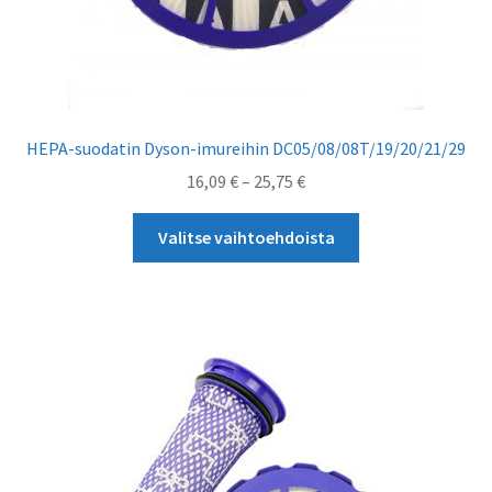
HEPA-suodatin Dyson-imureihin DC05/08/08T/19/20/21/29
Hintaluokka:
16,09
€
–
25,75
€
16,09 €
Tällä
-
Valitse vaihtoehdoista
tuotteella
25,75 €
on
useampi
muunnelma.
Voit
tehdä
valinnat
tuotteen
sivulla.