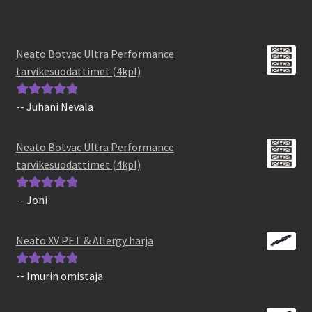
Neato Botvac Ultra Performance
tarvikesuodattimet (4kpl)
-- Juhani Nevala
Arvostelu
tuotteesta:
5
/
5
Neato Botvac Ultra Performance
tarvikesuodattimet (4kpl)
-- Joni
Arvostelu
tuotteesta:
5
/
5
Neato XV PET & Allergy harja
-- Imurin omistaja
Arvostelu
tuotteesta:
5
/
5