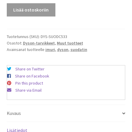
Suodatin
Lisää ostoskoriin
Dyson-
imuriin
DC33
määrä
Tuotetunnus (SKU):
DYS-SUODC533
Osastot:
Dyson-tarvikkeet
,
Muut tuotteet
Avainsanat tuotteelle
imuri
,
dyson
,
suodatin
Share on Twitter
Share on Facebook
Pin this product
Share via Email
Kuvaus
Lisätiedot