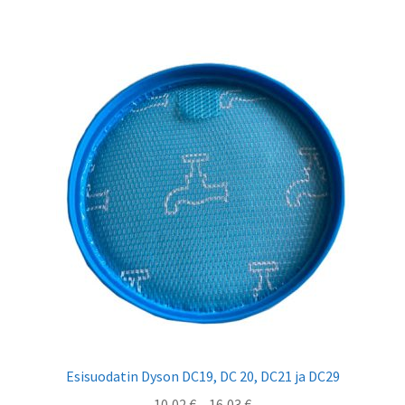
on
useampi
muunnelma.
Voit
tehdä
valinnat
tuotteen
sivulla.
Esisuodatin Dyson DC19, DC 20, DC21 ja DC29
Hintaluokka:
10,02
€
–
16,03
€