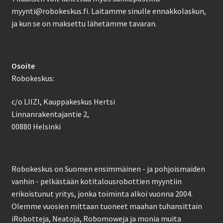
myynti@robokeskus.fi. Laitamme sinulle ennakkolaskun,
ja kun se on maksettu lähetämme tavaran.
Osoite
Robokeskus:
c/o LIIZI, Kauppakeskus Hertsi
Linnanrakentajantie 2,
00880 Helsinki
Robokeskus on Suomen ensimmäinen - ja pohjoismaiden
vanhin - pelkästään kotitalousrobottien myyntiin
erikoistunut yritys, jonka toiminta alkoi vuonna 2004.
Olemme vuosien mittaan tuoneet maahan tuhansittain
iRobotteja, Neatoja, Robomoweja ja monia muita