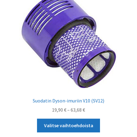
tehdä
valinnat
tuotteen
sivulla.
Suodatin Dyson-imuriin V10 (SV12)
Hintaluokka:
19,90
€
–
63,68
€
19,90 €
Tällä
-
Valitse vaihtoehdoista
tuotteella
63,68 €