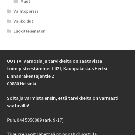
Muut
Vaihtopörssi
Valikoidut
Luokittelematon
UUTTA: Varaosia ja tarvikkeita on saatavissa
toimipisteestämme: LIIZI,
Kauppakeskus Hertsi
Linnanrakentajantie 2
00880 Helsinki
Soita ja varmista ensin, että tarvikkeita on varmasti
saatavilla!
Puh. 044 5050089 (ark. 9-17)
Tilauksen voit lähettää myös sähköpostilla