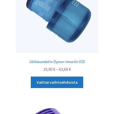
Jälkisuodatin Dyson-imuriin V15
Hintaluokka:
19,90
€
–
63,68
€
19,90 €
Tällä
-
Valitse vaihtoehdoista
tuotteella
63,68 €
on
useampi
muunnelma.
Voit