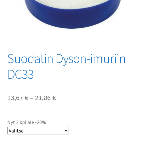
Suodatin Dyson-imuriin
DC33
Hintaluokka:
13,67
€
–
21,86
€
13,67 €
-
Nyt 2 kpl ale -20%
21,86 €