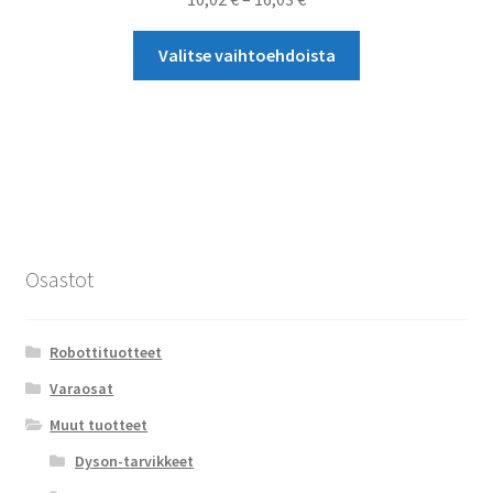
10,02 €
Tällä
-
Valitse vaihtoehdoista
tuotteella
16,03 €
on
useampi
muunnelma.
Voit
tehdä
valinnat
tuotteen
Osastot
sivulla.
Robottituotteet
Varaosat
Muut tuotteet
Dyson-tarvikkeet