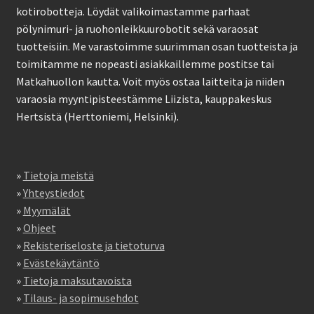
kotirobotteja. Löydät valikoimastamme parhaat
pölynimuri- ja ruohonleikkuurobotit sekä varaosat
tuotteisiin. Me varastoimme suurimman osan tuotteista ja
toimitamme ne nopeasti asiakkaillemme postitse tai
Matkahuollon kautta. Voit myös ostaa laitteita ja niiden
varaosia myyntipisteestämme Liizista, kauppakeskus
Hertsistä (Herttoniemi, Helsinki).
»
Tietoja meistä
»
Yhteystiedot
»
Myymälät
»
Ohjeet
»
Rekisteriseloste ja tietoturva
»
Evästekäytäntö
»
Tietoja maksutavoista
»
Tilaus- ja sopimusehdot