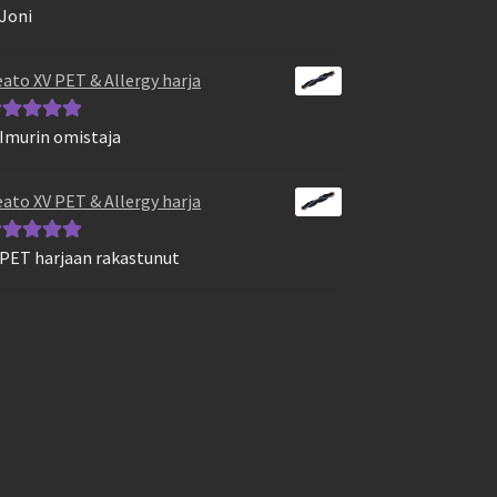
 Joni
vostelu
otteesta:
5
/
ato XV PET & Allergy harja
 Imurin omistaja
vostelu
otteesta:
5
/
ato XV PET & Allergy harja
 PET harjaan rakastunut
vostelu
otteesta:
5
/