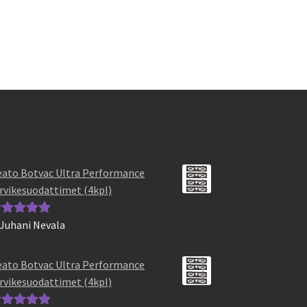
useampi
muunnelma.
Voit
tehdä
valinnat
tuotteen
sivulla.
ato Botvac Ultra Performance
rvikesuodattimet (4kpl)
 Juhani Nevala
vostelu
otteesta:
5
/
ato Botvac Ultra Performance
rvikesuodattimet (4kpl)