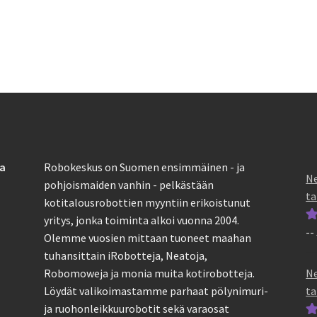
useampi
muunnelma.
Voit
tehdä
valinnat
tuotteen
sivulla.
sa
Robokeskus on Suomen ensimmäinen - ja
Ne
pohjoismaiden vanhin - pelkästään
ta
kotitalousrobottien myyntiin erikoistunut
yritys, jonka toiminta alkoi vuonna 2004.
--
Ar
Olemme vuosien mittaan tuoneet maahan
tu
tuhansittain iRobotteja, Neatoja,
5
Ne
Robomoweja ja monia muita kotirobotteja.
ta
Löydät valikoimastamme parhaat pölynimuri-
ja ruohonleikkuurobotit sekä varaosat