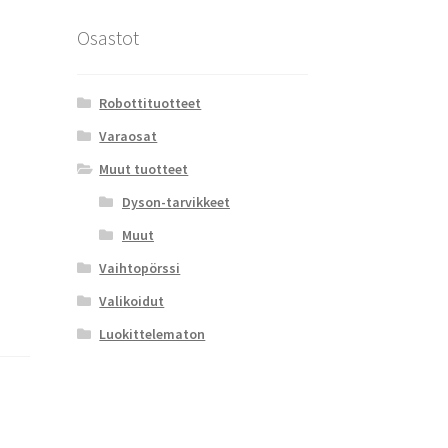
Osastot
Robottituotteet
Varaosat
Muut tuotteet
Dyson-tarvikkeet
Muut
Vaihtopörssi
Valikoidut
Luokittelematon