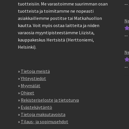
tuotteisiin. Me varastoimme suurimman osan
--
Ar
tuotteista ja toimitamme ne nopeasti
tu
asiakkaillemme postitse tai Matkahuollon
5
Ne
kautta. Voit myös ostaa laitteita ja niiden
varaosia myyntipisteestämme Liizista,
--
Ar
kauppakeskus Hertsistä (Herttoniemi,
tu
Helsinki).
5
Ne
--
Ar
»
Tietoja meistä
tu
»
Yhteystiedot
5
»
Myymälät
»
Ohjeet
»
Rekisteriseloste ja tietoturva
»
Evästekäytäntö
»
Tietoja maksutavoista
»
Tilaus- ja sopimusehdot