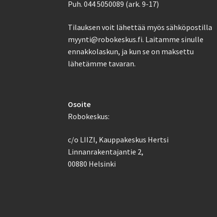
Puh. 044 5050089 (ark. 9-17)
Tilauksen voit lähettää myös sähköpostilla
myynti@robokeskus.fi. Laitamme sinulle
ennakkolaskun, ja kun se on maksettu
lähetämme tavaran.
Osoite
Robokeskus:
c/o LIIZI, Kauppakeskus Hertsi
Linnanrakentajantie 2,
00880 Helsinki