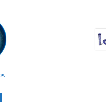
20,
uokka:
€
Tällä
tuotteella
€
on