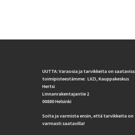
useampi
muunnelma.
Voit
tehdä
valinnat
tuotteen
sivulla.
UUTTA: Varaosia ja tarvikkeita on saatavis
toimipisteestämme: LIIZI,
Kauppakeskus
Hertsi
Linnanrakentajantie 2
00880 Helsinki
Soita ja varmista ensin, että tarvikkeita on
varmasti saatavilla!