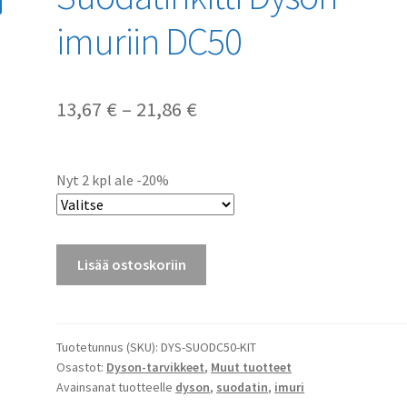
imuriin DC50
Hintaluokka:
13,67
€
–
21,86
€
13,67 €
-
Nyt 2 kpl ale -20%
21,86 €
Suodatinkitti
Lisää ostoskoriin
Dyson-
imuriin
DC50
määrä
Tuotetunnus (SKU):
DYS-SUODC50-KIT
Osastot:
Dyson-tarvikkeet
,
Muut tuotteet
Avainsanat tuotteelle
dyson
,
suodatin
,
imuri