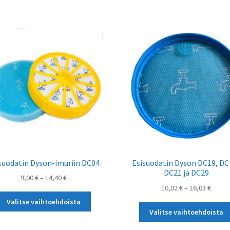
suodatin Dyson-imuriin DC04
Esisuodatin Dyson DC19, DC 
DC21 ja DC29
Hintaluokka:
9,00
€
–
14,40
€
Hintal
10,02
€
–
16,03
€
9,00 €
Tällä
10,02 
-
Valitse vaihtoehdoista
tuotteella
-
14,40 €
Valitse vaihtoehdoista
on
16,03 