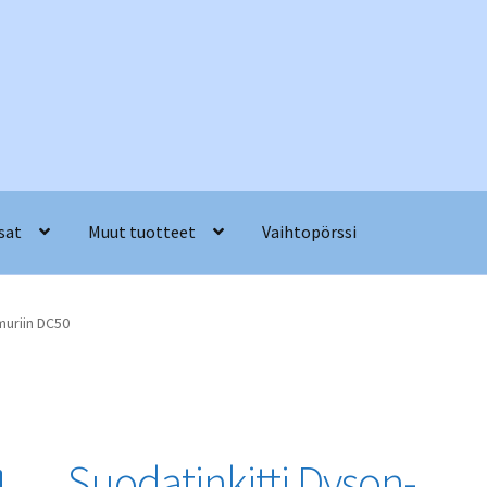
sat
Muut tuotteet
Vaihtopörssi
muriin DC50
Suodatinkitti Dyson-