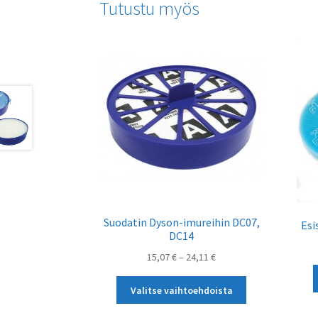
Tutustu myös
Suodatin Dyson-imureihin DC07,
Esi
DC14
Hintaluokka:
15,07
€
–
24,11
€
15,07 €
Tällä
-
Valitse vaihtoehdoista
tuotteella
24,11 €
on