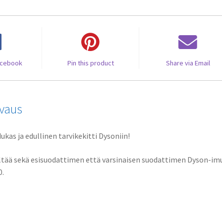
acebook
Pin this product
Share via Email
vaus
ukas ja edullinen tarvikekitti Dysoniin!
ltää sekä esisuodattimen että varsinaisen suodattimen Dyson-imu
.