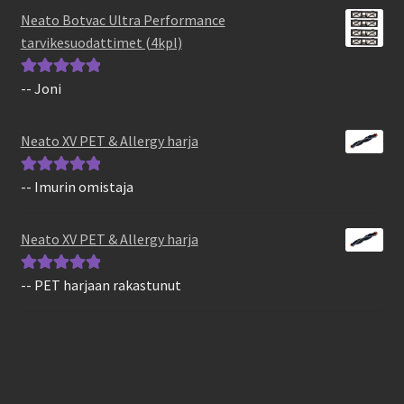
5
Neato Botvac Ultra Performance
tarvikesuodattimet (4kpl)
-- Joni
Arvostelu
tuotteesta:
5
/
5
Neato XV PET & Allergy harja
-- Imurin omistaja
Arvostelu
tuotteesta:
5
/
5
Neato XV PET & Allergy harja
-- PET harjaan rakastunut
Arvostelu
tuotteesta:
5
/
5