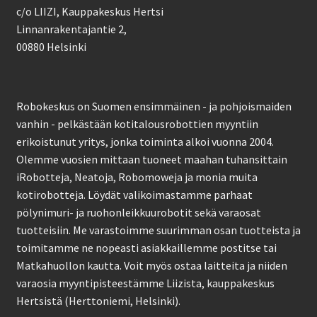
c/o LIIZI, Kauppakeskus Hertsi
Linnanrakentajantie 2,
00880 Helsinki
Robokeskus on Suomen ensimmäinen - ja pohjoismaiden
vanhin - pelkästään kotitalousrobottien myyntiin
erikoistunut yritys, jonka toiminta alkoi vuonna 2004.
Olemme vuosien mittaan tuoneet maahan tuhansittain
iRobotteja, Neatoja, Robomoweja ja monia muita
kotirobotteja. Löydät valikoimastamme parhaat
pölynimuri- ja ruohonleikkuurobotit sekä varaosat
tuotteisiin. Me varastoimme suurimman osan tuotteista ja
toimitamme ne nopeasti asiakkaillemme postitse tai
Matkahuollon kautta. Voit myös ostaa laitteita ja niiden
varaosia myyntipisteestämme Liizista, kauppakeskus
Hertsistä (Herttoniemi, Helsinki).