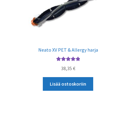
Neato XV PET & Allergy harja
Arvostelu
38,35
€
tuotteesta:
5.00
/ 5
Lisää ostoskoriin