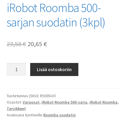
iRobot Roomba 500-
sarjan suodatin (3kpl)
Alkuperäinen
Nykyinen
23,58
€
20,65
€
hinta
hinta
oli:
on:
iRobot
Lisää ostoskoriin
Roomba
23,58 €.
20,65 €.
500-
sarjan
suodatin
Tuotetunnus (SKU):
R500SUO
Osastot:
Varaosat
,
iRobot Roomba 500-sarja
,
iRobot Roomba
,
(3kpl)
Tarvikkeet
määrä
Avainsana tuotteelle
Roomba suodatin