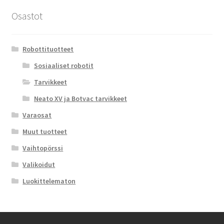
Osastot
Robottituotteet
Sosiaaliset robotit
Tarvikkeet
Neato XV ja Botvac tarvikkeet
Varaosat
Muut tuotteet
Vaihtopörssi
Valikoidut
Luokittelematon