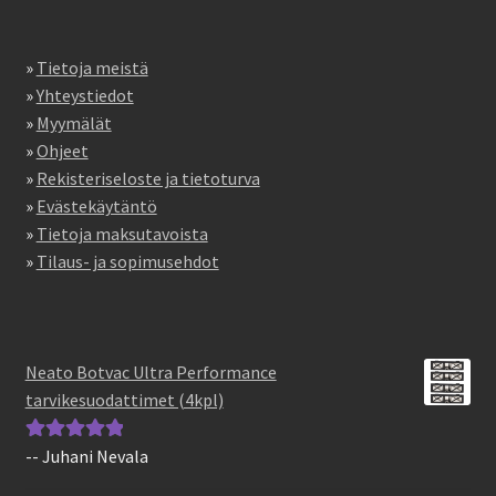
»
Tietoja meistä
»
Yhteystiedot
»
Myymälät
»
Ohjeet
»
Rekisteriseloste ja tietoturva
»
Evästekäytäntö
»
Tietoja maksutavoista
»
Tilaus- ja sopimusehdot
Neato Botvac Ultra Performance
tarvikesuodattimet (4kpl)
-- Juhani Nevala
Arvostelu
tuotteesta:
5
/