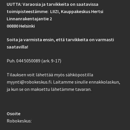
UUTTA: Varaosia ja tarvikkeita on saatavissa
toimipisteestämme: LIIZI,
Kauppakeskus Hertsi
Linnanrakentajantie 2
00880 Helsinki
Soita ja varmista ensin, että tarvikkeita on varmasti
saatavilla!
Puh. 044 5050089 (ark. 9-17)
Tilauksen voit lähettää myös sähköpostilla
myynti@robokeskus.fi. Laitamme sinulle ennakkolaskun,
ja kun se on maksettu lähetämme tavaran.
Osoite
Robokeskus: