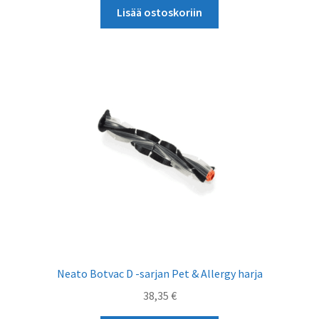
oli:
on:
Lisää ostoskoriin
43,42 €.
30,26 €.
Neato Botvac D -sarjan Pet & Allergy harja
38,35
€