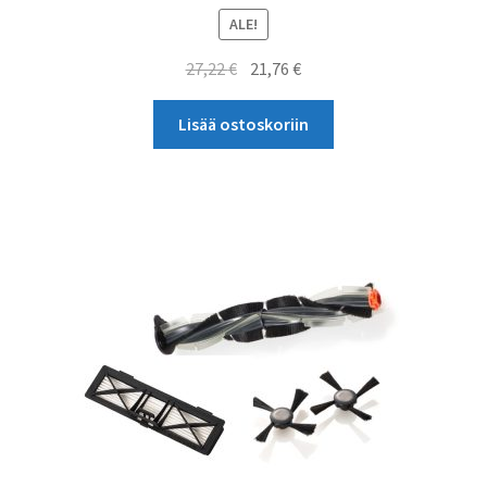
ALE!
Alkuperäinen
Nykyinen
27,22
€
21,76
€
hinta
hinta
oli:
on:
Lisää ostoskoriin
27,22 €.
21,76 €.