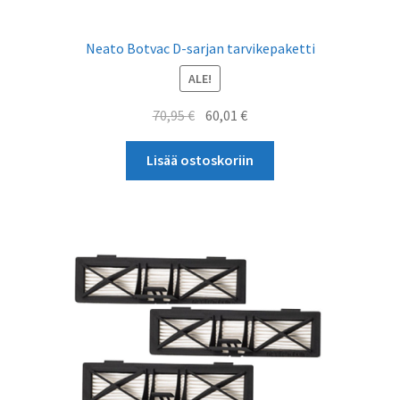
Neato Botvac D-sarjan tarvikepaketti
ALE!
Alkuperäinen
Nykyinen
70,95
€
60,01
€
hinta
hinta
oli:
on:
Lisää ostoskoriin
70,95 €.
60,01 €.