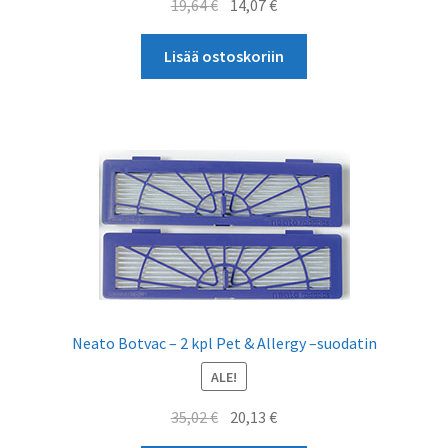
Alkuperäinen
Nykyinen
19,64
€
14,07
€
hinta
hinta
oli:
on:
Lisää ostoskoriin
19,64 €.
14,07 €.
Neato Botvac – 2 kpl Pet & Allergy –suodatin
ALE!
Alkuperäinen
Nykyinen
35,02
€
20,13
€
hinta
hinta