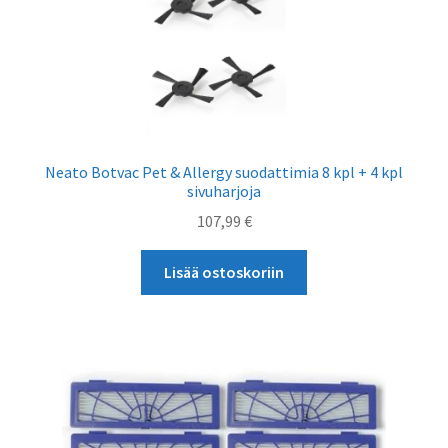
Neato Botvac Pet & Allergy suodattimia 8 kpl + 4 kpl
sivuharjoja
107,99
€
Lisää ostoskoriin