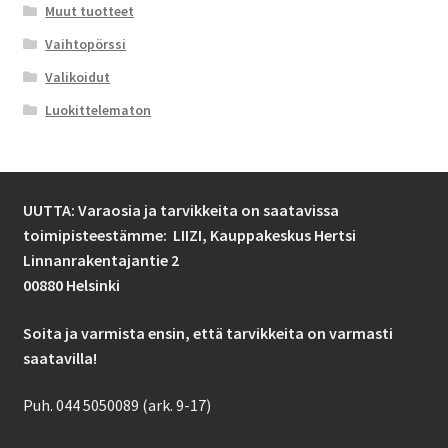
Muut tuotteet
Vaihtopörssi
Valikoidut
Luokittelematon
UUTTA: Varaosia ja tarvikkeita on saatavissa
toimipisteestämme: LIIZI,
Kauppakeskus Hertsi
Linnanrakentajantie 2
00880 Helsinki
Soita ja varmista ensin, että tarvikkeita on varmasti
saatavilla!
Puh. 044 5050089 (ark. 9-17)