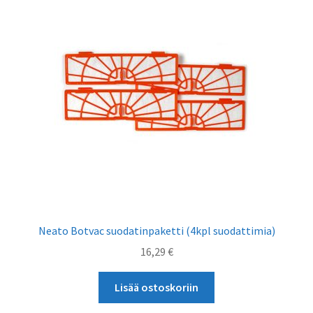
Neato Botvac suodatinpaketti (4kpl suodattimia)
16,29
€
Lisää ostoskoriin