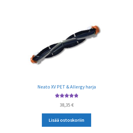
Neato XV PET & Allergy harja
Arvostelu
38,35
€
tuotteesta:
5.00
/ 5
Lisää ostoskoriin