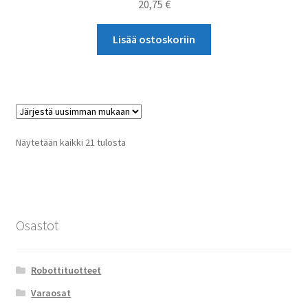
20,75
€
Lisää ostoskoriin
Sorted
Näytetään kaikki 21 tulosta
by
latest
Osastot
Robottituotteet
Varaosat