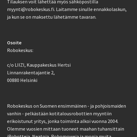
Tilauksen voit lähettää myös sähköpostilla
myynti@robokeskus.fi. Laitamme sinulle ennakkolaskun,
ja kun se on maksettu lähetämme tavaran.
Osoite
Robokeskus:
c/o LIIZI, Kauppakeskus Hertsi
Linnanrakentajantie 2,
00880 Helsinki
Robokeskus on Suomen ensimmäinen - ja pohjoismaiden
vanhin - pelkästään kotitalousrobottien myyntiin
erikoistunut yritys, jonka toiminta alkoi vuonna 2004.
Olemme vuosien mittaan tuoneet maahan tuhansittain
iRobotteja, Neatoja, Robomoweja ja monia muita