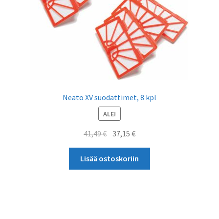
Neato XV suodattimet, 8 kpl
ALE!
Alkuperäinen
Nykyinen
41,49
€
37,15
€
hinta
hinta
oli:
on:
Lisää ostoskoriin
41,49 €.
37,15 €.