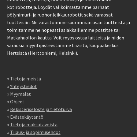
kotirobotteja. Löydät valikoimastamme parhaat
pölynimuri- ja ruohonleikkuurobotit sekä varaosat
tuotteisiin. Me varastoimme suurimman osan tuotteista ja
toimitamme ne nopeasti asiakkaillemme postitse tai
Matkahuollon kautta. Voit myös ostaa laitteita ja niiden
varaosia myyntipisteestämme Liizista, kauppakeskus
Hertsistä (Herttoniemi, Helsinki).
»
Tietoja meistä
»
Yhteystiedot
»
Myymälät
»
Ohjeet
»
Rekisteriseloste ja tietoturva
»
Evästekäytäntö
»
Tietoja maksutavoista
»
Tilaus- ja sopimusehdot