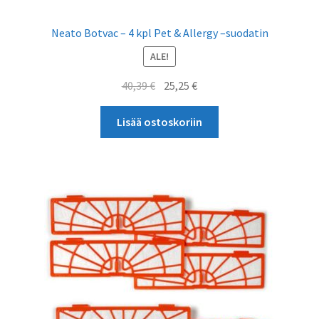
Neato Botvac – 4 kpl Pet & Allergy –suodatin
ALE!
Alkuperäinen
Nykyinen
40,39
€
25,25
€
hinta
hinta
oli:
on:
Lisää ostoskoriin
40,39 €.
25,25 €.