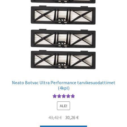
Neato Botvac Ultra Performance tarvikesuodattimet
(4kpl)
Arvostelu
ALE!
tuotteesta:
5.00
/ 5
Alkuperäinen
Nykyinen
43,42
€
30,26
€
hinta
hinta