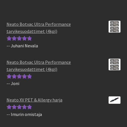
Neato Botvac Ultra Performance
tarvikesuodattimet (4kpl)
-- Juhani Nevala
Arvostelu
tuotteesta:
5
/
5
Neato Botvac Ultra Performance
tarvikesuodattimet (4kpl)
-- Joni
Arvostelu
tuotteesta:
5
/
5
Neato XV PET & Allergy harja
-- Imurin omistaja
Arvostelu
tuotteesta:
5
/