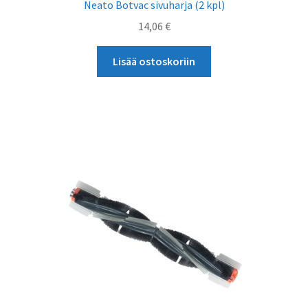
Neato Botvac sivuharja (2 kpl)
14,06
€
Lisää ostoskoriin