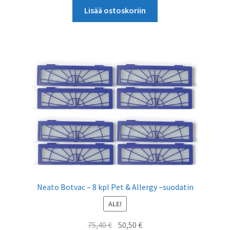
oli:
on:
Lisää ostoskoriin
35,02 €.
20,13 €.
Neato Botvac – 8 kpl Pet & Allergy –suodatin
ALE!
Alkuperäinen
Nykyinen
75,40
€
50,50
€