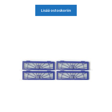
hinta
hinta
oli:
on:
Lisää ostoskoriin
75,40 €.
50,50 €.