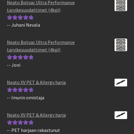
Neato Botvac Ultra Performance
tarvikesuodattimet (4kpl)
-- Juhani Nevala
Arvostelu
tuotteesta:
5
/
5
Neato Botvac Ultra Performance
tarvikesuodattimet (4kpl)
-- Joni
Arvostelu
tuotteesta:
5
/
5
Neato XV PET & Allergy harja
-- Imurin omistaja
Arvostelu
tuotteesta:
5
/
5
Neato XV PET & Allergy harja
-- PET harjaan rakastunut
Arvostelu