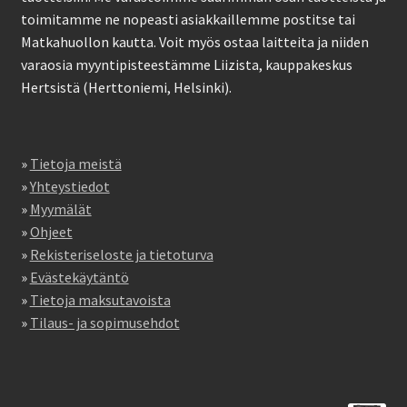
toimitamme ne nopeasti asiakkaillemme postitse tai
Matkahuollon kautta. Voit myös ostaa laitteita ja niiden
varaosia myyntipisteestämme Liizista, kauppakeskus
Hertsistä (Herttoniemi, Helsinki).
»
Tietoja meistä
»
Yhteystiedot
»
Myymälät
»
Ohjeet
»
Rekisteriseloste ja tietoturva
»
Evästekäytäntö
»
Tietoja maksutavoista
»
Tilaus- ja sopimusehdot