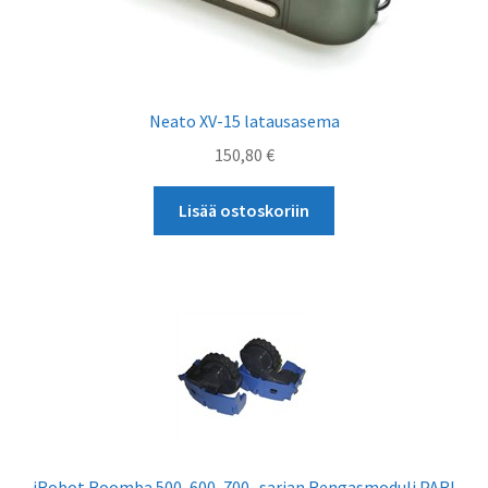
Neato XV-15 latausasema
150,80
€
Lisää ostoskoriin
iRobot Roomba 500, 600, 700 -sarjan Rengasmoduli PARI