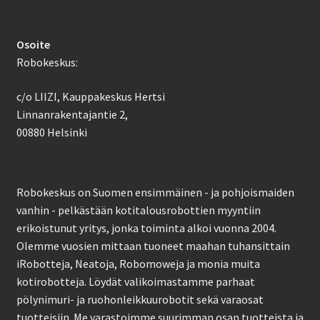
Osoite
Robokeskus:
c/o LIIZI, Kauppakeskus Hertsi
Linnanrakentajantie 2,
00880 Helsinki
Robokeskus on Suomen ensimmäinen - ja pohjoismaiden
vanhin - pelkästään kotitalousrobottien myyntiin
erikoistunut yritys, jonka toiminta alkoi vuonna 2004.
Olemme vuosien mittaan tuoneet maahan tuhansittain
iRobotteja, Neatoja, Robomoweja ja monia muita
kotirobotteja. Löydät valikoimastamme parhaat
pölynimuri- ja ruohonleikkuurobotit sekä varaosat
tuotteisiin. Me varastoimme suurimman osan tuotteista ja