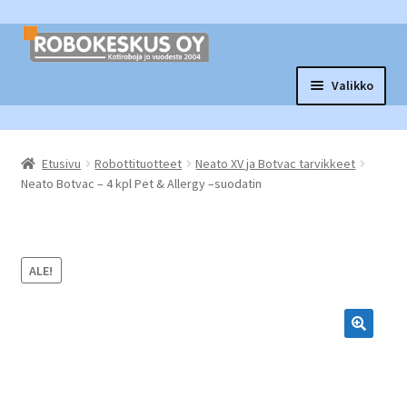
Siirry
Siirry
navigointiin
sisältöön
Valikko
Laajen
Robottituotteet
alemm
Etusivu
Robottituotteet
Neato XV ja Botvac tarvikkeet
tason
Laajen
Tarvikkeet ja varaosat
Neato Botvac – 4 kpl Pet & Allergy –suodatin
valikko
alemm
tason
Laajen
Muut tuotteet
valikko
alemm
tason
ALE!
Vaihtopörssi
valikko