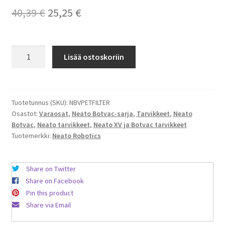
Alkuperäinen
Nykyinen
40,39
€
25,25
€
hinta
hinta
oli:
on:
Neato
Lisää ostoskoriin
Botvac
40,39 €.
25,25 €.
–
4
kpl
Tuotetunnus (SKU):
NBVPETFILTER
Osastot:
Varaosat
,
Neato Botvac-sarja
,
Tarvikkeet
,
Neato
Pet
Botvac
,
Neato tarvikkeet
,
Neato XV ja Botvac tarvikkeet
&
Tuotemerkki:
Neato Robotics
Allergy
–
suodatin
Share on Twitter
määrä
Share on Facebook
Pin this product
Share via Email