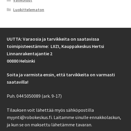
Valikoidut
Luokittelematon
UUTTA: Varaosia ja tarvikkeita on saatavissa
toimipisteestämme: LIIZI,
Kauppakeskus Hertsi
Linnanrakentajantie 2
00880 Helsinki
Soita ja varmista ensin, että tarvikkeita on varmasti
saatavilla!
Puh. 044 5050089 (ark. 9-17)
Tilauksen voit lähettää myös sähköpostilla
myynti@robokeskus.fi. Laitamme sinulle ennakkolaskun,
ja kun se on maksettu lähetämme tavaran.