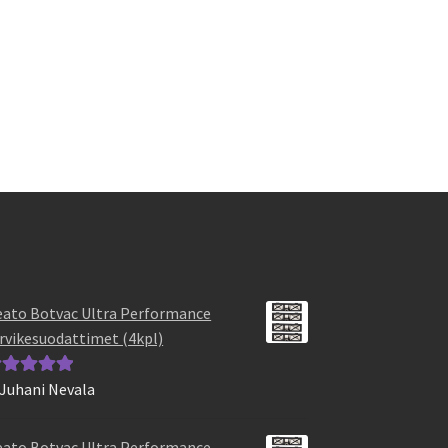
ato Botvac Ultra Performance
rvikesuodattimet (4kpl)
 Juhani Nevala
vostelu
otteesta:
5
/
ato Botvac Ultra Performance