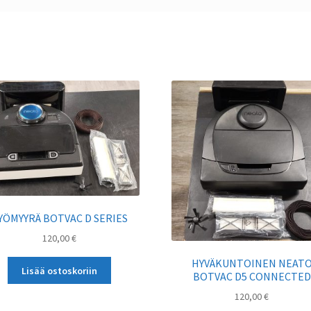
YÖMYYRÄ BOTVAC D SERIES
120,00
€
HYVÄKUNTOINEN NEAT
Lisää ostoskoriin
BOTVAC D5 CONNECTED
120,00
€