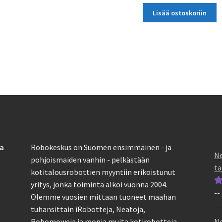
Lisää ostoskoriin
sa
Robokeskus on Suomen ensimmäinen - ja
Ne
pohjoismaiden vanhin - pelkästään
ta
kotitalousrobottien myyntiin erikoistunut
yritys, jonka toiminta alkoi vuonna 2004.
--
Ar
Olemme vuosien mittaan tuoneet maahan
tu
tuhansittain iRobotteja, Neatoja,
5
Ne
Robomoweja ja monia muita kotirobotteja.