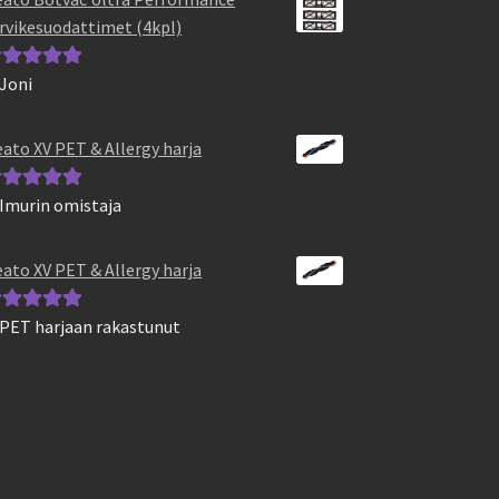
rvikesuodattimet (4kpl)
 Joni
vostelu
otteesta:
5
/
ato XV PET & Allergy harja
 Imurin omistaja
vostelu
otteesta:
5
/
ato XV PET & Allergy harja
 PET harjaan rakastunut
vostelu
otteesta:
5
/