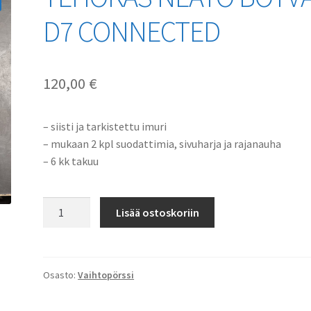
D7 CONNECTED
120,00
€
– siisti ja tarkistettu imuri
– mukaan 2 kpl suodattimia, sivuharja ja rajanauha
– 6 kk takuu
TEHOKAS
Lisää ostoskoriin
NEATO
BOTVAC
D7
CONNECTED
Osasto:
Vaihtopörssi
määrä