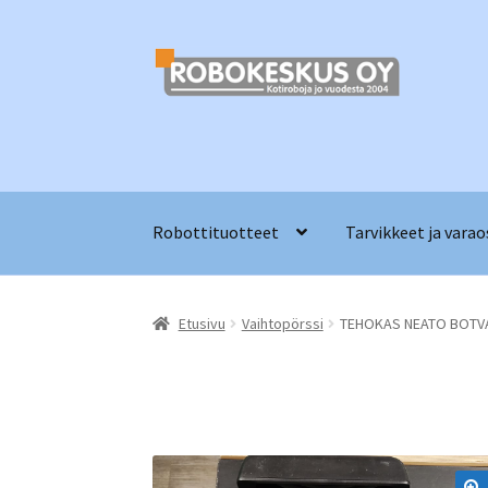
Siirry
Siirry
navigointiin
sisältöön
Robottituotteet
Tarvikkeet ja varao
Etusivu
Vaihtopörssi
TEHOKAS NEATO BOTV