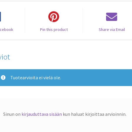
acebook
Pin this product
Share via Email
viot
Tuotearvioita ei vielä ole.
Sinun on
kirjauduttava sisään
kun haluat kirjoittaa arvioinnin.