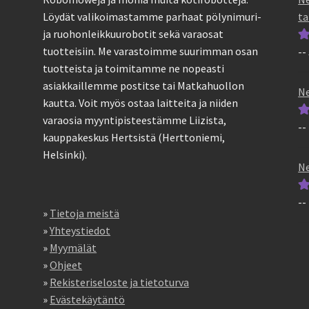
ta
Löydät valikoimastamme parhaat pölynimuri-
ja ruohonleikkuurobotit sekä varaosat
tuotteisiin. Me varastoimme suurimman osan
--
Ar
tuotteista ja toimitamme ne nopeasti
tu
asiakkaillemme postitse tai Matkahuollon
5
Ne
kautta. Voit myös ostaa laitteita ja niiden
varaosia myyntipisteestämme Liizista,
--
Ar
kauppakeskus Hertsistä (Herttoniemi,
tu
Helsinki).
5
Ne
--
Ar
»
Tietoja meistä
tu
»
Yhteystiedot
5
»
Myymälät
»
Ohjeet
»
Rekisteriseloste ja tietoturva
»
Evästekäytäntö