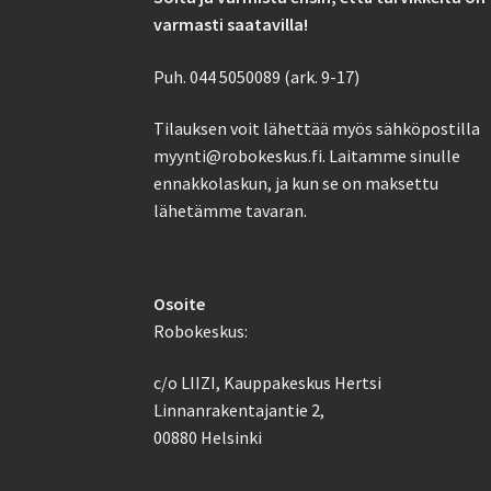
varmasti saatavilla!
Puh. 044 5050089 (ark. 9-17)
Tilauksen voit lähettää myös sähköpostilla
myynti@robokeskus.fi. Laitamme sinulle
ennakkolaskun, ja kun se on maksettu
lähetämme tavaran.
Osoite
Robokeskus:
c/o LIIZI, Kauppakeskus Hertsi
Linnanrakentajantie 2,
00880 Helsinki