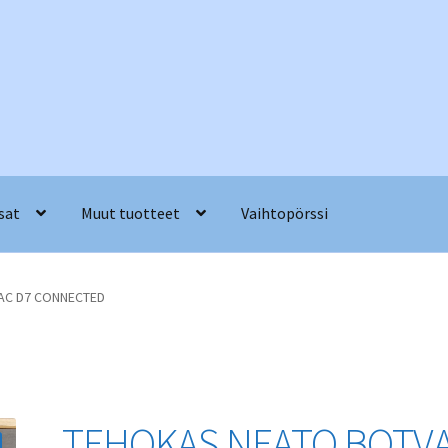
sat
Muut tuotteet
Vaihtopörssi
AC D7 CONNECTED
TEHOKAS NEATO BOTV