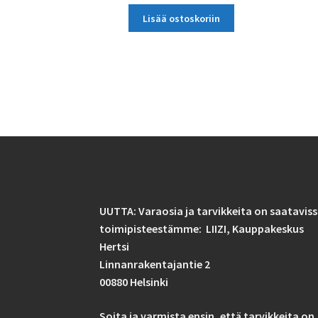
Lisää ostoskoriin
UUTTA: Varaosia ja tarvikkeita on saatavis
toimipisteestämme: LIIZI,
Kauppakeskus
Hertsi
Linnanrakentajantie 2
00880 Helsinki
Soita ja varmista ensin, että tarvikkeita on