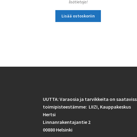
lisätietoja!
Lisää ostoskoriin
UUTTA: Varaosia ja tarvikkeita on saatavis
toimipisteestämme: LIIZI,
Kauppakeskus
Hertsi
Linnanrakentajantie 2
00880 Helsinki