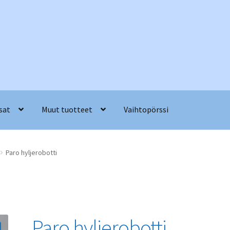
sat
Muut tuotteet
Vaihtopörssi
Paro hyljerobotti
Paro hyljerobotti