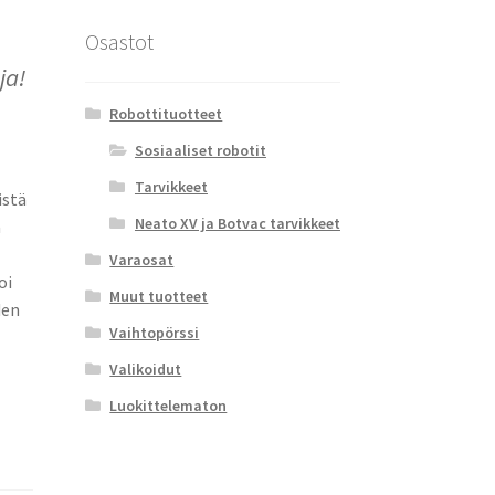
Osastot
ja!
Robottituotteet
Sosiaaliset robotit
Tarvikkeet
istä
Neato XV ja Botvac tarvikkeet
a
Varaosat
oi
Muut tuotteet
den
Vaihtopörssi
Valikoidut
Luokittelematon