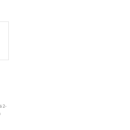
ä 2-
a