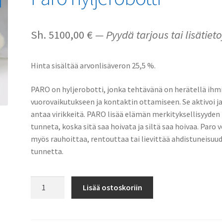
Sh.
5100,00
€
— Pyydä tarjous tai lisätieto
Hinta sisältää arvonlisäveron 25,5 %.
PARO on hyljerobotti, jonka tehtävänä on herätellä ihm
vuorovaikutukseen ja kontaktin ottamiseen. Se aktivoi j
antaa virikkeitä. PARO lisää elämän merkityksellisyyden
tunneta, koska sitä saa hoivata ja siltä saa hoivaa. Paro v
myös rauhoittaa, rentouttaa tai lievittää ahdistuneisuu
tunnetta.
Paro
Lisää ostoskoriin
hyljerobotti
määrä