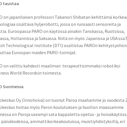
O taustaa
 on japanilaisen professori Takanori Shibatan kehittämä korkea
ologiaa sisältävä hyljerobotti, jossa on runsaasti sensoreita ja
tia. Euroopassa PARO on käytössä ainakin Tanskassa, Ruotsissa,
assa, Hollannissa ja Saksassa. Niitä on myös Japanissa ja USA:ssa.
sh Technological Institute (DTI) osallistuu PAROn kehitystyöhön 
uttaa Euroopan maiden PARO-toimijat.
 on valittu kahdesti maailman terapeuttisimmaksi robotiksi
ness World Recordsin toimesta.
O Suomessa
keskus Oy (Innohoiva) on tuonut Paroa maahamme jo vuodesta 2
keskus hoitaa myös Paron koulutuksen ja huollon maassamme.
essa on Paroja useampi sata kappaletta opetus- ja hoivakäytöss
päiväkodeissa, ammattikorkeakouluissa, muistiyhdistyksillä, eri