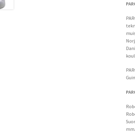
PAR
PARO
tekn
muis
Norj
Dani
koul
PARO
Guin
PAR
Robo
Robo
Suom
mm. 