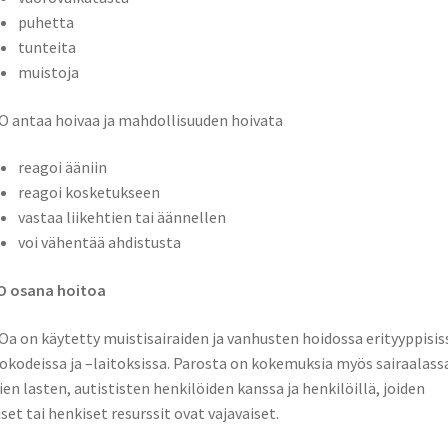
puhetta
tunteita
muistoja
 antaa hoivaa ja mahdollisuuden hoivata
reagoi ääniin
reagoi kosketukseen
vastaa liikehtien tai äännellen
voi vähentää ahdistusta
O osana hoitoa
a on käytetty muistisairaiden ja vanhusten hoidossa erityyppisis
okodeissa ja –laitoksissa. Parosta on kokemuksia myös sairaalass
ien lasten, autististen henkilöiden kanssa ja henkilöillä, joiden
iset tai henkiset resurssit ovat vajavaiset.