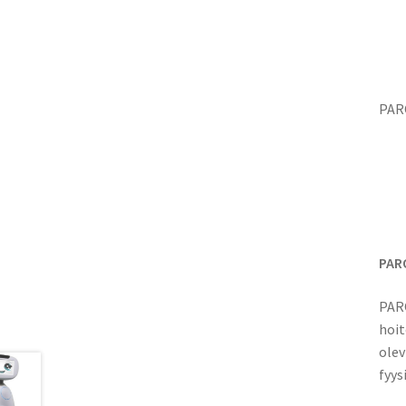
PARO
PAR
PARO
hoit
olev
fyys