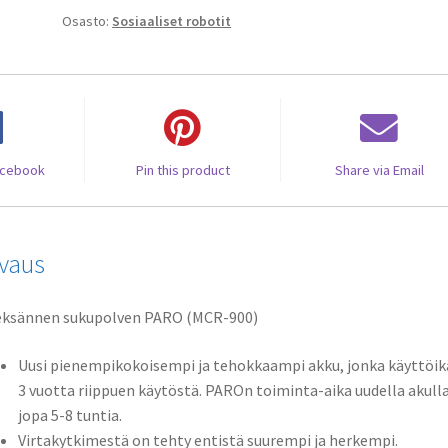
Osasto:
Sosiaaliset robotit
acebook
Pin this product
Share via Email
vaus
eksännen sukupolven PARO (MCR-900)
Uusi pienempikokoisempi ja tehokkaampi akku, jonka käyttöik
3 vuotta riippuen käytöstä. PAROn toiminta-aika uudella akull
jopa 5-8 tuntia.
Virtakytkimestä on tehty entistä suurempi ja herkempi.