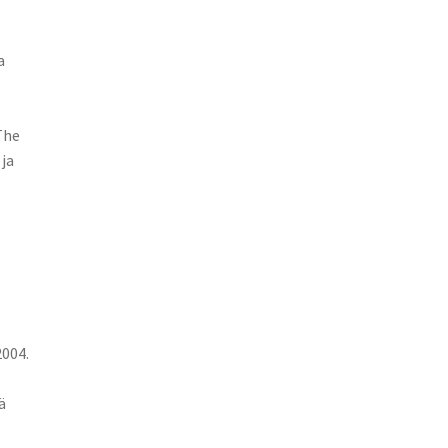
a
The
ja
004.
ä