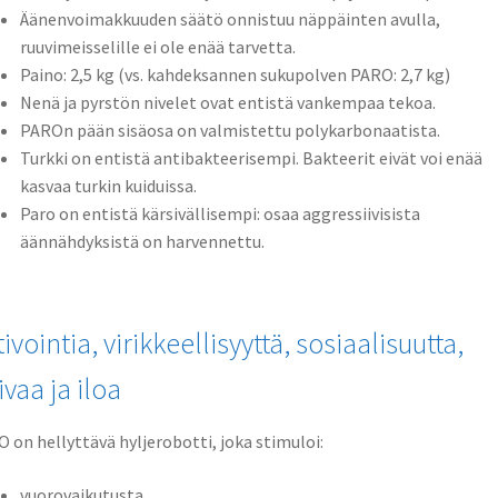
Äänenvoimakkuuden säätö onnistuu näppäinten avulla,
ruuvimeisselille ei ole enää tarvetta.
Paino: 2,5 kg (vs. kahdeksannen sukupolven PARO: 2,7 kg)
Nenä ja pyrstön nivelet ovat entistä vankempaa tekoa.
PAROn pään sisäosa on valmistettu polykarbonaatista.
Turkki on entistä antibakteerisempi. Bakteerit eivät voi enää
kasvaa turkin kuiduissa.
Paro on entistä kärsivällisempi: osaa aggressiivisista
äännähdyksistä on harvennettu.
ivointia, virikkeellisyyttä, sosiaalisuutta,
vaa ja iloa
 on hellyttävä hyljerobotti, joka stimuloi:
vuorovaikutusta