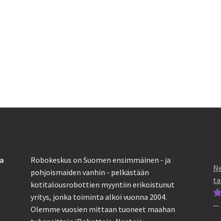
sa
Robokeskus on Suomen ensimmäinen - ja
Ne
pohjoismaiden vanhin - pelkästään
ta
kotitalousrobottien myyntiin erikoistunut
yritys, jonka toiminta alkoi vuonna 2004.
--
Ar
Olemme vuosien mittaan tuoneet maahan
tu