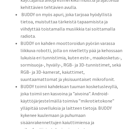
käyttäjänsä aivoja esimerkiksi muistia ja ajattelua
kehittävien tehtävien avulla.
BUDDY on myös apuri, joka tarjoaa hyödyllistä
tietoa, muistuttaa tärkeistä tapaamisista ja
viihdyttää toistamalla musiikkia tai soittamalla
radiota.
BUDDY on kahden moottoroidun pyörän varassa
liikkuva robotti, jolla on nivelletty pää ja kehossaan
lukuisia eri tunnistimia, kuten este-, maakosketus-,
sormisuoja-, hyväily-, RGB- ja 3D-tunnistimet, sekä
RGB- ja 3D-kamerat, kaiuttimet,
suuntaamattomat ja yksisuuntaiset mikrofonit.
BUDDY toimii kahdeksan tuuman kosketuslevyllä,
joka toimii sen kasvoina ja ”aivoina”. Android-
käyttöjärjestelmällä toimiva ”mikrotietokone”
ylläpitää sovelluksia ja laitteen tietoja. BUDDY
kykenee kuulemaan ja puhumaan
sisäänrakennettujen kaiuttimiensa ja