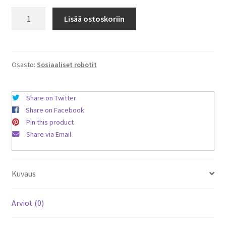
Buddy
Lisää ostoskoriin
PRO+
sosiaalinen
robotti
määrä
Osasto:
Sosiaaliset robotit
Share on Twitter
Share on Facebook
Pin this product
Share via Email
Kuvaus
Arviot (0)