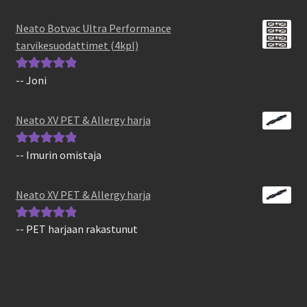
tuotteesta:
5
/
5
Neato Botvac Ultra Performance
tarvikesuodattimet (4kpl)
-- Joni
Arvostelu
tuotteesta:
5
/
5
Neato XV PET & Allergy harja
-- Imurin omistaja
Arvostelu
tuotteesta:
5
/
5
Neato XV PET & Allergy harja
-- PET harjaan rakastunut
Arvostelu
tuotteesta:
5
/
5