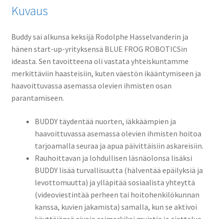
Kuvaus
Buddy sai alkunsa keksijä Rodolphe Hasselvanderin ja
hänen start-up-yrityksensä BLUE FROG ROBOTICSin
ideasta. Sen tavoitteena oli vastata yhteiskuntamme
merkittäviin haasteisiin, kuten väestön ikääntymiseen ja
haavoittuvassa asemassa olevien ihmisten osan
parantamiseen.
BUDDY täydentää nuorten, iäkkäämpien ja
haavoittuvassa asemassa olevien ihmisten hoitoa
tarjoamalla seuraa ja apua päivittäisiin askareisiin.
Rauhoittavan ja lohdullisen läsnäolonsa lisäksi
BUDDY lisää turvallisuutta (hälventää epäilyksiä ja
levottomuutta) ja ylläpitää sosiaalista yhteyttä
(videoviestintää perheen tai hoitohenkilökunnan
kanssa, kuvien jakamista) samalla, kun se aktivoi