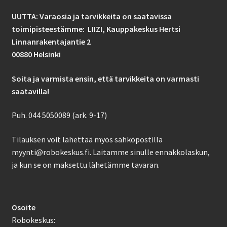
UUTTA: Varaosia ja tarvikkeita on saatavissa
toimipisteestämme: LIIZI,
Kauppakeskus Hertsi
Linnanrakentajantie 2
00880 Helsinki
Soita ja varmista ensin, että tarvikkeita on varmasti
saatavilla!
Puh. 044 5050089 (ark. 9-17)
Tilauksen voit lähettää myös sähköpostilla
myynti@robokeskus.fi. Laitamme sinulle ennakkolaskun,
ja kun se on maksettu lähetämme tavaran.
Osoite
Robokeskus: