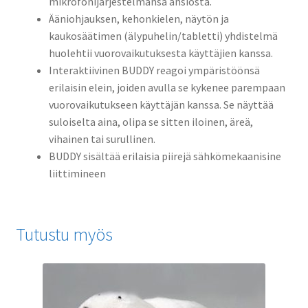
mikrofonijärjestelmänsä ansiosta.
Ääniohjauksen, kehonkielen, näytön ja
kaukosäätimen (älypuhelin/tabletti) yhdistelmä
huolehtii vuorovaikutuksesta käyttäjien kanssa.
Interaktiivinen BUDDY reagoi ympäristöönsä
erilaisin elein, joiden avulla se kykenee parempaan
vuorovaikutukseen käyttäjän kanssa. Se näyttää
suloiselta aina, olipa se sitten iloinen, äreä,
vihainen tai surullinen.
BUDDY sisältää erilaisia piirejä sähkömekaanisine
liittimineen
Tutustu myös