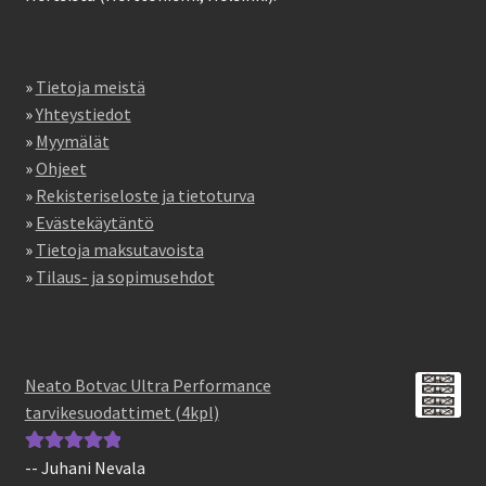
»
Tietoja meistä
»
Yhteystiedot
»
Myymälät
»
Ohjeet
»
Rekisteriseloste ja tietoturva
»
Evästekäytäntö
»
Tietoja maksutavoista
»
Tilaus- ja sopimusehdot
Neato Botvac Ultra Performance
tarvikesuodattimet (4kpl)
-- Juhani Nevala
Arvostelu