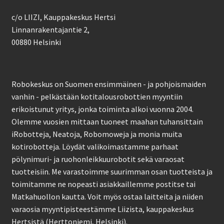
c/o LIIZI, Kauppakeskus Hertsi
Linnanrakentajantie 2,
00880 Helsinki
Robokeskus on Suomen ensimmäinen - ja pohjoismaiden
vanhin - pelkästään kotitalousrobottien myyntiin
erikoistunut yritys, jonka toiminta alkoi vuonna 2004.
Olemme vuosien mittaan tuoneet maahan tuhansittain
iRobotteja, Neatoja, Robomoweja ja monia muita
kotirobotteja. Löydät valikoimastamme parhaat
pölynimuri- ja ruohonleikkuurobotit sekä varaosat
tuotteisiin. Me varastoimme suurimman osan tuotteista ja
toimitamme ne nopeasti asiakkaillemme postitse tai
Matkahuollon kautta. Voit myös ostaa laitteita ja niiden
varaosia myyntipisteestämme Liizista, kauppakeskus
Hertsistä (Herttoniemi, Helsinki).