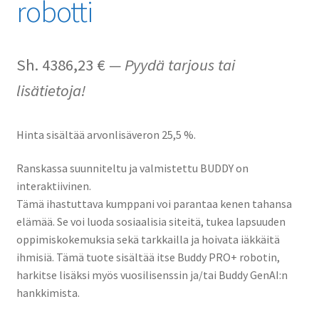
robotti
Sh.
4386,23
€
— Pyydä tarjous tai
lisätietoja!
Hinta sisältää arvonlisäveron 25,5 %.
Ranskassa suunniteltu ja valmistettu BUDDY on
interaktiivinen.
Tämä ihastuttava kumppani voi parantaa kenen tahansa
elämää. Se voi luoda sosiaalisia siteitä, tukea lapsuuden
oppimiskokemuksia sekä tarkkailla ja hoivata iäkkäitä
ihmisiä. Tämä tuote sisältää itse Buddy PRO+ robotin,
harkitse lisäksi myös vuosilisenssin ja/tai Buddy GenAI:n
hankkimista.