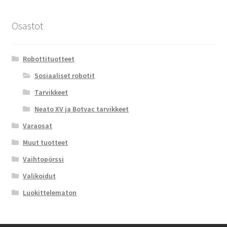
Osastot
Robottituotteet
Sosiaaliset robotit
Tarvikkeet
Neato XV ja Botvac tarvikkeet
Varaosat
Muut tuotteet
Vaihtopörssi
Valikoidut
Luokittelematon