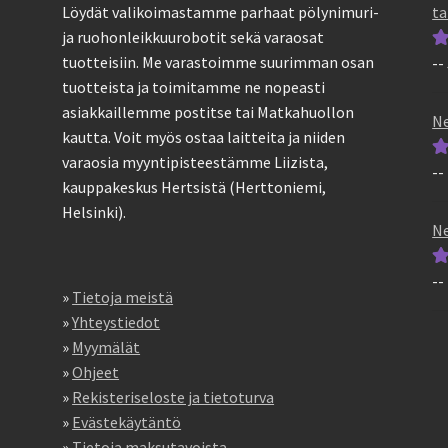
ta
Löydät valikoimastamme parhaat pölynimuri-
ja ruohonleikkuurobotit sekä varaosat
tuotteisiin. Me varastoimme suurimman osan
--
Ar
tuotteista ja toimitamme ne nopeasti
tu
asiakkaillemme postitse tai Matkahuollon
5
Ne
kautta. Voit myös ostaa laitteita ja niiden
varaosia myyntipisteestämme Liizista,
--
Ar
kauppakeskus Hertsistä (Herttoniemi,
tu
Helsinki).
5
Ne
--
Ar
»
Tietoja meistä
tu
»
Yhteystiedot
5
»
Myymälät
»
Ohjeet
»
Rekisteriseloste ja tietoturva
»
Evästekäytäntö
»
Tietoja maksutavoista