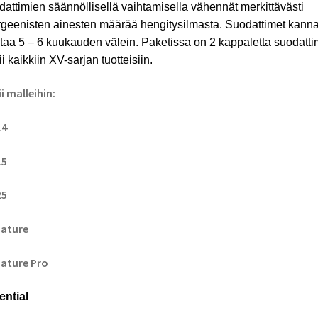
attimien säännöllisellä vaihtamisella vähennät merkittävästi
rgeenisten ainesten määrää hengitysilmasta. Suodattimet kanna
taa 5 – 6 kuukauden välein. Paketissa on 2 kappaletta suodatti
i kaikkiin XV-sarjan tuotteisiin.
i malleihin:
14
15
25
nature
ature Pro
ential