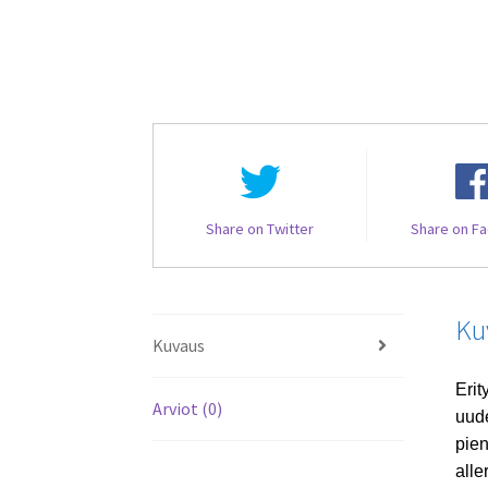
Share on Twitter
Share on F
Ku
Kuvaus
Erit
Arviot (0)
uude
pien
alle