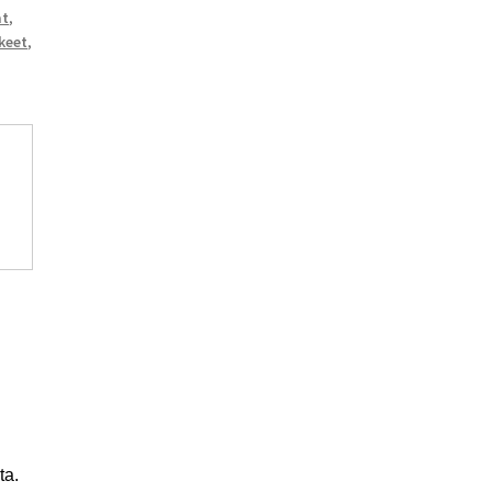
at
,
keet
,
ta.