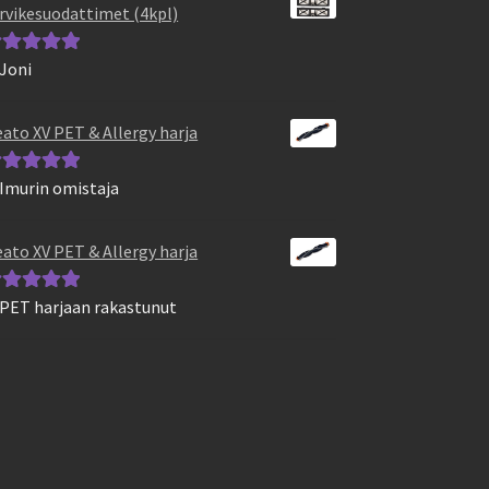
rvikesuodattimet (4kpl)
 Joni
vostelu
otteesta:
5
/
ato XV PET & Allergy harja
 Imurin omistaja
vostelu
otteesta:
5
/
ato XV PET & Allergy harja
 PET harjaan rakastunut
vostelu
otteesta:
5
/