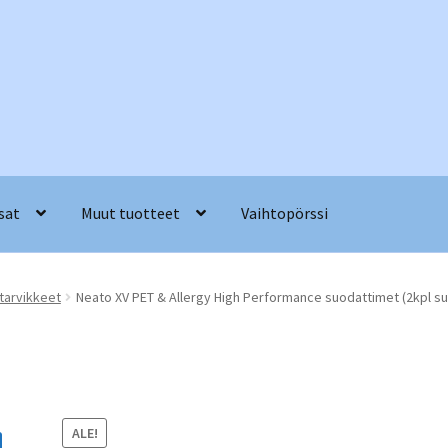
sat
Muut tuotteet
Vaihtopörssi
 tarvikkeet
Neato XV PET & Allergy High Performance suodattimet (2kpl su
ALE!