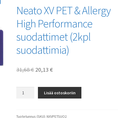
Neato XV PET & Allergy
High Performance
suodattimet (2kpl
suodattimia)
Alkuperäinen
Nykyinen
31,68
€
20,13
€
hinta
hinta
oli:
on:
Neato
Lisää ostoskoriin
XV
31,68 €.
20,13 €.
PET
&
Allergy
Tuotetunnus (SKU):
NXVPETSUO2