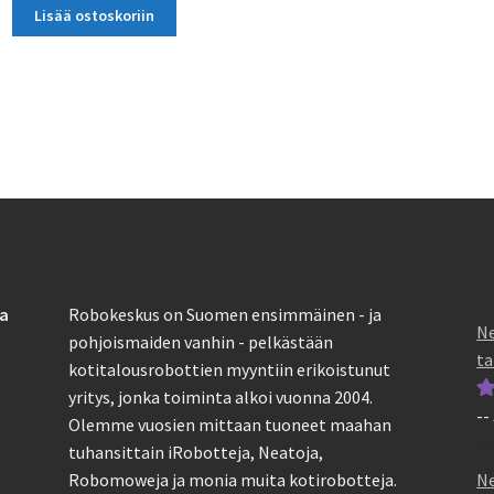
Lisää ostoskoriin
sa
Robokeskus on Suomen ensimmäinen - ja
Ne
pohjoismaiden vanhin - pelkästään
ta
kotitalousrobottien myyntiin erikoistunut
yritys, jonka toiminta alkoi vuonna 2004.
--
Ar
Olemme vuosien mittaan tuoneet maahan
tu
tuhansittain iRobotteja, Neatoja,
5
Ne
Robomoweja ja monia muita kotirobotteja.