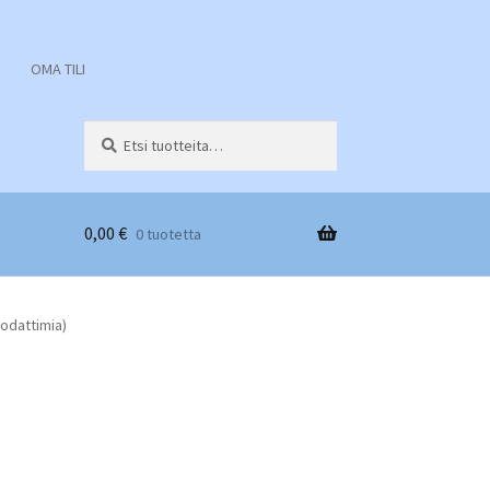
OMA TILI
Etsi:
Haku
0,00
€
0 tuotetta
odattimia)