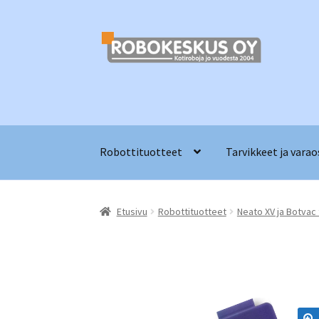
Siirry
Siirry
navigointiin
sisältöön
Robottituotteet
Tarvikkeet ja varao
Etusivu
Robottituotteet
Neato XV ja Botvac