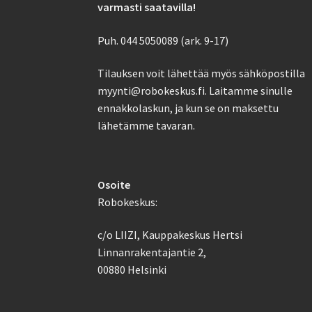
varmasti saatavilla!
Puh. 044 5050089 (ark. 9-17)
Tilauksen voit lähettää myös sähköpostilla
myynti@robokeskus.fi. Laitamme sinulle
ennakkolaskun, ja kun se on maksettu
lähetämme tavaran.
Osoite
Robokeskus:
c/o LIIZI, Kauppakeskus Hertsi
Linnanrakentajantie 2,
00880 Helsinki