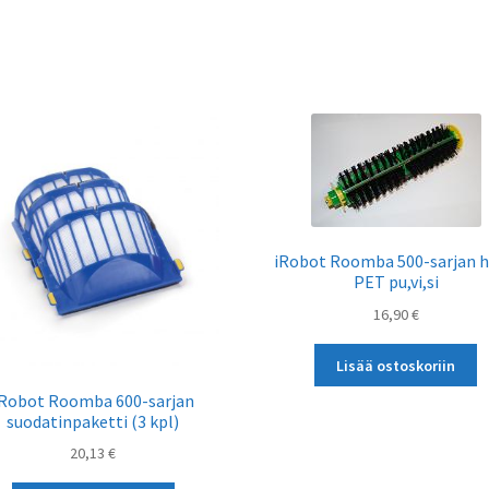
iRobot Roomba 500-sarjan h
PET pu,vi,si
16,90
€
Lisää ostoskoriin
iRobot Roomba 600-sarjan
suodatinpaketti (3 kpl)
20,13
€