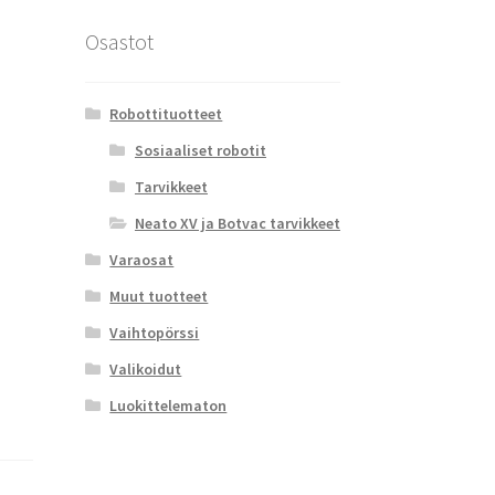
Osastot
Robottituotteet
Sosiaaliset robotit
Tarvikkeet
Neato XV ja Botvac tarvikkeet
Varaosat
Muut tuotteet
Vaihtopörssi
Valikoidut
Luokittelematon