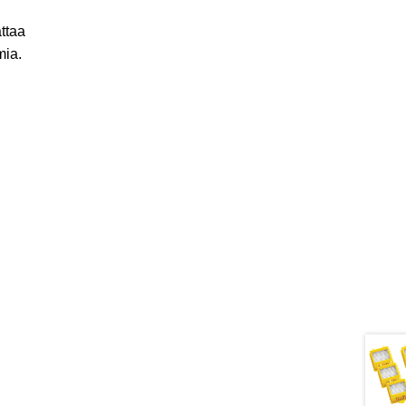
ttaa
mia.