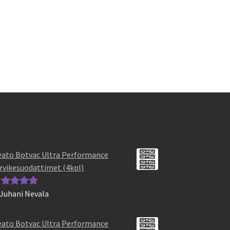
ato Botvac Ultra Performance
rvikesuodattimet (4kpl)
 Juhani Nevala
vostelu
otteesta:
5
/
ato Botvac Ultra Performance