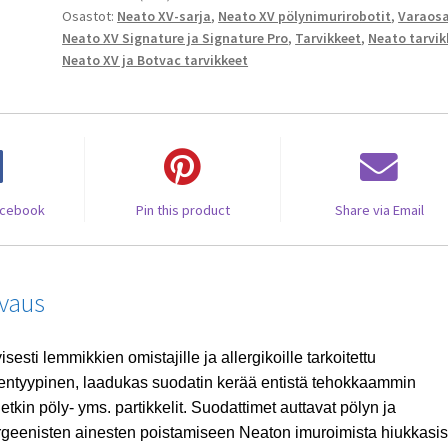
Osastot:
Neato XV-sarja
,
Neato XV pölynimurirobotit
,
Varaos
High
Neato XV Signature ja Signature Pro
,
Tarvikkeet
,
Neato tarvik
Performance
Neato XV ja Botvac tarvikkeet
suodattimet
(2kpl
suodattimia)
määrä
acebook
Pin this product
Share via Email
vaus
yisesti lemmikkien omistajille ja allergikoille tarkoitettu
ntyypinen, laadukas suodatin kerää entistä tehokkaammin
etkin pöly- yms. partikkelit. Suodattimet auttavat pölyn ja
rgeenisten ainesten poistamiseen Neaton imuroimista hiukkasis