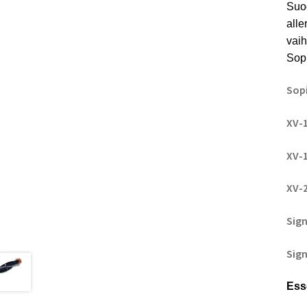
Suod
alle
vaih
Sopi
Sopi
XV-
XV-
XV-
Sig
Sign
Ess