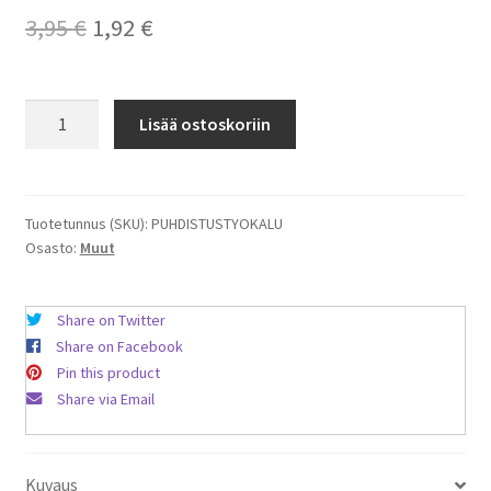
Alkuperäinen
Nykyinen
3,95
€
1,92
€
hinta
hinta
oli:
on:
Robotti-
Lisää ostoskoriin
imurin
3,95 €.
1,92 €.
puhdistustyökalu
määrä
Tuotetunnus (SKU):
PUHDISTUSTYOKALU
Osasto:
Muut
Share on Twitter
Share on Facebook
Pin this product
Share via Email
Kuvaus