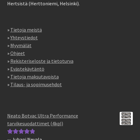
Hertsistä (Herttoniemi, Helsinki).
»
Tietoja meistä
»
Yhteystiedot
»
Myymälät
»
Ohjeet
»
Rekisteriseloste ja tietoturva
»
Evästekäytäntö
»
Tietoja maksutavoista
»
Tilaus- ja sopimusehdot
Neato Botvac Ultra Performance
tarvikesuodattimet (4kpl)
-- Juhani Nevala
Arvostelu