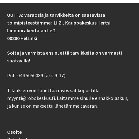
UUTTA: Varaosia ja tarvikkeita on saatavissa
toimipisteestämme: LIIZI,
Kauppakeskus Hertsi
Linnanrakentajantie 2
00880 Helsinki
Soita ja varmista ensin, että tarvikkeita on varmasti
saatavilla!
Puh. 044 5050089 (ark. 9-17)
Tilauksen voit lähettää myös sähköpostilla
myynti@robokeskus.fi. Laitamme sinulle ennakkolaskun,
ja kun se on maksettu lähetämme tavaran.
Osoite