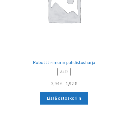
Robottti-imurin puhdistusharja
ALE!
Alkuperäinen
Nykyinen
3,94
€
1,92
€
hinta
hinta
oli:
on:
Lisää ostoskoriin
3,94 €.
1,92 €.