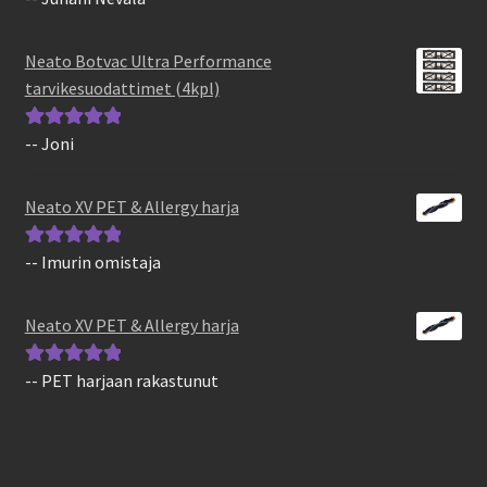
tuotteesta:
5
/
5
Neato Botvac Ultra Performance
tarvikesuodattimet (4kpl)
-- Joni
Arvostelu
tuotteesta:
5
/
5
Neato XV PET & Allergy harja
-- Imurin omistaja
Arvostelu
tuotteesta:
5
/
5
Neato XV PET & Allergy harja
-- PET harjaan rakastunut
Arvostelu
tuotteesta:
5
/
5