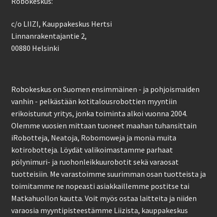
Robokeskus:
c/o LIIZI, Kauppakeskus Hertsi
Linnanrakentajantie 2,
00880 Helsinki
Robokeskus on Suomen ensimmäinen - ja pohjoismaiden
vanhin - pelkästään kotitalousrobottien myyntiin
erikoistunut yritys, jonka toiminta alkoi vuonna 2004.
Olemme vuosien mittaan tuoneet maahan tuhansittain
iRobotteja, Neatoja, Robomoweja ja monia muita
kotirobotteja. Löydät valikoimastamme parhaat
pölynimuri- ja ruohonleikkuurobotit sekä varaosat
tuotteisiin. Me varastoimme suurimman osan tuotteista ja
toimitamme ne nopeasti asiakkaillemme postitse tai
Matkahuollon kautta. Voit myös ostaa laitteita ja niiden
varaosia myyntipisteestämme Liizista, kauppakeskus