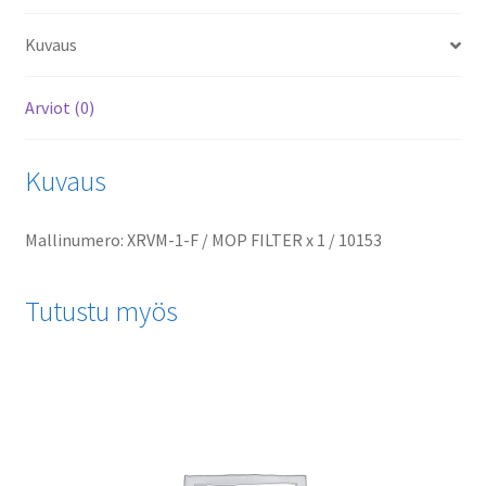
Bulk
Kuvaus
pakattu
määrä
Arviot (0)
Kuvaus
Mallinumero: XRVM-1-F / MOP FILTER x 1 / 10153
Tutustu myös