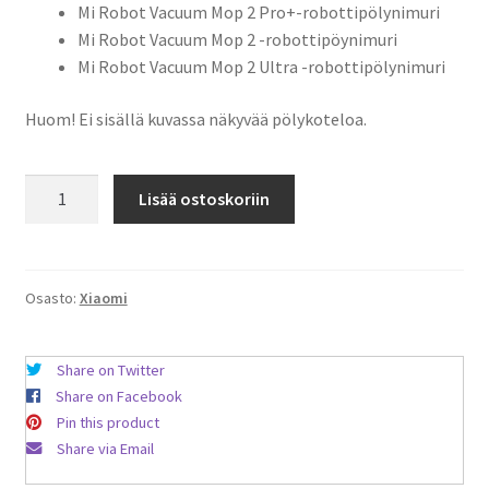
Mi Robot Vacuum Mop 2 Pro+-robottipölynimuri
Mi Robot Vacuum Mop 2 -robottipöynimuri
Mi Robot Vacuum Mop 2 Ultra -robottipölynimuri
Huom! Ei sisällä kuvassa näkyvää pölykoteloa.
Mi
Lisää ostoskoriin
Robot
Vacuum
Mop
/
Osasto:
Xiaomi
Mop
2
Share on Twitter
Pro+
Share on Facebook
-
Pin this product
robottipölynimurin
Share via Email
Pölysuodatin
1kpl