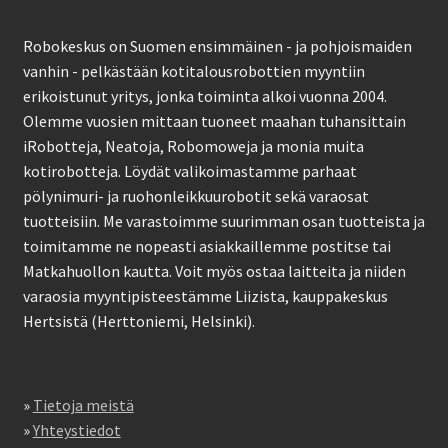
Robokeskus on Suomen ensimmäinen - ja pohjoismaiden
vanhin - pelkästään kotitalousrobottien myyntiin
erikoistunut yritys, jonka toiminta alkoi vuonna 2004.
Olemme vuosien mittaan tuoneet maahan tuhansittain
iRobotteja, Neatoja, Robomoweja ja monia muita
kotirobotteja. Löydät valikoimastamme parhaat
pölynimuri- ja ruohonleikkuurobotit sekä varaosat
tuotteisiin. Me varastoimme suurimman osan tuotteista ja
toimitamme ne nopeasti asiakkaillemme postitse tai
Matkahuollon kautta. Voit myös ostaa laitteita ja niiden
varaosia myyntipisteestämme Liizista, kauppakeskus
Hertsistä (Herttoniemi, Helsinki).
»
Tietoja meistä
»
Yhteystiedot