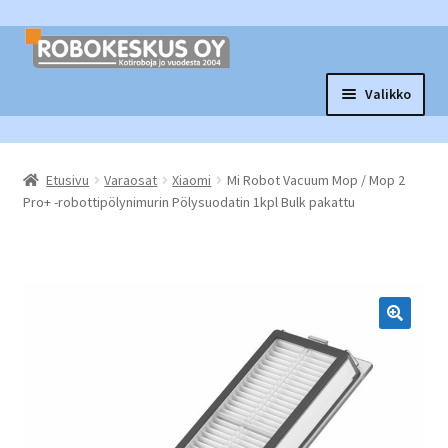
Siirry
Siirry
navigointiin
sisältöön
Valikko
Laajen
Robottituotteet
alemm
Etusivu
Varaosat
Xiaomi
Mi Robot Vacuum Mop / Mop 2
tason
Laajen
Tarvikkeet ja varaosat
Pro+ -robottipölynimurin Pölysuodatin 1kpl Bulk pakattu
valikko
alemm
tason
Laajen
Muut tuotteet
valikko
alemm
tason
Vaihtopörssi
valikko