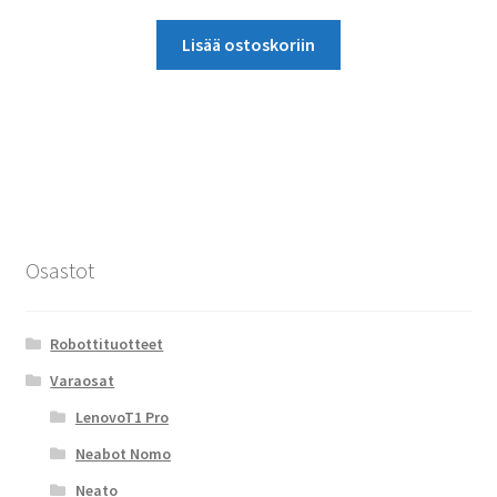
Lisää ostoskoriin
Osastot
Robottituotteet
Varaosat
LenovoT1 Pro
Neabot Nomo
Neato