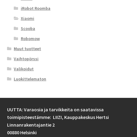
iRobot Roomba
Xiaomi
Scooba
Robomow
Muut tuotteet
Vaihtopörssi
Valikoidut
Luokittelematon
UUTTA: Varaosia ja tarvikkeita on saatavissa
toimipisteestämme: LIIZI,
Kauppakeskus Hertsi
Linnanrakentajantie 2
00880 Helsinki