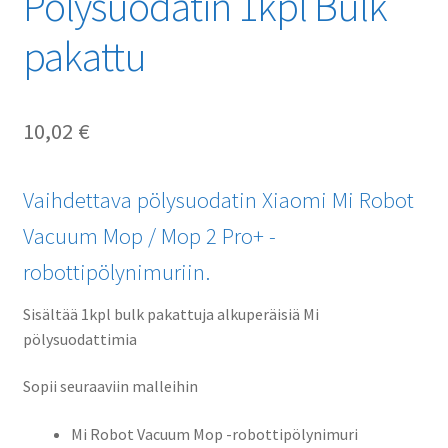
Pölysuodatin 1kpl Bulk
pakattu
10,02
€
Vaihdettava pölysuodatin Xiaomi Mi Robot
Vacuum Mop / Mop 2 Pro+ -
robottipölynimuriin.
Sisältää 1kpl bulk pakattuja alkuperäisiä Mi
pölysuodattimia
Sopii seuraaviin malleihin
Mi Robot Vacuum Mop -robottipölynimuri