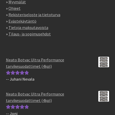
»
Myymälät
»
Ohjeet
»
Rekisteriseloste ja tietoturva
»
Evästekäytäntö
»
Tietoja maksutavoista
»
Tilaus- ja sopimusehdot
Neato Botvac Ultra Performance
tarvikesuodattimet (4kpl)
-- Juhani Nevala
Arvostelu
tuotteesta:
5
/
5
Neato Botvac Ultra Performance
tarvikesuodattimet (4kpl)
-- Joni
Arvostelu