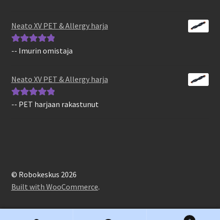
tuotteesta:
5
/
5
Neato XV PET & Allergy harja
-- Imurin omistaja
Arvostelu
tuotteesta:
5
/
5
Neato XV PET & Allergy harja
-- PET harjaan rakastunut
Arvostelu
tuotteesta:
5
/
5
© Robokeskus 2026
Built with WooCommerce
.