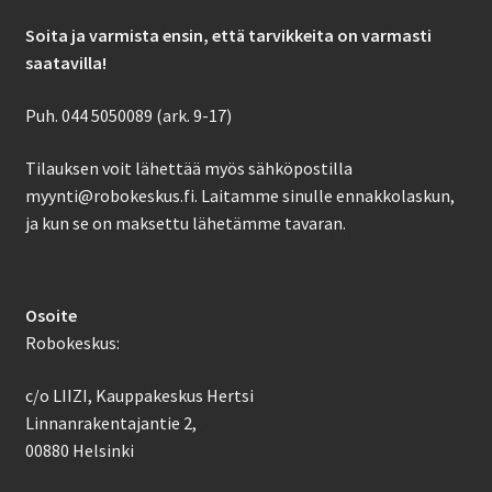
Soita ja varmista ensin, että tarvikkeita on varmasti
saatavilla!
Puh. 044 5050089 (ark. 9-17)
Tilauksen voit lähettää myös sähköpostilla
myynti@robokeskus.fi. Laitamme sinulle ennakkolaskun,
ja kun se on maksettu lähetämme tavaran.
Osoite
Robokeskus:
c/o LIIZI, Kauppakeskus Hertsi
Linnanrakentajantie 2,
00880 Helsinki