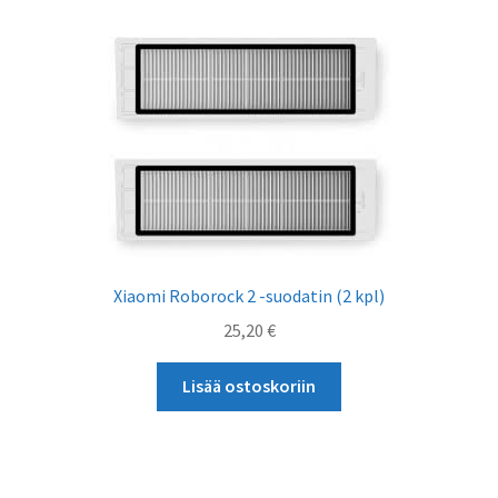
Xiaomi Roborock 2 -suodatin (2 kpl)
25,20
€
Lisää ostoskoriin