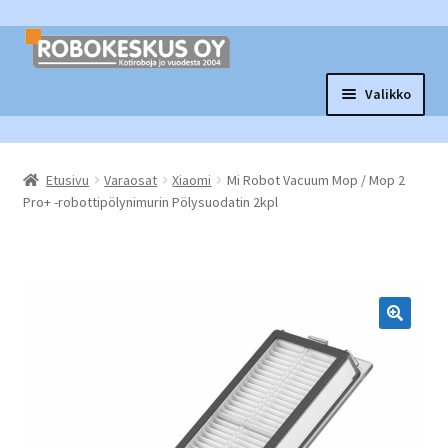
Siirry
Siirry
navigointiin
sisältöön
Valikko
Laajen
Robottituotteet
alemm
Etusivu
Varaosat
Xiaomi
Mi Robot Vacuum Mop / Mop 2
tason
Laajen
Tarvikkeet ja varaosat
Pro+ -robottipölynimurin Pölysuodatin 2kpl
valikko
alemm
tason
Laajen
Muut tuotteet
valikko
alemm
tason
Vaihtopörssi
valikko