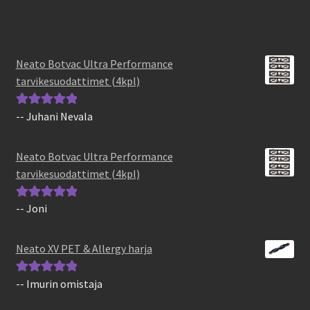
Neato Botvac Ultra Performance
tarvikesuodattimet (4kpl)
-- Juhani Nevala
Arvostelu
tuotteesta:
5
/
5
Neato Botvac Ultra Performance
tarvikesuodattimet (4kpl)
-- Joni
Arvostelu
tuotteesta:
5
/
5
Neato XV PET & Allergy harja
-- Imurin omistaja
Arvostelu
tuotteesta:
5
/