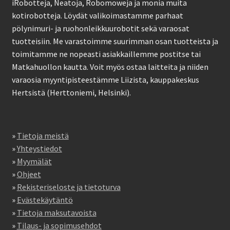
iRobotteja, Neatoja, Robomoweja ja monia muita
kotirobotteja. Löydät valikoimastamme parhaat
pölynimuri- ja ruohonleikkuurobotit sekä varaosat
tuotteisiin. Me varastoimme suurimman osan tuotteista ja
toimitamme ne nopeasti asiakkaillemme postitse tai
Matkahuollon kautta. Voit myös ostaa laitteita ja niiden
varaosia myyntipisteestämme Liizista, kauppakeskus
Hertsistä (Herttoniemi, Helsinki).
»
Tietoja meistä
»
Yhteystiedot
»
Myymälät
»
Ohjeet
»
Rekisteriseloste ja tietoturva
»
Evästekäytäntö
»
Tietoja maksutavoista
»
Tilaus- ja sopimusehdot