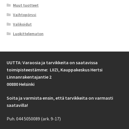
Muut tuotteet
Vaihtopörssi
Valikoidut
Luokittelematon
UUTTA: Varaosia ja tarvikkeita on saatavissa
toimipisteestämme: LIIZI,
Kauppakeskus Hertsi
Linnanrakentajantie 2
00880 Helsinki
Soita ja varmista ensin, että tarvikkeita on varmasti
saatavilla!
Puh. 044 5050089 (ark. 9-17)