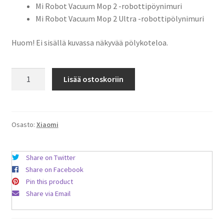
Mi Robot Vacuum Mop 2 -robottipöynimuri
Mi Robot Vacuum Mop 2 Ultra -robottipölynimuri
Huom! Ei sisällä kuvassa näkyvää pölykoteloa.
Mi
Lisää ostoskoriin
Robot
Vacuum
Mop
/
Osasto:
Xiaomi
Mop
2
Share on Twitter
Pro+
Share on Facebook
-
Pin this product
robottipölynimurin
Share via Email
Pölysuodatin
2kpl
määrä