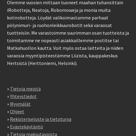
Olemme vuosien mittaan tuoneet maahan tuhansittain
iRobotteja, Neatoja, Robomoweja ja monia muita
kotirobotteja. Löydät valikoimastamme parhaat
pölynimuri- ja ruohonleikkuurobotit sekä varaosat
tuotteisiin. Me varastoimme suurimman osan tuotteista ja
toimitamme ne nopeasti asiakkaillemme postitse tai
Matkahuollon kautta. Voit myös ostaa laitteita ja niiden
varaosia myyntipisteestämme Liizista, kauppakeskus
Hertsistä (Herttoniemi, Helsinki).
»
Tietoja meistä
»
Yhteystiedot
»
Myymälät
»
Ohjeet
»
Rekisteriseloste ja tietoturva
»
Evästekäytäntö
»
Tietoja maksutavoista