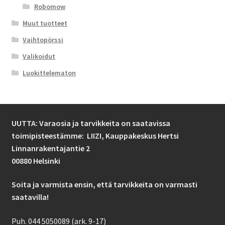
Robomow
Muut tuotteet
Vaihtopörssi
Valikoidut
Luokittelematon
UUTTA: Varaosia ja tarvikkeita on saatavissa
toimipisteestämme: LIIZI,
Kauppakeskus Hertsi
Linnanrakentajantie 2
00880 Helsinki
Soita ja varmista ensin, että tarvikkeita on varmasti
saatavilla!
Puh. 044 5050089 (ark. 9-17)