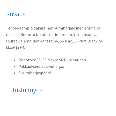
Kuvaus
Tehokkaampi 5 sakarainen kumiharjaksinen sivuharja
mustiin Roborock -robotti-imureihin. Yhteensopiva
seuraavien mallien kanssa: S6, S5 Max, S6 Pure Black, S6
MaxV ja E4.
Roborock S5, S5 Max ja S6 Pure sarjaan
Pakkauksessa 2 sivuharjaa
5 kumiharjaspäätä
Tutustu myös