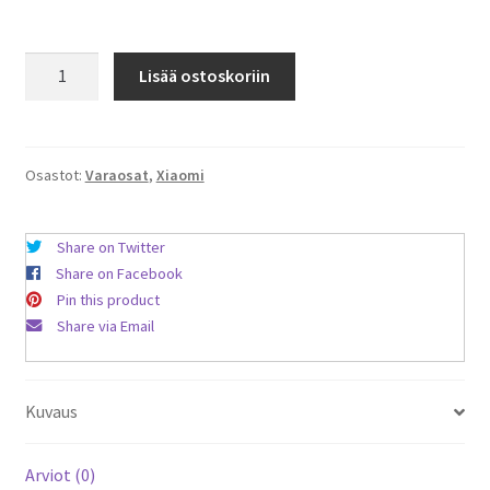
Roborock
Lisää ostoskoriin
5-
sakarainen
sivuharja,
musta,
Osastot:
Varaosat
,
Xiaomi
2
kpl
Share on Twitter
määrä
Share on Facebook
Pin this product
Share via Email
Kuvaus
Arviot (0)