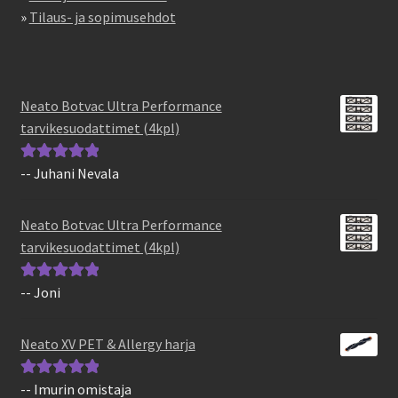
»
Tilaus- ja sopimusehdot
Neato Botvac Ultra Performance
tarvikesuodattimet (4kpl)
-- Juhani Nevala
Arvostelu
tuotteesta:
5
/
5
Neato Botvac Ultra Performance
tarvikesuodattimet (4kpl)
-- Joni
Arvostelu
tuotteesta:
5
/
5
Neato XV PET & Allergy harja
-- Imurin omistaja
Arvostelu