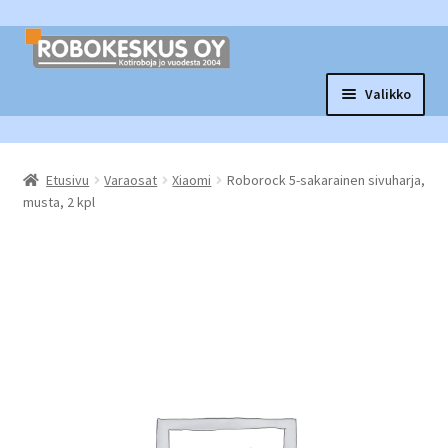
Siirry
Siirry
navigointiin
sisältöön
Valikko
Laajen
Robottituotteet
alemm
Etusivu
Varaosat
Xiaomi
Roborock 5-sakarainen sivuharja,
tason
Laajen
Tarvikkeet ja varaosat
musta, 2 kpl
valikko
alemm
tason
Laajen
Muut tuotteet
valikko
alemm
tason
Vaihtopörssi
valikko