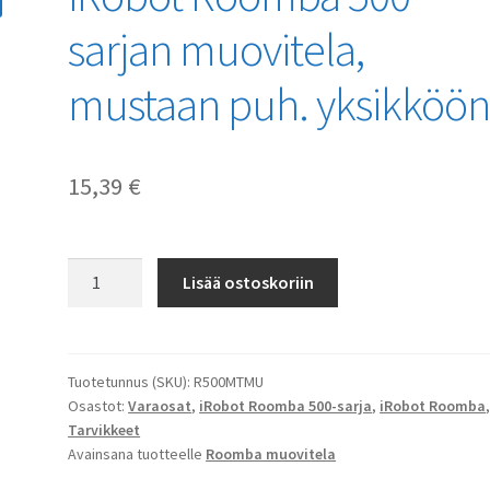
sarjan muovitela,
mustaan puh. yksikköö
15,39
€
iRobot
Lisää ostoskoriin
Roomba
500-
sarjan
muovitela,
Tuotetunnus (SKU):
R500MTMU
Osastot:
Varaosat
,
iRobot Roomba 500-sarja
,
iRobot Roomba
mustaan
Tarvikkeet
puh.
Avainsana tuotteelle
Roomba muovitela
yksikköön
määrä