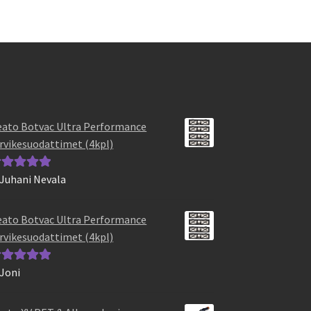
ato Botvac Ultra Performance
rvikesuodattimet (4kpl)
 Juhani Nevala
vostelu
otteesta:
5
/
ato Botvac Ultra Performance
rvikesuodattimet (4kpl)
 Joni
vostelu
otteesta:
5
/