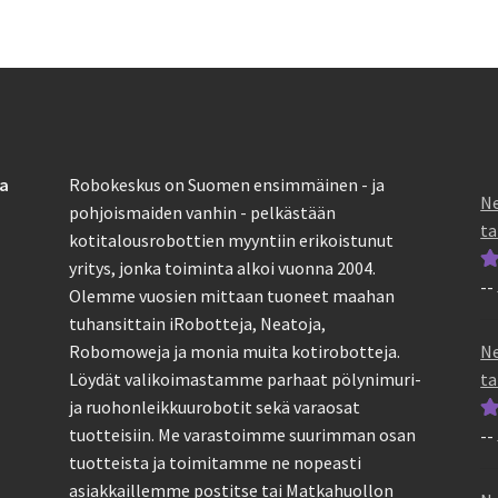
sa
Robokeskus on Suomen ensimmäinen - ja
Ne
pohjoismaiden vanhin - pelkästään
ta
kotitalousrobottien myyntiin erikoistunut
yritys, jonka toiminta alkoi vuonna 2004.
--
Ar
Olemme vuosien mittaan tuoneet maahan
tu
tuhansittain iRobotteja, Neatoja,
5
Ne
Robomoweja ja monia muita kotirobotteja.
ta
Löydät valikoimastamme parhaat pölynimuri-
ja ruohonleikkuurobotit sekä varaosat
tuotteisiin. Me varastoimme suurimman osan
--
Ar
tuotteista ja toimitamme ne nopeasti
tu
asiakkaillemme postitse tai Matkahuollon
5