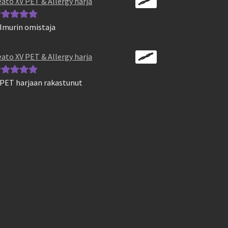
ato XV PET & Allergy harja
 Imurin omistaja
vostelu
otteesta:
5
/
ato XV PET & Allergy harja
 PET harjaan rakastunut
vostelu
otteesta:
5
/