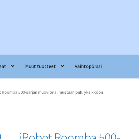
sat
Muut tuotteet
Vaihtopörssi
t Roomba 500-sarjan muovitela, mustaan puh. yksikköön
iRobot Roomba 500-