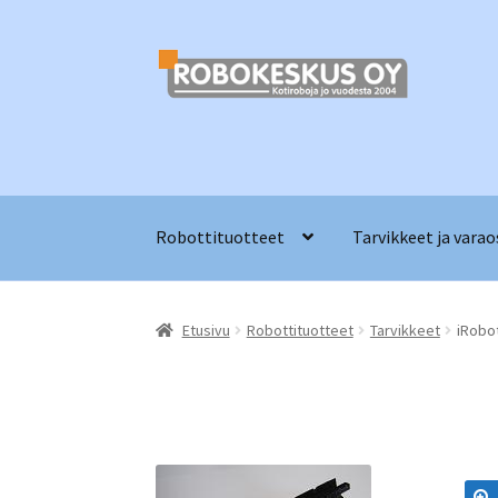
Siirry
Siirry
navigointiin
sisältöön
Robottituotteet
Tarvikkeet ja varao
Etusivu
Robottituotteet
Tarvikkeet
iRobo