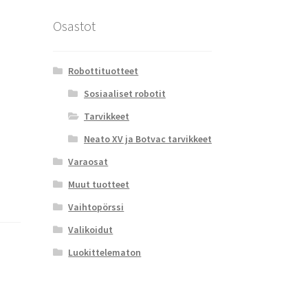
Osastot
n
Robottituotteet
Sosiaaliset robotit
Tarvikkeet
Neato XV ja Botvac tarvikkeet
Varaosat
Muut tuotteet
Vaihtopörssi
Valikoidut
Luokittelematon
,