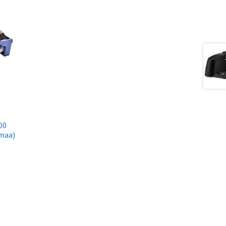
00
rmaa)