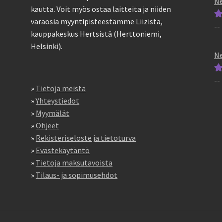
Ne
kautta. Voit myös ostaa laitteita ja niiden
varaosia myyntipisteestämme Liizista,
--
Ar
kauppakeskus Hertsistä (Herttoniemi,
tu
Helsinki).
5
Ne
--
Ar
»
Tietoja meistä
tu
»
Yhteystiedot
5
»
Myymälät
»
Ohjeet
»
Rekisteriseloste ja tietoturva
»
Evästekäytäntö
»
Tietoja maksutavoista
»
Tilaus- ja sopimusehdot