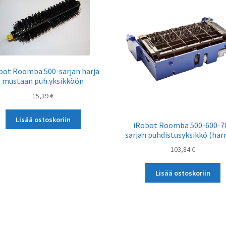
bot Roomba 500-sarjan harja
mustaan puh.yksikköön
15,39
€
Lisää ostoskoriin
iRobot Roomba 500-600-7
sarjan puhdistusyksikkö (ha
103,84
€
Lisää ostoskoriin