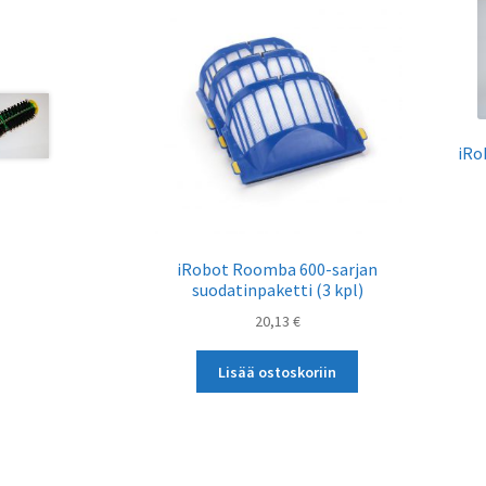
iRo
iRobot Roomba 600-sarjan
suodatinpaketti (3 kpl)
20,13
€
Lisää ostoskoriin