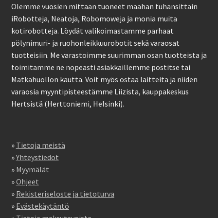
Olemme vuosien mittaan tuoneet maahan tuhansittain
iRobotteja, Neatoja, Robomoweja ja monia muita
kotirobotteja. Löydät valikoimastamme parhaat
pölynimuri- ja ruohonleikkuurobotit sekä varaosat
tuotteisiin. Me varastoimme suurimman osan tuotteista ja
toimitamme ne nopeasti asiakkaillemme postitse tai
Matkahuollon kautta. Voit myös ostaa laitteita ja niiden
varaosia myyntipisteestämme Liizista, kauppakeskus
Hertsistä (Herttoniemi, Helsinki).
»
Tietoja meistä
»
Yhteystiedot
»
Myymälät
»
Ohjeet
»
Rekisteriseloste ja tietoturva
»
Evästekäytäntö
»
Tietoja maksutavoista