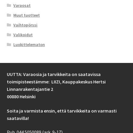
Varaosat
Muut tuotteet
Vaihtopörssi
Valikoidut
Luokittelematon
UUTTA: Varaosia ja tarvikkeita on saatavissa
toimipisteestämme: LIIZI,
Kauppakeskus Hertsi
Linnanrakentajantie 2
00880 Helsinki
Soita ja varmista ensin, että tarvikkeita on varmasti
saatavilla!
Puh. 044 5050089 (ark. 9-17)