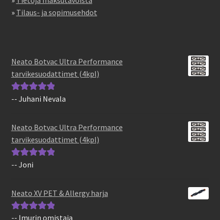
»
Tilaus- ja sopimusehdot
Neato Botvac Ultra Performance
tarvikesuodattimet (4kpl)
-- Juhani Nevala
Arvostelu
tuotteesta:
5
/
5
Neato Botvac Ultra Performance
tarvikesuodattimet (4kpl)
-- Joni
Arvostelu
tuotteesta:
5
/
5
Neato XV PET & Allergy harja
-- Imurin omistaja
Arvostelu