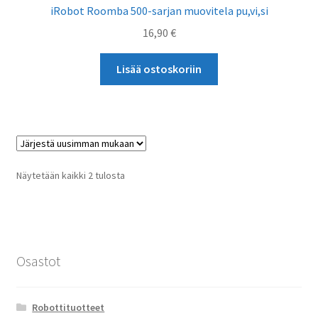
iRobot Roomba 500-sarjan muovitela pu,vi,si
16,90
€
Lisää ostoskoriin
Sorted
Näytetään kaikki 2 tulosta
by
latest
Osastot
Robottituotteet