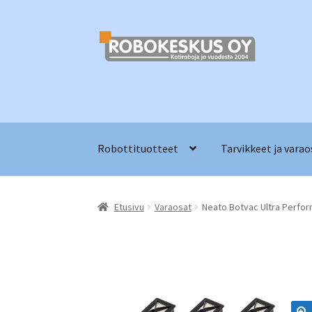
Siirry
Siirry
navigointiin
sisältöön
Robottituotteet
Tarvikkeet ja varao
Etusivu
Varaosat
Neato Botvac Ultra Perfor