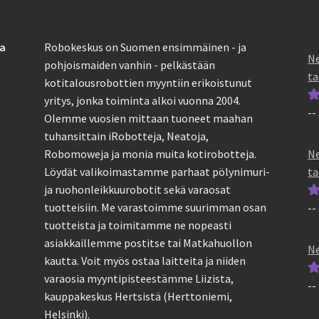
sa
Robokeskus on Suomen ensimmäinen - ja
Ne
pohjoismaiden vanhin - pelkästään
ta
kotitalousrobottien myyntiin erikoistunut
yritys, jonka toiminta alkoi vuonna 2004.
--
Ar
Olemme vuosien mittaan tuoneet maahan
tu
tuhansittain iRobotteja, Neatoja,
5
Ne
Robomoweja ja monia muita kotirobotteja.
ta
Löydät valikoimastamme parhaat pölynimuri-
ja ruohonleikkuurobotit sekä varaosat
tuotteisiin. Me varastoimme suurimman osan
--
Ar
tuotteista ja toimitamme ne nopeasti
tu
asiakkaillemme postitse tai Matkahuollon
5
Ne
kautta. Voit myös ostaa laitteita ja niiden
varaosia myyntipisteestämme Liizista,
--
Ar
kauppakeskus Hertsistä (Herttoniemi,
tu
Helsinki).