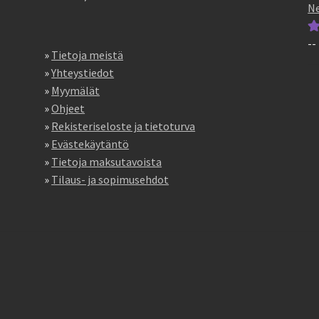
5
Ne
--
Ar
»
Tietoja meistä
tu
»
Yhteystiedot
5
»
Myymälät
»
Ohjeet
»
Rekisteriseloste ja tietoturva
»
Evästekäytäntö
»
Tietoja maksutavoista
»
Tilaus- ja sopimusehdot