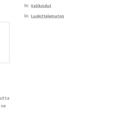
Valikoidut
Luokittelematon
mutta
 ne