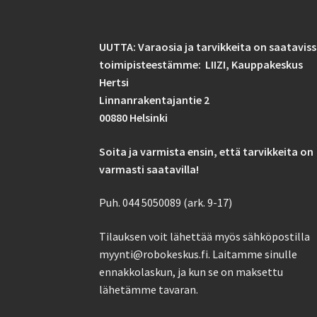
UUTTA: Varaosia ja tarvikkeita on saatavis
toimipisteestämme: LIIZI,
Kauppakeskus
Hertsi
Linnanrakentajantie 2
00880 Helsinki
Soita ja varmista ensin, että tarvikkeita on
varmasti saatavilla!
Puh. 044 5050089 (ark. 9-17)
Tilauksen voit lähettää myös sähköpostilla
myynti@robokeskus.fi. Laitamme sinulle
ennakkolaskun, ja kun se on maksettu
lähetämme tavaran.