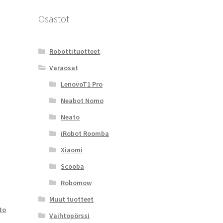
Osastot
Robottituotteet
Varaosat
LenovoT1 Pro
Neabot Nomo
Neato
iRobot Roomba
Xiaomi
Scooba
Robomow
Muut tuotteet
to
Vaihtopörssi