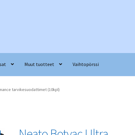
sat
Muut tuotteet
Vaihtopörssi
mance tarvikesuodattimet (10kpl)
Neato Botvac Ultra