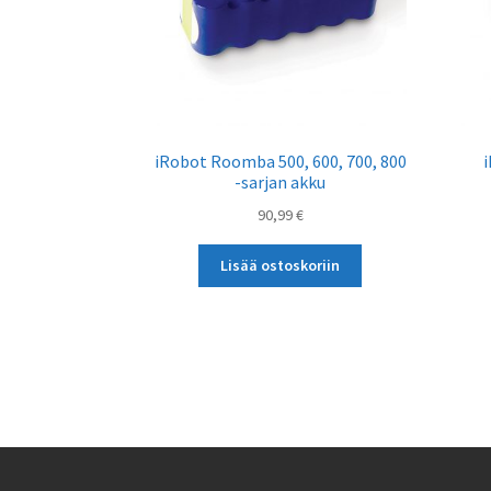
iRobot Roomba 500, 600, 700, 800
-sarjan akku
90,99
€
Lisää ostoskoriin