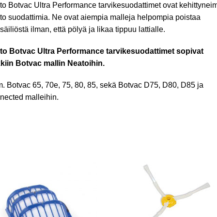
o Botvac Ultra Performance tarvikesuodattimet ovat kehittynei
o suodattimia. Ne ovat aiempia malleja helpompia poistaa
säiliöstä ilman, että pölyä ja likaa tippuu lattialle.
to Botvac Ultra Performance tarvikesuodattimet sopivat
kiin Botvac mallin Neatoihin.
. Botvac 65, 70e, 75, 80, 85, sekä Botvac D75, D80, D85 ja
ected malleihin.