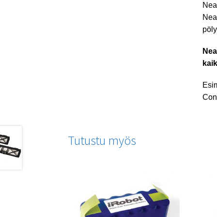
Neat
Neat
pöly
Nea
kaik
Esim
Conn
Tutustu myös