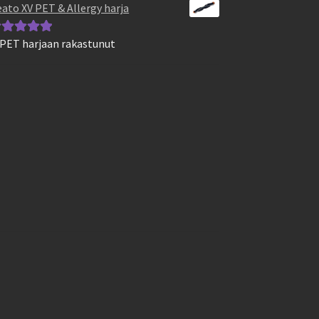
ato XV PET & Allergy harja
 PET harjaan rakastunut
vostelu
otteesta:
5
/