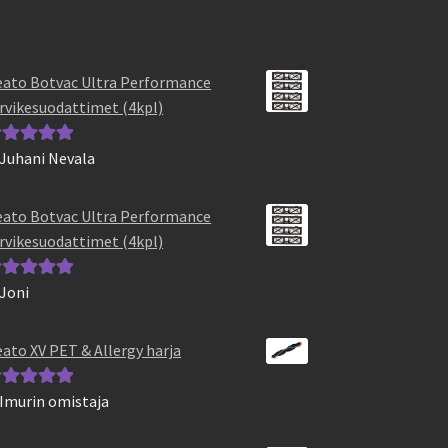
ato Botvac Ultra Performance
rvikesuodattimet (4kpl)
 Juhani Nevala
vostelu
otteesta:
5
/
ato Botvac Ultra Performance
rvikesuodattimet (4kpl)
 Joni
vostelu
otteesta:
5
/
ato XV PET & Allergy harja
 Imurin omistaja
vostelu
otteesta:
5
/