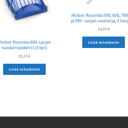
iRobot Roomba 500, 600, 700
ja 900 -sarjan sivuharja, 3 har
10,83
€
iRobot Roomba 600-sarjan
Lisää ostoskoriin
suodatinpaketti (3 kpl)
20,13
€
Lisää ostoskoriin