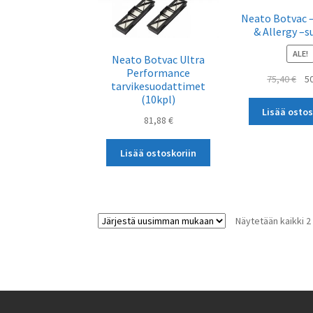
Neato Botvac –
& Allergy –s
ALE!
Neato Botvac Ultra
Performance
Alk
75,40
€
5
tarvikesuodattimet
hin
(10kpl)
oli:
Lisää ostos
81,88
€
75,
Lisää ostoskoriin
Näytetään kaikki 2