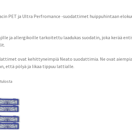
vacin PET ja Ultra Perfromance -suodattimet huippuhintaan elok
lle ja allergikoille tarkoitettu laadukas suodatin, joka kerää enti
it.
attimet ovat kehittyneimpiä Neato suodattimia. Ne ovat aiempi
 että pölyä ja likaa tippuu lattialle.
Sorted
 tulosta
by
latest