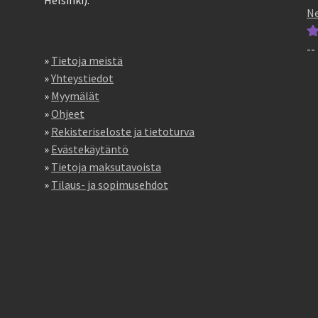
Helsinki).
5
Ne
--
Ar
»
Tietoja meistä
tu
»
Yhteystiedot
5
»
Myymälät
»
Ohjeet
»
Rekisteriseloste ja tietoturva
»
Evästekäytäntö
»
Tietoja maksutavoista
»
Tilaus- ja sopimusehdot