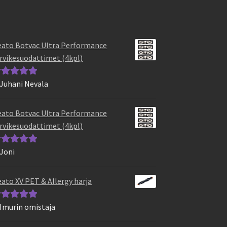
ato Botvac Ultra Performance
rvikesuodattimet (4kpl)
 Juhani Nevala
vostelu
otteesta:
5
/
ato Botvac Ultra Performance
rvikesuodattimet (4kpl)
 Joni
vostelu
otteesta:
5
/
ato XV PET & Allergy harja
 Imurin omistaja
vostelu
otteesta:
5
/