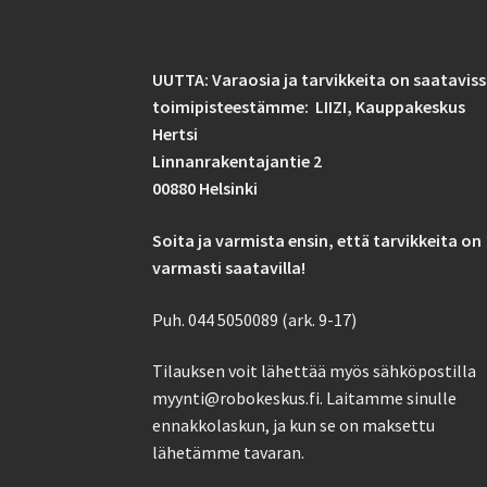
UUTTA: Varaosia ja tarvikkeita on saatavis
toimipisteestämme: LIIZI,
Kauppakeskus
Hertsi
Linnanrakentajantie 2
00880 Helsinki
Soita ja varmista ensin, että tarvikkeita on
varmasti saatavilla!
Puh. 044 5050089 (ark. 9-17)
Tilauksen voit lähettää myös sähköpostilla
myynti@robokeskus.fi. Laitamme sinulle
ennakkolaskun, ja kun se on maksettu
lähetämme tavaran.