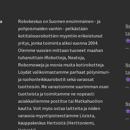
sa
Robokeskus on Suomen ensimmäinen - ja
Ne
pohjoismaiden vanhin - pelkästään
ta
kotitalousrobottien myyntiin erikoistunut
yritys, jonka toiminta alkoi vuonna 2004.
--
Ar
Olemme vuosien mittaan tuoneet maahan
tu
tuhansittain iRobotteja, Neatoja,
5
Ne
Robomoweja ja monia muita kotirobotteja.
ta
Löydät valikoimastamme parhaat pölynimuri-
ja ruohonleikkuurobotit sekä varaosat
tuotteisiin. Me varastoimme suurimman osan
--
Ar
tuotteista ja toimitamme ne nopeasti
tu
asiakkaillemme postitse tai Matkahuollon
5
Ne
kautta. Voit myös ostaa laitteita ja niiden
varaosia myyntipisteestämme Liizista,
--
Ar
kauppakeskus Hertsistä (Herttoniemi,
tu