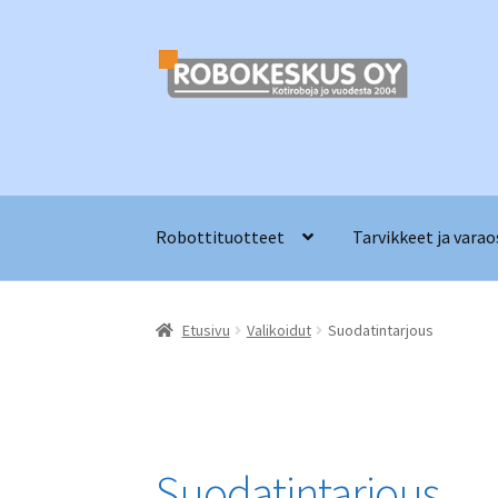
Siirry
Siirry
navigointiin
sisältöön
Robottituotteet
Tarvikkeet ja varao
Etusivu
Valikoidut
Suodatintarjous
Suodatintarjous