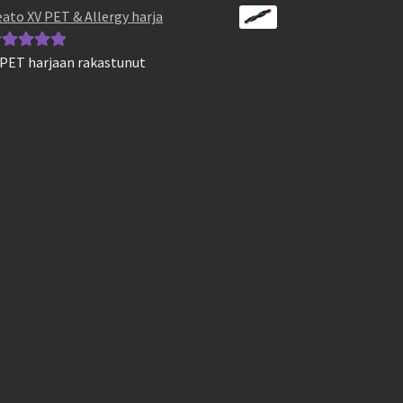
ato XV PET & Allergy harja
 PET harjaan rakastunut
vostelu
otteesta:
5
/