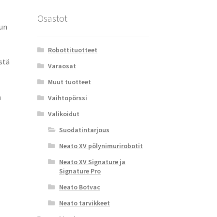
Osastot
uun
Robottituotteet
stä
Varaosat
Muut tuotteet
a
Vaihtopörssi
Valikoidut
Suodatintarjous
Neato XV pölynimurirobotit
Neato XV Signature ja
Signature Pro
Neato Botvac
Neato tarvikkeet