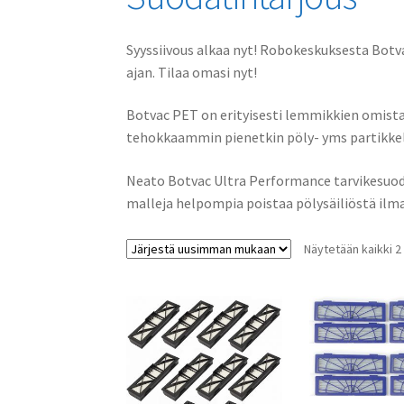
Syyssiivous alkaa nyt! Robokeskuksesta Bot
ajan. Tilaa omasi nyt!
Botvac PET on erityisesti lemmikkien omistaji
tehokkaammin pienetkin pöly- yms partikkel
Neato Botvac Ultra Performance tarvikesuod
malleja helpompia poistaa pölysäiliöstä ilman,
Näytetään kaikki 2