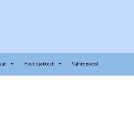
sat
Muut tuotteet
Vaihtopörssi