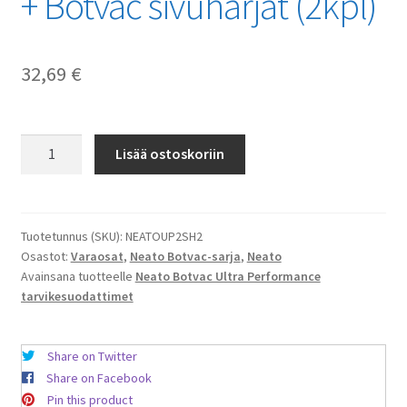
+ Botvac sivuharjat (2kpl)
32,69
€
Neato
Lisää ostoskoriin
Botvac
Ultra
Performance
tarvikesuodattimet
Tuotetunnus (SKU):
NEATOUP2SH2
Osastot:
Varaosat
,
Neato Botvac-sarja
,
Neato
(2kpl)
Avainsana tuotteelle
Neato Botvac Ultra Performance
+
tarvikesuodattimet
Botvac
sivuharjat
(2kpl)
Share on Twitter
määrä
Share on Facebook
Pin this product