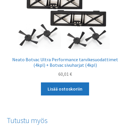
Neato Botvac Ultra Performance tarvikesuodattimet
(4kpl) + Botvac sivuharjat (4kpl)
60,01
€
Lisää ostoskoriin
Tutustu myös