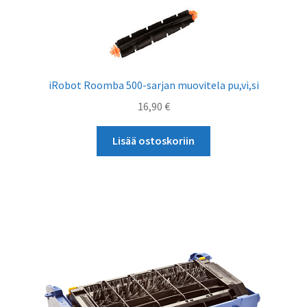
iRobot Roomba 500-sarjan muovitela pu,vi,si
16,90
€
Lisää ostoskoriin