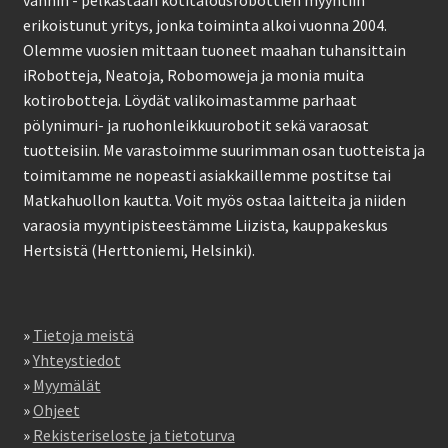
vanhin - pelkästään kotitalousrobottien myyntiin
erikoistunut yritys, jonka toiminta alkoi vuonna 2004.
Olemme vuosien mittaan tuoneet maahan tuhansittain
iRobotteja, Neatoja, Robomoweja ja monia muita
kotirobotteja. Löydät valikoimastamme parhaat
pölynimuri- ja ruohonleikkuurobotit sekä varaosat
tuotteisiin. Me varastoimme suurimman osan tuotteista ja
toimitamme ne nopeasti asiakkaillemme postitse tai
Matkahuollon kautta. Voit myös ostaa laitteita ja niiden
varaosia myyntipisteestämme Liizista, kauppakeskus
Hertsistä (Herttoniemi, Helsinki).
»
Tietoja meistä
»
Yhteystiedot
»
Myymälät
»
Ohjeet
»
Rekisteriseloste ja tietoturva