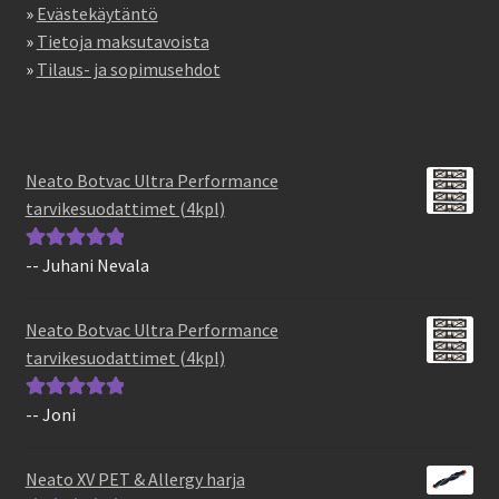
»
Evästekäytäntö
»
Tietoja maksutavoista
»
Tilaus- ja sopimusehdot
Neato Botvac Ultra Performance
tarvikesuodattimet (4kpl)
-- Juhani Nevala
Arvostelu
tuotteesta:
5
/
5
Neato Botvac Ultra Performance
tarvikesuodattimet (4kpl)
-- Joni
Arvostelu
tuotteesta:
5
/
5
Neato XV PET & Allergy harja