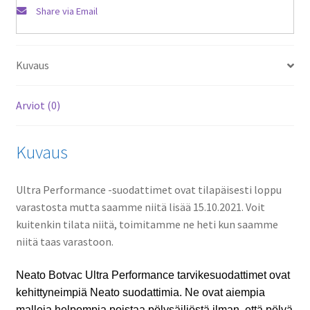
Share via Email
Kuvaus
Arviot (0)
Kuvaus
Ultra Performance -suodattimet ovat tilapäisesti loppu
varastosta mutta saamme niitä lisää 15.10.2021. Voit
kuitenkin tilata niitä, toimitamme ne heti kun saamme
niitä taas varastoon.
Neato Botvac Ultra Performance tarvikesuodattimet ovat
kehittyneimpiä Neato suodattimia. Ne ovat aiempia
malleja helpompia poistaa pölysäiliöstä ilman, että pölyä