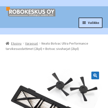
Siirry
Siirry
navigointiin
sisältöön
Valikko
Laajen
Robottituotteet
alemm
Etusivu
Varaosat
Neato Botvac Ultra Performance
tason
Laajen
Tarvikkeet ja varaosat
tarvikesuodattimet (2kpl) + Botvac sivuharjat (2kpl)
valikko
alemm
tason
Laajen
Muut tuotteet
valikko
alemm
tason
Vaihtopörssi
valikko