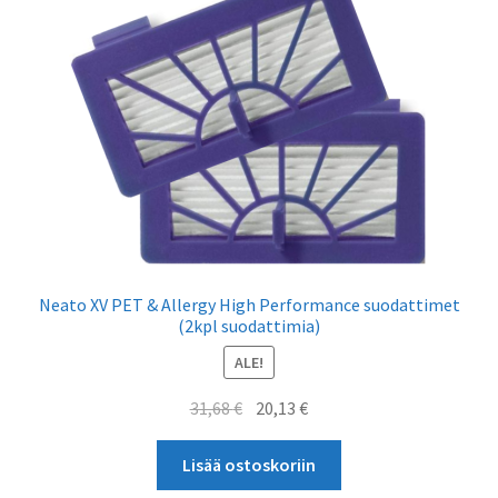
Neato XV PET & Allergy High Performance suodattimet
(2kpl suodattimia)
ALE!
Alkuperäinen
Nykyinen
31,68
€
20,13
€
hinta
hinta
oli:
on:
Lisää ostoskoriin
31,68 €.
20,13 €.