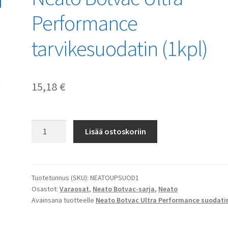
Performance
tarvikesuodatin (1kpl)
15,18
€
Neato
Lisää ostoskoriin
Botvac
Ultra
Performance
tarvikesuodatin
Tuotetunnus (SKU):
NEATOUPSUOD1
Osastot:
Varaosat
,
Neato Botvac-sarja
,
Neato
(1kpl)
Avainsana tuotteelle
Neato Botvac Ultra Performance suodati
määrä