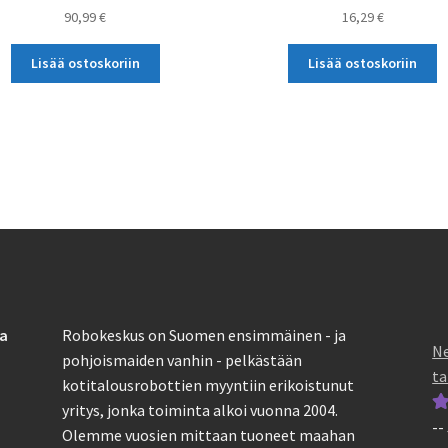
90,99
€
16,29
€
Lisää ostoskoriin
Lisää ostoskoriin
sa
Robokeskus on Suomen ensimmäinen - ja
Ne
pohjoismaiden vanhin - pelkästään
ta
kotitalousrobottien myyntiin erikoistunut
yritys, jonka toiminta alkoi vuonna 2004.
--
Ar
Olemme vuosien mittaan tuoneet maahan