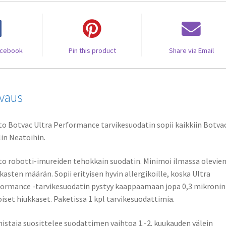
acebook
Pin this product
Share via Email
vaus
o Botvac Ultra Performance tarvikesuodatin sopii kaikkiin Botva
in Neatoihin.
o robotti-imureiden tehokkain suodatin. Minimoi ilmassa olevie
kasten määrän. Sopii erityisen hyvin allergikoille, koska Ultra
ormance -tarvikesuodatin pystyy kaappaamaan jopa 0,3 mikronin
iset hiukkaset. Paketissa 1 kpl tarvikesuodattimia.
istaja suosittelee suodattimen vaihtoa 1.-2. kuukauden välein