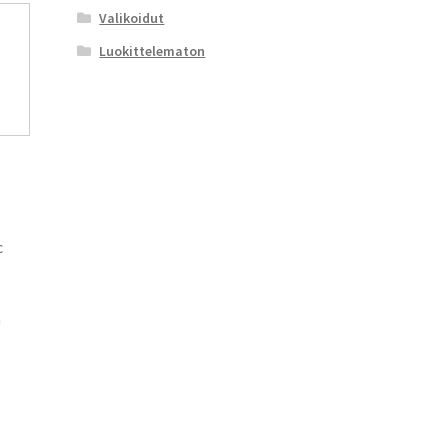
Valikoidut
Luokittelematon
c
n