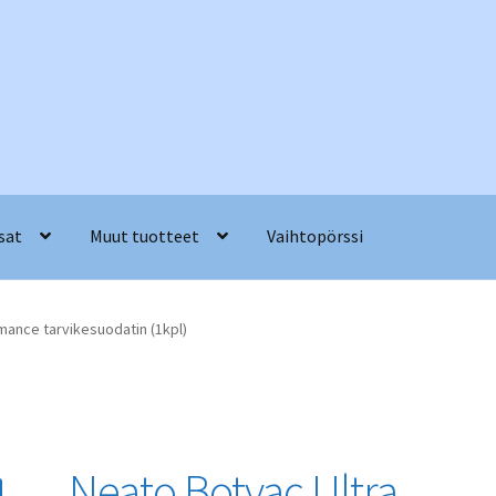
sat
Muut tuotteet
Vaihtopörssi
mance tarvikesuodatin (1kpl)
Neato Botvac Ultra