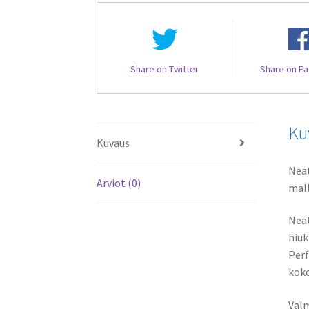
Share on Twitter
Share on F
Ku
Kuvaus
Neat
Arviot (0)
mall
Neat
hiuk
Perf
koko
Valm