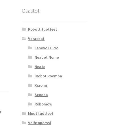
Osastot
Robottituotteet
Varaosat
LenovoT1 Pro
Neabot Nomo
Neato
iRobot Roomba
Xiaomi
Scooba
Robomow
n
Muut tuotteet
Vaihtopörssi