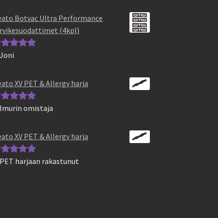
otteesta:
5
/
ato Botvac Ultra Performance
rvikesuodattimet (4kpl)
 Joni
vostelu
otteesta:
5
/
ato XV PET & Allergy harja
 Imurin omistaja
vostelu
otteesta:
5
/
ato XV PET & Allergy harja
 PET harjaan rakastunut
vostelu
otteesta:
5
/