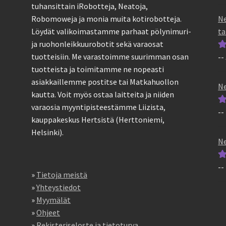
tu
tuhansittain iRobotteja, Neatoja,
5
Ne
Robomoweja ja monia muita kotirobotteja.
ta
Löydät valikoimastamme parhaat pölynimuri-
ja ruohonleikkuurobotit sekä varaosat
tuotteisiin. Me varastoimme suurimman osan
--
Ar
tuotteista ja toimitamme ne nopeasti
tu
asiakkaillemme postitse tai Matkahuollon
5
Ne
kautta. Voit myös ostaa laitteita ja niiden
varaosia myyntipisteestämme Liizista,
--
Ar
kauppakeskus Hertsistä (Herttoniemi,
tu
Helsinki).
5
Ne
--
Ar
»
Tietoja meistä
tu
»
Yhteystiedot
5
»
Myymälät
»
Ohjeet
»
Rekisteriseloste ja tietoturva