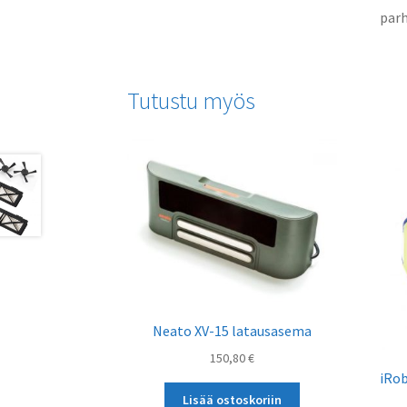
parh
Tutustu myös
Neato XV-15 latausasema
150,80
€
iRob
Lisää ostoskoriin