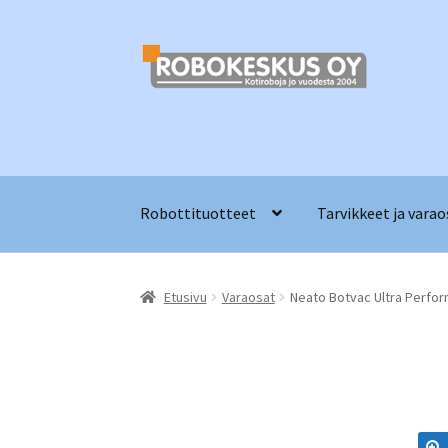
Siirry
Siirry
navigointiin
sisältöön
Robottituotteet
Tarvikkeet ja varao
Etusivu
Varaosat
Neato Botvac Ultra Perfor