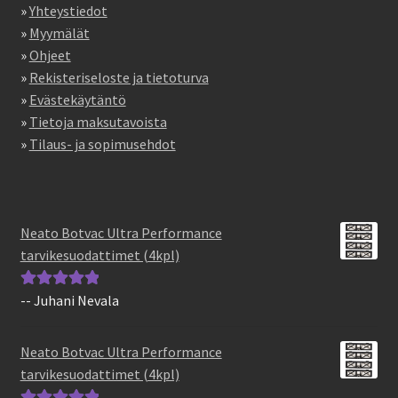
»
Yhteystiedot
»
Myymälät
»
Ohjeet
»
Rekisteriseloste ja tietoturva
»
Evästekäytäntö
»
Tietoja maksutavoista
»
Tilaus- ja sopimusehdot
Neato Botvac Ultra Performance
tarvikesuodattimet (4kpl)
-- Juhani Nevala
Arvostelu
tuotteesta:
5
/
5
Neato Botvac Ultra Performance
tarvikesuodattimet (4kpl)