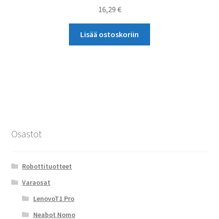
16,29
€
Lisää ostoskoriin
Osastot
Robottituotteet
Varaosat
LenovoT1 Pro
Neabot Nomo