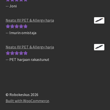
-- Joni
Arvostelu
tuotteesta:
5
/
5
Neato XV PET & Allergy harja
-- Imurin omistaja
Arvostelu
tuotteesta:
5
/
5
Neato XV PET & Allergy harja
-- PET harjaan rakastunut
Arvostelu
tuotteesta:
5
/
5
© Robokeskus 2026
Built with WooCommerce
.