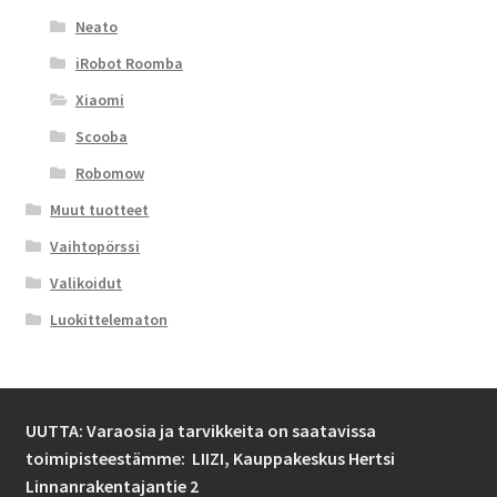
Neato
iRobot Roomba
Xiaomi
Scooba
Robomow
Muut tuotteet
Vaihtopörssi
Valikoidut
Luokittelematon
UUTTA: Varaosia ja tarvikkeita on saatavissa
toimipisteestämme: LIIZI,
Kauppakeskus Hertsi
Linnanrakentajantie 2