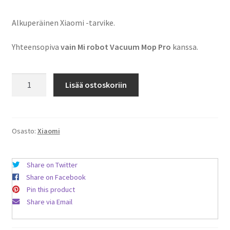
Alkuperäinen Xiaomi -tarvike.
Yhteensopiva
vain
Mi robot Vacuum Mop Pro
kanssa.
Mi
Lisää ostoskoriin
Robot
Vacuum
Mop
Pro
Osasto:
Xiaomi
-
pääharja
Share on Twitter
määrä
Share on Facebook
Pin this product
Share via Email