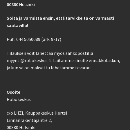
00880 Helsinki
Soita ja varmista ensin, että tarvikkeita on varmasti
saatavilla!
Puh. 044 5050089 (ark. 9-17)
Tilauksen voit lähettää myös sähköpostilla
myynti@robokeskus.fi. Laitamme sinulle ennakkolaskun,
ja kun se on maksettu lähetämme tavaran.
Osoite
Robokeskus:
c/o LIIZI, Kauppakeskus Hertsi
Linnanrakentajantie 2,
00880 Helsinki