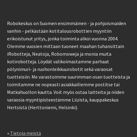
Robokeskus on Suomen ensimmäinen - ja pohjoismaiden
vanhin - pelkästään kotitalousrobottien myyntiin
erikoistunut yritys, jonka toiminta alkoi vuonna 2004.
Olemme vuosien mittaan tuoneet maahan tuhansittain
iRobotteja, Neatoja, Robomoweja ja monia muita
kotirobotteja. Löydät valikoimastamme parhaat
pölynimuri- ja ruohonleikkuurobotit sekä varaosat
tuotteisiin. Me varastoimme suurimman osan tuotteista ja
toimitamme ne nopeasti asiakkaillemme postitse tai
Matkahuollon kautta. Voit myös ostaa laitteita ja niiden
varaosia myyntipisteestämme Liizista, kauppakeskus
Hertsistä (Herttoniemi, Helsinki).
»
Tietoja meistä