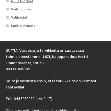
Muut tuotteet
Vaihtopörssi
Valikoidut
Luokittelematon
UUTTA: Varaosia ja tarvikkeita on saatavissa
toimipisteestämme: LIIZI,
Kauppakeskus Hertsi
Linnanrakentajantie 2
00880 Helsinki
Soita ja varmista ensin, että tarvikkeita on varmasti
saatavilla!
Puh. 044 5050089 (ark. 9-17)
Tilauksen voit lähettää myös sähköpostilla