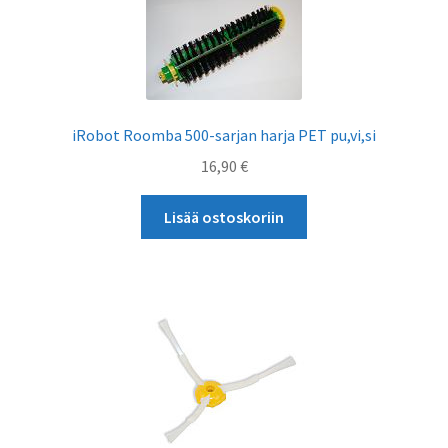
iRobot Roomba 500-sarjan harja PET pu,vi,si
16,90
€
Lisää ostoskoriin