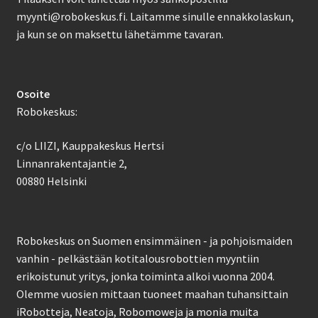
myynti@robokeskus.fi. Laitamme sinulle ennakkolaskun,
ja kun se on maksettu lähetämme tavaran.
Osoite
Robokeskus:
c/o LIIZI, Kauppakeskus Hertsi
Linnanrakentajantie 2,
00880 Helsinki
Robokeskus on Suomen ensimmäinen - ja pohjoismaiden
vanhin - pelkästään kotitalousrobottien myyntiin
erikoistunut yritys, jonka toiminta alkoi vuonna 2004.
Olemme vuosien mittaan tuoneet maahan tuhansittain
iRobotteja, Neatoja, Robomoweja ja monia muita