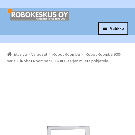
Siirry
Siirry
navigointiin
sisältöön
Valikko
Laajen
Robottituotteet
alemm
Etusivu
Varaosat
iRobot Roomba
iRobot Roomba 900-
tason
Laajen
Tarvikkeet ja varaosat
sarja
iRobot Roomba 900 & 800-sarjan musta pohjatela
valikko
alemm
tason
Laajen
Muut tuotteet
valikko
alemm
tason
Vaihtopörssi
valikko