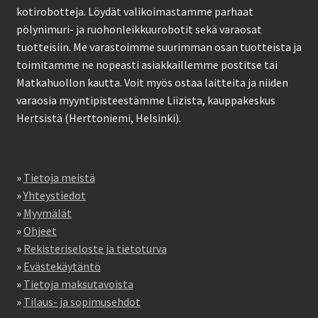
kotirobotteja. Löydät valikoimastamme parhaat
pölynimuri- ja ruohonleikkuurobotit sekä varaosat
tuotteisiin. Me varastoimme suurimman osan tuotteista ja
toimitamme ne nopeasti asiakkaillemme postitse tai
Matkahuollon kautta. Voit myös ostaa laitteita ja niiden
varaosia myyntipisteestämme Liizista, kauppakeskus
Hertsistä (Herttoniemi, Helsinki).
»
Tietoja meistä
»
Yhteystiedot
»
Myymälät
»
Ohjeet
»
Rekisteriseloste ja tietoturva
»
Evästekäytäntö
»
Tietoja maksutavoista
»
Tilaus- ja sopimusehdot