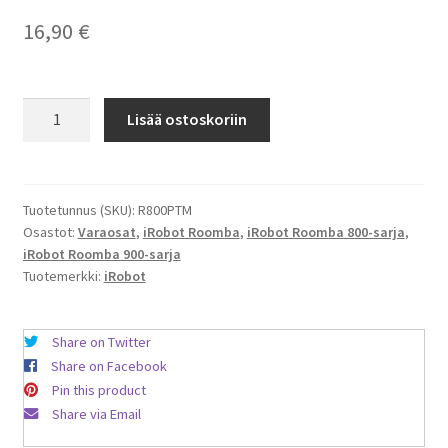
16,90
€
iRobot
Lisää ostoskoriin
Roomba
900
&
800-
Tuotetunnus (SKU):
R800PTM
Osastot:
Varaosat
,
iRobot Roomba
,
iRobot Roomba 800-sarja
,
sarjan
iRobot Roomba 900-sarja
musta
Tuotemerkki:
iRobot
pohjatela
määrä
Share on Twitter
Share on Facebook
Pin this product
Share via Email