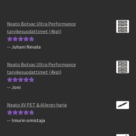
Neato Botvac Ultra Performance
tarvikesuodattimet (4kpl)
-- Juhani Nevala
Arvostelu
tuotteesta:
5
/
5
Neato Botvac Ultra Performance
tarvikesuodattimet (4kpl)
-- Joni
Arvostelu
tuotteesta:
5
/
5
Neato XV PET & Allergy harja
-- Imurin omistaja
Arvostelu
tuotteesta:
5
/
5