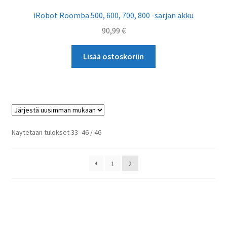
iRobot Roomba 500, 600, 700, 800 -sarjan akku
90,99
€
Lisää ostoskoriin
Sorted
Näytetään tulokset 33–46 / 46
by
latest
1
2