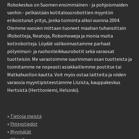
Robokeskus on Suomen ensimmäinen - ja pohjoismaiden
vanhin - pelkästään kotitalousrobottien myyntiin
erikoistunut yritys, jonka toiminta alkoi vuonna 2004.
Olemme vuosien mittaan tuoneet maahan tuhansittain
iRobotteja, Neatoja, Robomoweja ja monia muita
kotirobotteja. Löydät valikoimastamme parhaat
pölynimuri- ja ruohonleikkuurobotit sekä varaosat
tuotteisiin. Me varastoimme suurimman osan tuotteista ja
toimitamme ne nopeasti asiakkaillemme postitse tai
Matkahuollon kautta. Voit myös ostaa laitteita ja niiden
varaosia myyntipisteestämme Liizista, kauppakeskus
Hertsistä (Herttoniemi, Helsinki).
»
Tietoja meistä
»
Yhteystiedot
»
Myymälät