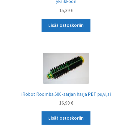
yksikköön
15,39
€
Lisää ostoskoriin
iRobot Roomba 500-sarjan harja PET pu,vi,si
16,90
€
Lisää ostoskoriin