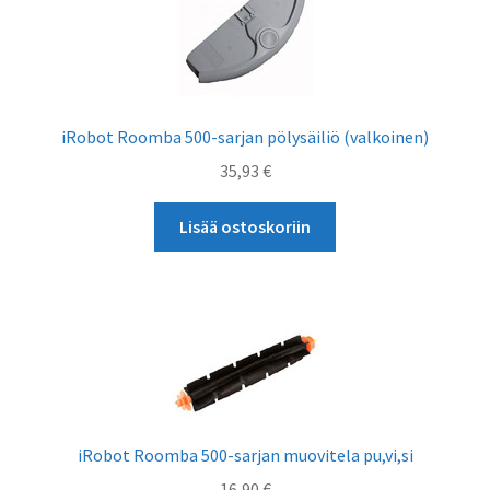
iRobot Roomba 500-sarjan pölysäiliö (valkoinen)
35,93
€
Lisää ostoskoriin
iRobot Roomba 500-sarjan muovitela pu,vi,si
16,90
€