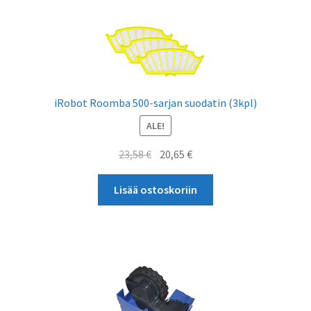
iRobot Roomba 500-sarjan suodatin (3kpl)
ALE!
Alkuperäinen
Nykyinen
23,58
€
20,65
€
hinta
hinta
oli:
on:
Lisää ostoskoriin
23,58 €.
20,65 €.