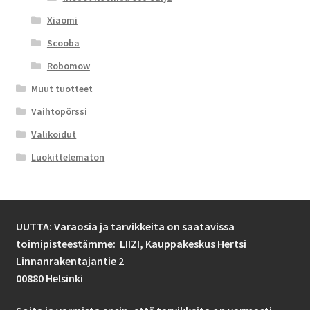
Xiaomi
Scooba
Robomow
Muut tuotteet
Vaihtopörssi
Valikoidut
Luokittelematon
UUTTA: Varaosia ja tarvikkeita on saatavissa
toimipisteestämme: LIIZI,
Kauppakeskus Hertsi
Linnanrakentajantie 2
00880 Helsinki