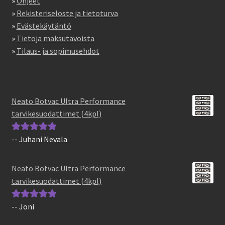
»
Ohjeet
»
Rekisteriseloste ja tietoturva
»
Evästekäytäntö
»
Tietoja maksutavoista
»
Tilaus- ja sopimusehdot
Neato Botvac Ultra Performance
tarvikesuodattimet (4kpl)
-- Juhani Nevala
Arvostelu
tuotteesta:
5
/
5
Neato Botvac Ultra Performance
tarvikesuodattimet (4kpl)
-- Joni
Arvostelu
tuotteesta:
5
/