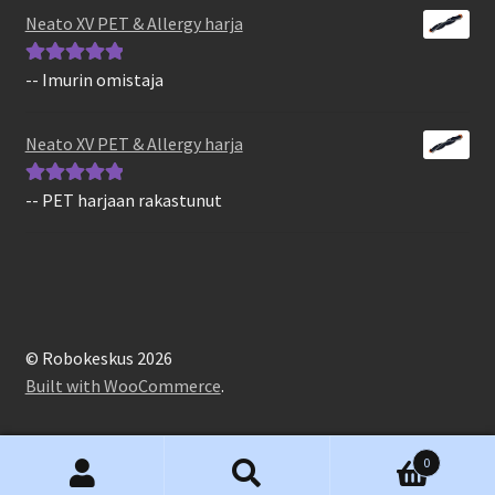
5
Neato XV PET & Allergy harja
-- Imurin omistaja
Arvostelu
tuotteesta:
5
/
5
Neato XV PET & Allergy harja
-- PET harjaan rakastunut
Arvostelu
tuotteesta:
5
/
5
© Robokeskus 2026
Built with WooCommerce
.
0
Etsi:
Haku