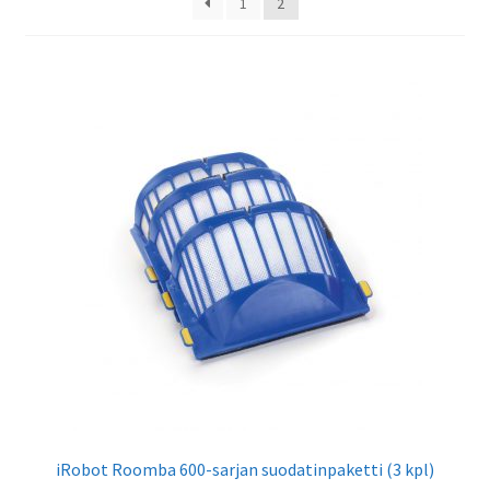
1
2
Neato Botvac-sarja
iRobot Roomba
Xiaomi
Scooba
Braava
Vorwerk
Makita
Laajen
Muut tuotteet
alemm
tason
iRobot Roomba 600-sarjan suodatinpaketti (3 kpl)
Vaihtopörssi