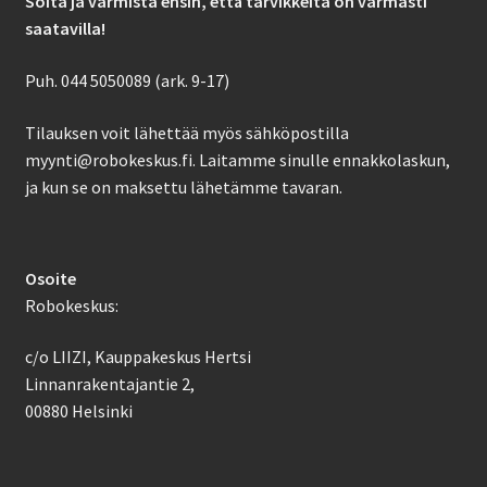
Soita ja varmista ensin, että tarvikkeita on varmasti
saatavilla!
Puh. 044 5050089 (ark. 9-17)
Tilauksen voit lähettää myös sähköpostilla
myynti@robokeskus.fi. Laitamme sinulle ennakkolaskun,
ja kun se on maksettu lähetämme tavaran.
Osoite
Robokeskus:
c/o LIIZI, Kauppakeskus Hertsi
Linnanrakentajantie 2,
00880 Helsinki