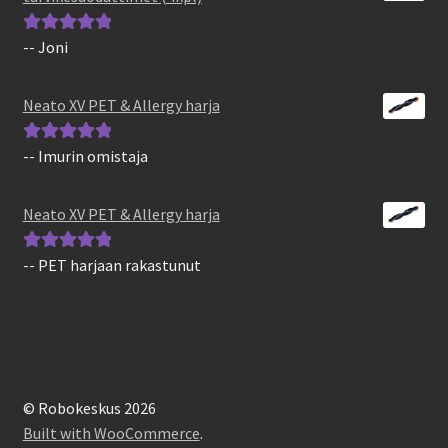
-- Joni
Arvostelu
tuotteesta:
5
/
5
Neato XV PET & Allergy harja
-- Imurin omistaja
Arvostelu
tuotteesta:
5
/
5
Neato XV PET & Allergy harja
-- PET harjaan rakastunut
Arvostelu
tuotteesta:
5
/
5
© Robokeskus 2026
Built with WooCommerce
.