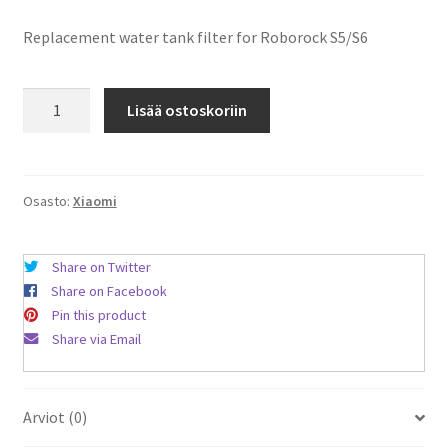
Replacement water tank filter for Roborock S5/S6
Vesitankin
Lisää ostoskoriin
suodatin
Roborock
S5/S6
määrä
Osasto:
Xiaomi
Share on Twitter
Share on Facebook
Pin this product
Share via Email
Arviot (0)