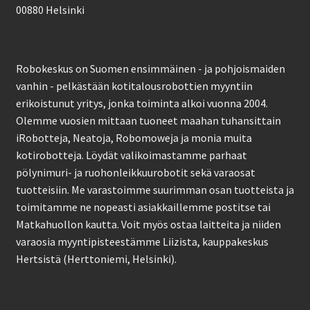
00880 Helsinki
Robokeskus on Suomen ensimmäinen - ja pohjoismaiden
vanhin - pelkästään kotitalousrobottien myyntiin
erikoistunut yritys, jonka toiminta alkoi vuonna 2004.
Olemme vuosien mittaan tuoneet maahan tuhansittain
iRobotteja, Neatoja, Robomoweja ja monia muita
kotirobotteja. Löydät valikoimastamme parhaat
pölynimuri- ja ruohonleikkuurobotit sekä varaosat
tuotteisiin. Me varastoimme suurimman osan tuotteista ja
toimitamme ne nopeasti asiakkaillemme postitse tai
Matkahuollon kautta. Voit myös ostaa laitteita ja niiden
varaosia myyntipisteestämme Liizista, kauppakeskus
Hertsistä (Herttoniemi, Helsinki).