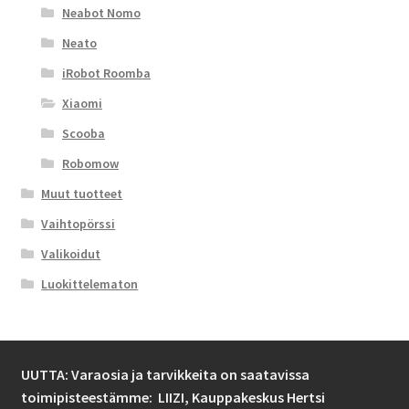
Neabot Nomo
Neato
iRobot Roomba
Xiaomi
Scooba
Robomow
Muut tuotteet
Vaihtopörssi
Valikoidut
Luokittelematon
UUTTA: Varaosia ja tarvikkeita on saatavissa
toimipisteestämme: LIIZI,
Kauppakeskus Hertsi