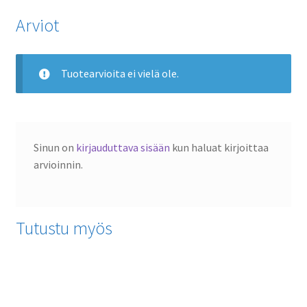
Arviot
Tuotearvioita ei vielä ole.
Sinun on
kirjauduttava sisään
kun haluat kirjoittaa
arvioinnin.
Tutustu myös