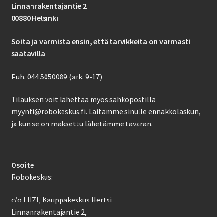
Linnanrakentajantie 2
00880 Helsinki
Soita ja varmista ensin, että tarvikkeita on varmasti
saatavilla!
Puh. 044 5050089 (ark. 9-17)
Tilauksen voit lähettää myös sähköpostilla
myynti@robokeskus.fi. Laitamme sinulle ennakkolaskun,
ja kun se on maksettu lähetämme tavaran.
Osoite
Robokeskus:
c/o LIIZI, Kauppakeskus Hertsi
Linnanrakentajantie 2,