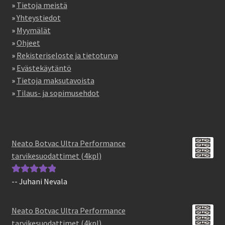
»
Tietoja meistä
»
Yhteystiedot
»
Myymälät
»
Ohjeet
»
Rekisteriseloste ja tietoturva
»
Evästekäytäntö
»
Tietoja maksutavoista
»
Tilaus- ja sopimusehdot
Neato Botvac Ultra Performance
tarvikesuodattimet (4kpl)
-- Juhani Nevala
Arvostelu
tuotteesta:
5
/
5
Neato Botvac Ultra Performance
tarvikesuodattimet (4kpl)