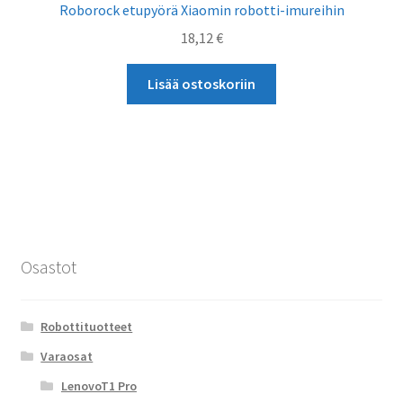
Roborock etupyörä Xiaomin robotti-imureihin
18,12
€
Lisää ostoskoriin
Osastot
Robottituotteet
Varaosat
LenovoT1 Pro