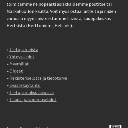
toimitamme ne nopeasti asiakkaillemme postitse tai
Matkahuollon kautta. Voit myös ostaa laitteita ja niiden
varaosia myyntipisteestämme Liizista, kauppakeskus
Hertsistä (Herttoniemi, Helsinki).
»
Tietoja meistä
»
Yhteystiedot
»
Myymälät
»
Ohjeet
»
Rekisteriseloste ja tietoturva
»
Evästekäytäntö
»
Tietoja maksutavoista
»
Tilaus- ja sopimusehdot