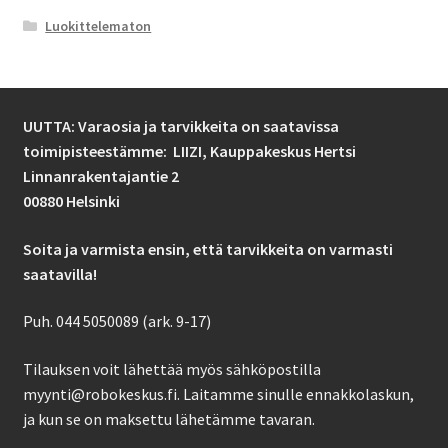
Luokittelematon
UUTTA: Varaosia ja tarvikkeita on saatavissa
toimipisteestämme: LIIZI,
Kauppakeskus Hertsi
Linnanrakentajantie 2
00880 Helsinki
Soita ja varmista ensin, että tarvikkeita on varmasti
saatavilla!
Puh. 044 5050089 (ark. 9-17)
Tilauksen voit lähettää myös sähköpostilla
myynti@robokeskus.fi. Laitamme sinulle ennakkolaskun,
ja kun se on maksettu lähetämme tavaran.