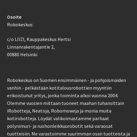
Osoite
Robokeskus:
c/o LIIZI, Kauppakeskus Hertsi
Linnanrakentajantie 2,
00880 Helsinki
Robokeskus on Suomen ensimmäinen - ja pohjoismaiden
vanhin - pelkästään kotitalousrobottien myyntiin
erikoistunut yritys, jonka toiminta alkoi vuonna 2004.
Olemme vuosien mittaan tuoneet maahan tuhansittain
iRobotteja, Neatoja, Robomoweja ja monia muita
kotirobotteja. Löydät valikoimastamme parhaat
pölynimuri- ja ruohonleikkuurobotit sekä varaosat
tuotteisiin. Me varastoimme suurimman osan tuotteista ja