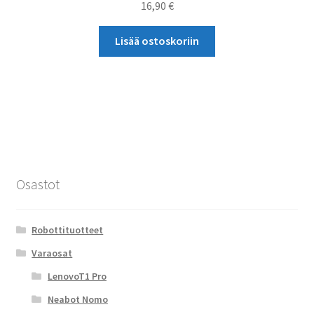
16,90
€
Lisää ostoskoriin
Osastot
Robottituotteet
Varaosat
LenovoT1 Pro
Neabot Nomo