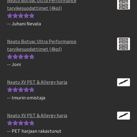
Neato Botvac Ultra Performance
tarvikesuodattimet (4kpl)
-- Juhani Nevala
Arvostelu
tuotteesta:
5
/
5
Neato Botvac Ultra Performance
tarvikesuodattimet (4kpl)
-- Joni
Arvostelu
tuotteesta:
5
/
5
Neato XV PET & Allergy harja
-- Imurin omistaja
Arvostelu
tuotteesta:
5
/
5
Neato XV PET & Allergy harja
-- PET harjaan rakastunut
Arvostelu