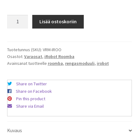
Vasen
Lisää ostoskoriin
rengasmoduuli
iRobot
Roomba
-
Tuotetunnus (SKU):
VRM-IROO
Osastot:
Varaosat
,
iRobot Roomba
imuriin
Avainsanat tuotteelle
roomba
,
rengasmoduuli
,
irobot
määrä
Share on Twitter
Share on Facebook
Pin this product
Share via Email
Kuvaus