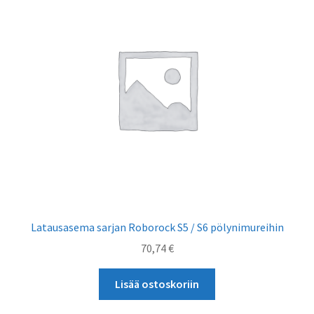
Latausasema sarjan Roborock S5 / S6 pölynimureihin
70,74
€
Lisää ostoskoriin