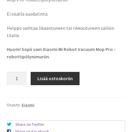
Ei sisällä suodatinta.
Helppo vaihtaa likaantuneen tai rikkoutuneen säiliön
tilalle.
Huom! Sopii vain Xiaomi Mi Robot Vacuum Mop Pro -
robottipölynimuriin.
Vaihdettava
Lisää ostoskoriin
2-
in-
1
pöly/vesisäiliö
Osasto:
Xiaomi
Xiaomi
Mi
Share on Twitter
Robot
Share on Facebook