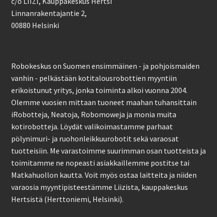
c/o LIIZI, Kauppakeskus Hertsi
Linnanrakentajantie 2,
00880 Helsinki
Robokeskus on Suomen ensimmäinen - ja pohjoismaiden
vanhin - pelkästään kotitalousrobottien myyntiin
erikoistunut yritys, jonka toiminta alkoi vuonna 2004.
Olemme vuosien mittaan tuoneet maahan tuhansittain
iRobotteja, Neatoja, Robomoweja ja monia muita
kotirobotteja. Löydät valikoimastamme parhaat
pölynimuri- ja ruohonleikkuurobotit sekä varaosat
tuotteisiin. Me varastoimme suurimman osan tuotteista ja
toimitamme ne nopeasti asiakkaillemme postitse tai
Matkahuollon kautta. Voit myös ostaa laitteita ja niiden
varaosia myyntipisteestämme Liizista, kauppakeskus
Hertsistä (Herttoniemi, Helsinki).