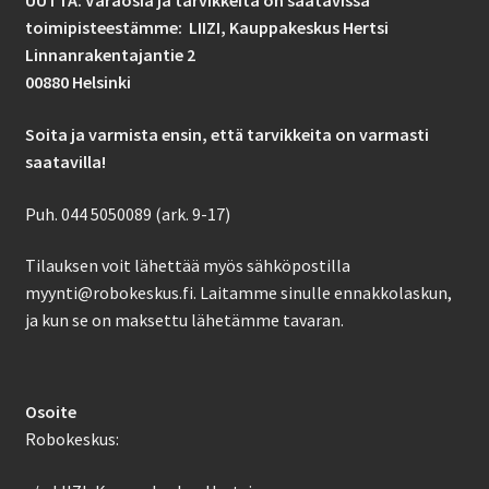
UUTTA: Varaosia ja tarvikkeita on saatavissa
toimipisteestämme: LIIZI,
Kauppakeskus Hertsi
Linnanrakentajantie 2
00880 Helsinki
Soita ja varmista ensin, että tarvikkeita on varmasti
saatavilla!
Puh. 044 5050089 (ark. 9-17)
Tilauksen voit lähettää myös sähköpostilla
myynti@robokeskus.fi. Laitamme sinulle ennakkolaskun,
ja kun se on maksettu lähetämme tavaran.
Osoite
Robokeskus: