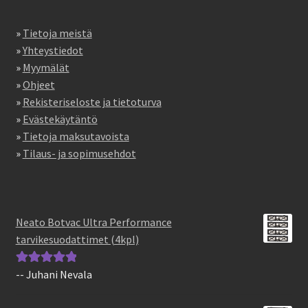
»
Tietoja meistä
»
Yhteystiedot
»
Myymälät
»
Ohjeet
»
Rekisteriseloste ja tietoturva
»
Evästekäytäntö
»
Tietoja maksutavoista
»
Tilaus- ja sopimusehdot
Neato Botvac Ultra Performance
tarvikesuodattimet (4kpl)
-- Juhani Nevala
Arvostelu
tuotteesta:
5
/
5