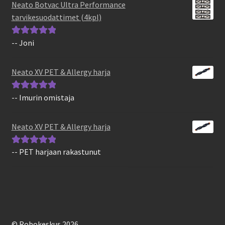
Neato Botvac Ultra Performance
tarvikesuodattimet (4kpl)
-- Joni
Arvostelu
tuotteesta:
5
/
5
Neato XV PET & Allergy harja
-- Imurin omistaja
Arvostelu
tuotteesta:
5
/
5
Neato XV PET & Allergy harja
-- PET harjaan rakastunut
Arvostelu
tuotteesta:
5
/
5
© Robokeskus 2026