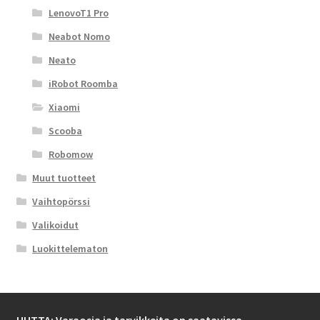
LenovoT1 Pro
Neabot Nomo
Neato
iRobot Roomba
Xiaomi
Scooba
Robomow
Muut tuotteet
Vaihtopörssi
Valikoidut
Luokittelematon