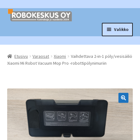
Siirry
Siirry
navigointiin
sisältöön
Valikko
Laajen
Robottituotteet
alemm
Etusivu
Varaosat
Xiaomi
Vaihdettava 2-in-1 pöly/vesisäiliö
tason
Laajen
Tarvikkeet ja varaosat
Xiaomi Mi Robot Vacuum Mop Pro -robottipölynimuriin
valikko
alemm
tason
Laajen
Muut tuotteet
valikko
alemm
tason
Vaihtopörssi
valikko