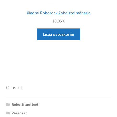
Xiaomi Roborock 2 yhdistelmäharja
13,05
€
Lisää ostoskoriin
Osastot
Robottituotteet
Varaosat