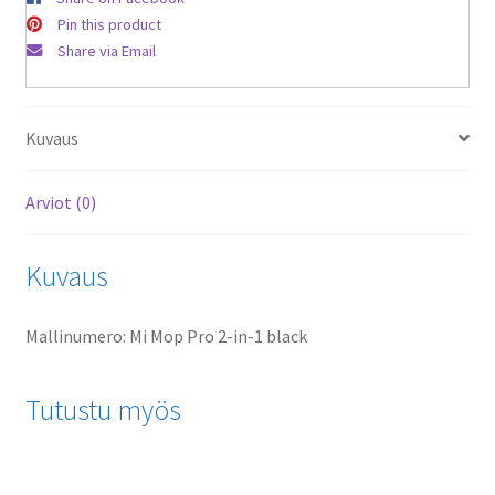
Vacuum
Pin this product
Mop
Share via Email
Pro
-
robottipölynimuriin
Kuvaus
määrä
Arviot (0)
Kuvaus
Mallinumero: Mi Mop Pro 2-in-1 black
Tutustu myös