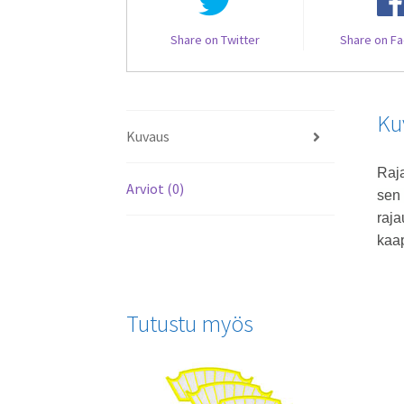
Share on Twitter
Share on F
Ku
Kuvaus
Raja
Arviot (0)
sen 
raja
kaap
Tutustu myös