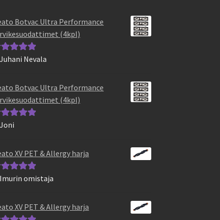
ato Botvac Ultra Performance
rvikesuodattimet (4kpl)
 Juhani Nevala
vostelu
otteesta:
5
/
ato Botvac Ultra Performance
rvikesuodattimet (4kpl)
 Joni
vostelu
otteesta:
5
/
ato XV PET & Allergy harja
 Imurin omistaja
vostelu
otteesta:
5
/
ato XV PET & Allergy harja