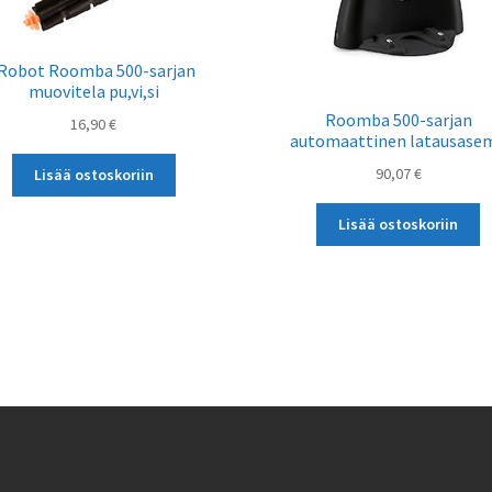
iRobot Roomba 500-sarjan
muovitela pu,vi,si
Roomba 500-sarjan
16,90
€
automaattinen latausase
90,07
€
Lisää ostoskoriin
Lisää ostoskoriin