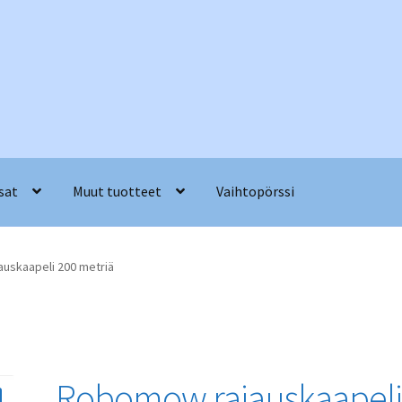
sat
Muut tuotteet
Vaihtopörssi
uskaapeli 200 metriä
Robomow rajauskaapel