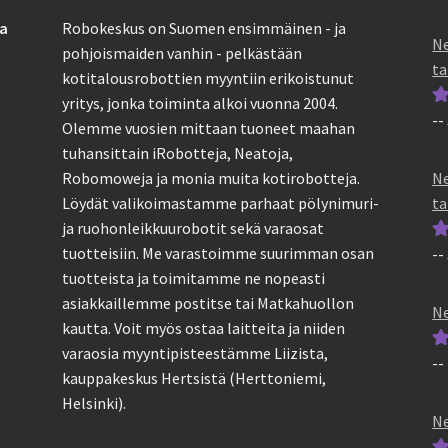
sa
Robokeskus on Suomen ensimmäinen - ja
Ne
pohjoismaiden vanhin - pelkästään
ta
kotitalousrobottien myyntiin erikoistunut
yritys, jonka toiminta alkoi vuonna 2004.
--
Ar
Olemme vuosien mittaan tuoneet maahan
tu
tuhansittain iRobotteja, Neatoja,
5
Ne
Robomoweja ja monia muita kotirobotteja.
ta
Löydät valikoimastamme parhaat pölynimuri-
ja ruohonleikkuurobotit sekä varaosat
tuotteisiin. Me varastoimme suurimman osan
--
Ar
tuotteista ja toimitamme ne nopeasti
tu
asiakkaillemme postitse tai Matkahuollon
5
Ne
kautta. Voit myös ostaa laitteita ja niiden
varaosia myyntipisteestämme Liizista,
--
Ar
kauppakeskus Hertsistä (Herttoniemi,
tu
Helsinki).
5
Ne