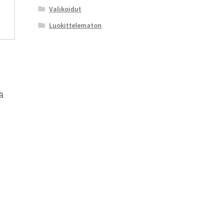
Valikoidut
Luokittelematon
ä