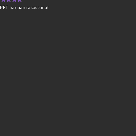
 PET harjaan rakastunut
vostelu
otteesta:
5
/