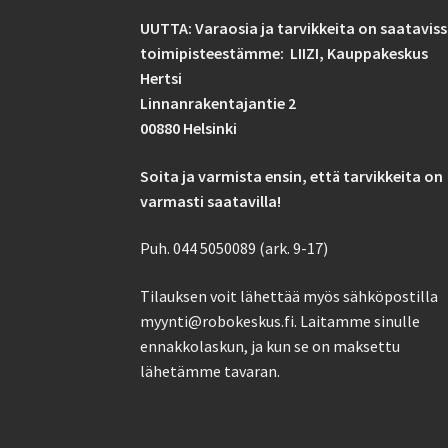
UUTTA: Varaosia ja tarvikkeita on saatavis
toimipisteestämme: LIIZI,
Kauppakeskus
Hertsi
Linnanrakentajantie 2
00880 Helsinki
Soita ja varmista ensin, että tarvikkeita on
varmasti saatavilla!
Puh. 044 5050089 (ark. 9-17)
Tilauksen voit lähettää myös sähköpostilla
myynti@robokeskus.fi. Laitamme sinulle
ennakkolaskun, ja kun se on maksettu
lähetämme tavaran.