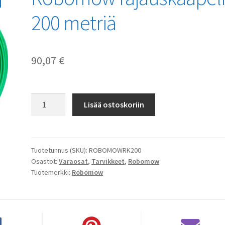
200 metriä
90,07
€
Robomow
Lisää ostoskoriin
rajauskaapeli
200
metriä
määrä
Tuotetunnus (SKU):
ROBOMOWRK200
Osastot:
Varaosat
,
Tarvikkeet
,
Robomow
Tuotemerkki:
Robomow