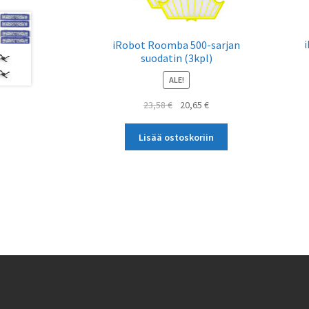
iRobot Roomba 500-sarjan
suodatin (3kpl)
ALE!
Alkuperäinen
Nykyinen
23,58
€
20,65
€
hinta
hinta
oli:
on:
Lisää ostoskoriin
23,58 €.
20,65 €.