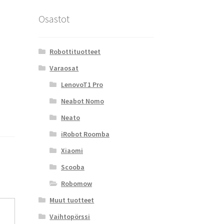
Osastot
Robottituotteet
Varaosat
LenovoT1 Pro
Neabot Nomo
Neato
iRobot Roomba
Xiaomi
Scooba
Robomow
Muut tuotteet
Vaihtopörssi