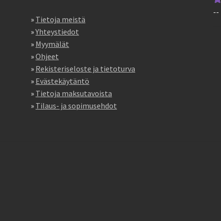
--
Ar
»
Tietoja meistä
tu
»
Yhteystiedot
5
»
Myymälät
»
Ohjeet
»
Rekisteriseloste ja tietoturva
»
Evästekäytäntö
»
Tietoja maksutavoista
»
Tilaus- ja sopimusehdot