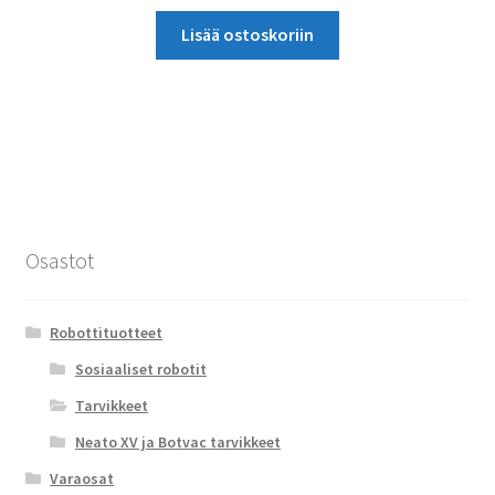
Lisää ostoskoriin
Osastot
Robottituotteet
Sosiaaliset robotit
Tarvikkeet
Neato XV ja Botvac tarvikkeet
Varaosat