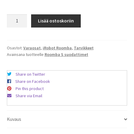
iRobot
Lisää ostoskoriin
Roomba
S-
sarja
S9
Osastot:
Varaosat
,
iRobot Roomba
,
Tarvikkeet
Avainsana tuotteelle
Roomba S suodattimet
S9+
suodattimet
3
Share on Twitter
kpl
Share on Facebook
määrä
Pin this product
Share via Email
Kuvaus