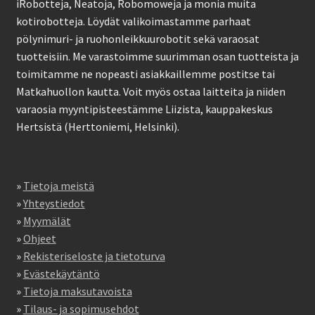
iRobotteja, Neatoja, Robomoweja ja monia muita
kotirobotteja. Löydät valikoimastamme parhaat
pölynimuri- ja ruohonleikkuurobotit sekä varaosat
tuotteisiin. Me varastoimme suurimman osan tuotteista ja
toimitamme ne nopeasti asiakkaillemme postitse tai
Matkahuollon kautta. Voit myös ostaa laitteita ja niiden
varaosia myyntipisteestämme Liizista, kauppakeskus
Hertsistä (Herttoniemi, Helsinki).
»
Tietoja meistä
»
Yhteystiedot
»
Myymälät
»
Ohjeet
»
Rekisteriseloste ja tietoturva
»
Evästekäytäntö
»
Tietoja maksutavoista
»
Tilaus- ja sopimusehdot