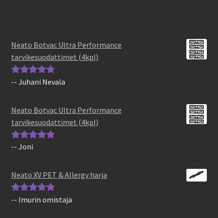
Neato Botvac Ultra Performance
tarvikesuodattimet (4kpl)
-- Juhani Nevala
Arvostelu
tuotteesta:
5
/
5
Neato Botvac Ultra Performance
tarvikesuodattimet (4kpl)
-- Joni
Arvostelu
tuotteesta:
5
/
5
Neato XV PET & Allergy harja
-- Imurin omistaja
Arvostelu
tuotteesta:
5
/