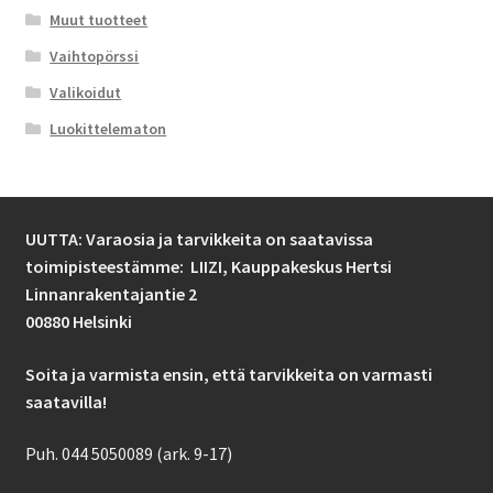
Muut tuotteet
Vaihtopörssi
Valikoidut
Luokittelematon
UUTTA: Varaosia ja tarvikkeita on saatavissa
toimipisteestämme: LIIZI,
Kauppakeskus Hertsi
Linnanrakentajantie 2
00880 Helsinki
Soita ja varmista ensin, että tarvikkeita on varmasti
saatavilla!
Puh. 044 5050089 (ark. 9-17)