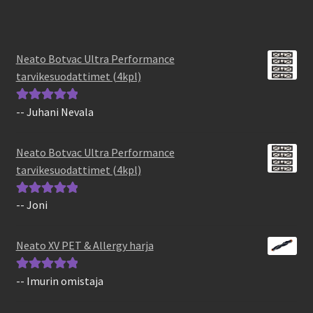
Neato Botvac Ultra Performance
tarvikesuodattimet (4kpl)
-- Juhani Nevala
Arvostelu
tuotteesta:
5
/
5
Neato Botvac Ultra Performance
tarvikesuodattimet (4kpl)
-- Joni
Arvostelu
tuotteesta:
5
/
5
Neato XV PET & Allergy harja
-- Imurin omistaja
Arvostelu
tuotteesta:
5
/