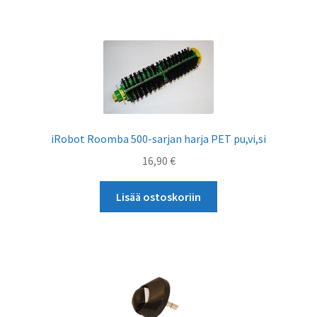
iRobot Roomba 500-sarjan harja PET pu,vi,si
16,90
€
Lisää ostoskoriin