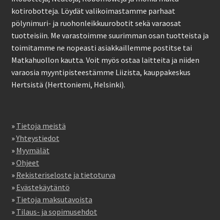
kotirobotteja. Löydät valikoimastamme parhaat
pölynimuri- ja ruohonleikkuurobotit sekä varaosat
tuotteisiin. Me varastoimme suurimman osan tuotteista ja
toimitamme ne nopeasti asiakkaillemme postitse tai
Matkahuollon kautta. Voit myös ostaa laitteita ja niiden
varaosia myyntipisteestämme Liizista, kauppakeskus
Hertsistä (Herttoniemi, Helsinki).
»
Tietoja meistä
»
Yhteystiedot
»
Myymälät
»
Ohjeet
»
Rekisteriseloste ja tietoturva
»
Evästekäytäntö
»
Tietoja maksutavoista
»
Tilaus- ja sopimusehdot