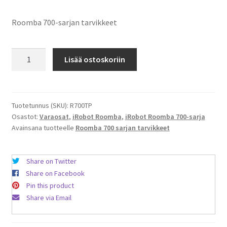
Roomba 700-sarjan tarvikkeet
iRobot
Lisää ostoskoriin
Roomba
700-
sarjan
tarvikepaketti
Tuotetunnus (SKU):
R700TP
Osastot:
Varaosat
,
iRobot Roomba
,
iRobot Roomba 700-sarja
määrä
Avainsana tuotteelle
Roomba 700 sarjan tarvikkeet
Share on Twitter
Share on Facebook
Pin this product
Share via Email