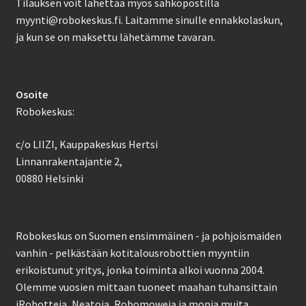
Tilauksen voit lähettää myös sähköpostilla
myynti@robokeskus.fi. Laitamme sinulle ennakkolaskun,
ja kun se on maksettu lähetämme tavaran.
Osoite
Robokeskus:
c/o LIIZI, Kauppakeskus Hertsi
Linnanrakentajantie 2,
00880 Helsinki
Robokeskus on Suomen ensimmäinen - ja pohjoismaiden
vanhin - pelkästään kotitalousrobottien myyntiin
erikoistunut yritys, jonka toiminta alkoi vuonna 2004.
Olemme vuosien mittaan tuoneet maahan tuhansittain
iRobotteja, Neatoja, Robomoweja ja monia muita