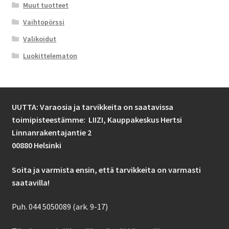
Muut tuotteet
Vaihtopörssi
Valikoidut
Luokittelematon
UUTTA: Varaosia ja tarvikkeita on saatavissa
toimipisteestämme: LIIZI,
Kauppakeskus Hertsi
Linnanrakentajantie 2
00880 Helsinki
Soita ja varmista ensin, että tarvikkeita on varmasti
saatavilla!
Puh. 044 5050089 (ark. 9-17)