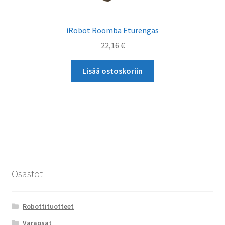
iRobot Roomba Eturengas
22,16
€
Lisää ostoskoriin
Osastot
Robottituotteet
Varaosat