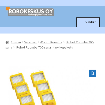
Siirry
Siirry
navigointiin
sisältöön
Valikko
Laajen
Robottituotteet
alemm
Etusivu
Varaosat
iRobot Roomba
iRobot Roomba 700-
tason
Laajen
Tarvikkeet ja varaosat
sarja
iRobot Roomba 700-sarjan tarvikepaketti
valikko
alemm
tason
Laajen
Muut tuotteet
valikko
alemm
tason
Vaihtopörssi
valikko