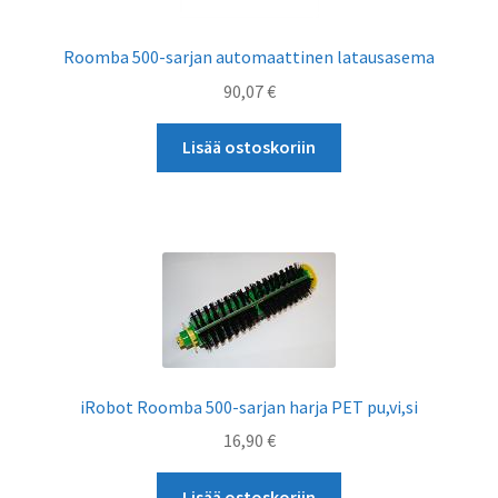
Roomba 500-sarjan automaattinen latausasema
90,07
€
Lisää ostoskoriin
iRobot Roomba 500-sarjan harja PET pu,vi,si
16,90
€
Lisää ostoskoriin