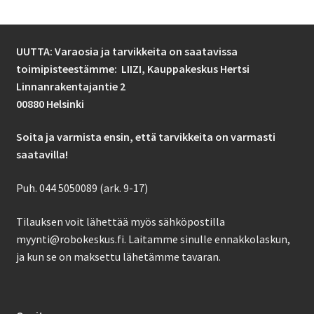
UUTTA: Varaosia ja tarvikkeita on saatavissa
toimipisteestämme: LIIZI,
Kauppakeskus Hertsi
Linnanrakentajantie 2
00880 Helsinki
Soita ja varmista ensin, että tarvikkeita on varmasti
saatavilla!
Puh. 044 5050089 (ark. 9-17)
Tilauksen voit lähettää myös sähköpostilla
myynti@robokeskus.fi. Laitamme sinulle ennakkolaskun,
ja kun se on maksettu lähetämme tavaran.