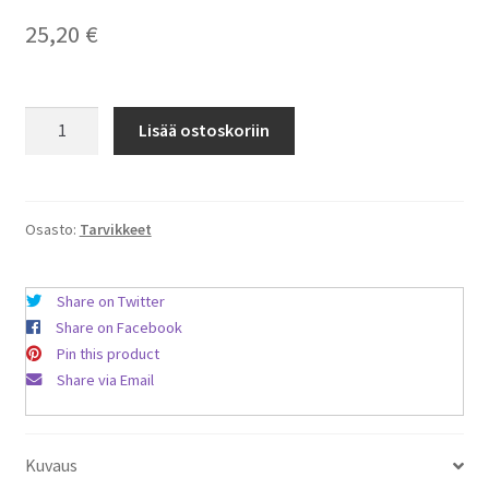
25,20
€
Hyvälaatuiset
Lisää ostoskoriin
tarvikepölypussit
iRobot
I7+
ja
Osasto:
Tarvikkeet
S9+
6
Share on Twitter
kpl
Share on Facebook
määrä
Pin this product
Share via Email
Kuvaus