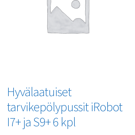
Hyvälaatuiset
tarvikepölypussit iRobot
I7+ ja S9+ 6 kpl