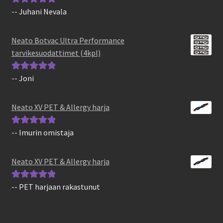
-- Juhani Nevala
Arvostelu
tuotteesta:
5
/
5
Neato Botvac Ultra Performance
tarvikesuodattimet (4kpl)
-- Joni
Arvostelu
tuotteesta:
5
/
5
Neato XV PET & Allergy harja
-- Imurin omistaja
Arvostelu
tuotteesta:
5
/
5
Neato XV PET & Allergy harja
-- PET harjaan rakastunut
Arvostelu
tuotteesta:
5
/
5