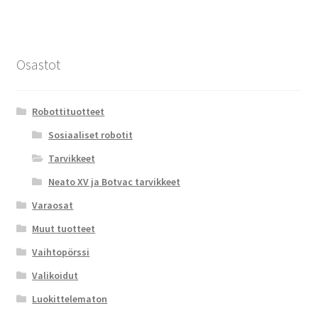
Osastot
Robottituotteet
Sosiaaliset robotit
Tarvikkeet
Neato XV ja Botvac tarvikkeet
Varaosat
Muut tuotteet
Vaihtopörssi
Valikoidut
Luokittelematon