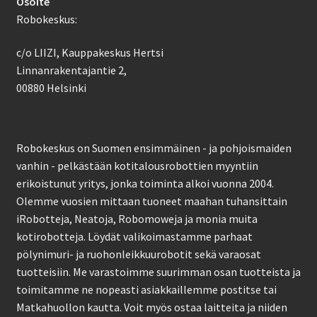
Osoite
Robokeskus:
c/o LIIZI, Kauppakeskus Hertsi
Linnanrakentajantie 2,
00880 Helsinki
Robokeskus on Suomen ensimmäinen - ja pohjoismaiden
vanhin - pelkästään kotitalousrobottien myyntiin
erikoistunut yritys, jonka toiminta alkoi vuonna 2004.
Olemme vuosien mittaan tuoneet maahan tuhansittain
iRobotteja, Neatoja, Robomoweja ja monia muita
kotirobotteja. Löydät valikoimastamme parhaat
pölynimuri- ja ruohonleikkuurobotit sekä varaosat
tuotteisiin. Me varastoimme suurimman osan tuotteista ja
toimitamme ne nopeasti asiakkaillemme postitse tai
Matkahuollon kautta. Voit myös ostaa laitteita ja niiden