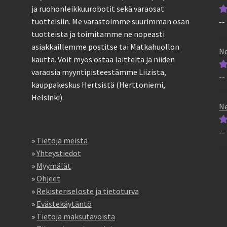
ja ruohonleikkuurobotit sekä varaosat
tuotteisiin. Me varastoimme suurimman osan
--
Ar
tuotteista ja toimitamme ne nopeasti
tu
asiakkaillemme postitse tai Matkahuollon
5
Ne
kautta. Voit myös ostaa laitteita ja niiden
varaosia myyntipisteestämme Liizista,
--
Ar
kauppakeskus Hertsistä (Herttoniemi,
tu
Helsinki).
5
Ne
--
Ar
»
Tietoja meistä
tu
»
Yhteystiedot
5
»
Myymälät
»
Ohjeet
»
Rekisteriseloste ja tietoturva
»
Evästekäytäntö
»
Tietoja maksutavoista