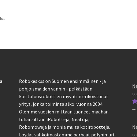
los
sa
Robokeskus on Suomen ensimmäinen - ja
Ne
pohjoismaiden vanhin - pelkästään
ta
kotitalousrobottien myyntiin erikoistunut
yritys, jonka toiminta alkoi vuonna 2004.
--
Ar
Olemme vuosien mittaan tuoneet maahan
tu
tuhansittain iRobotteja, Neatoja,
5
Ne
Robomoweja ja monia muita kotirobotteja.
ta
Löydät valikoimastamme parhaat pölynimuri-