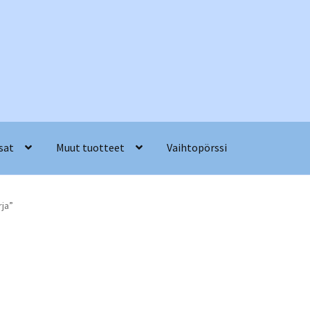
sat
Muut tuotteet
Vaihtopörssi
rja”