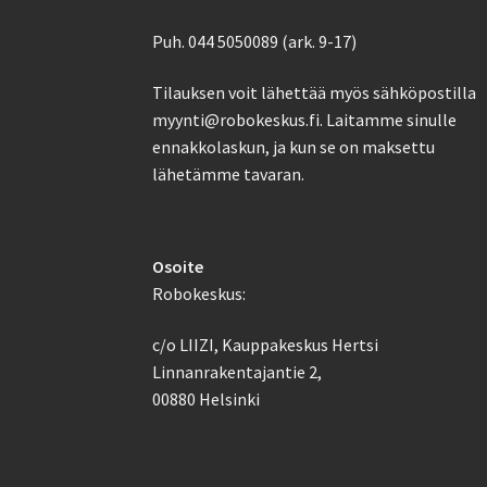
Puh. 044 5050089 (ark. 9-17)
Tilauksen voit lähettää myös sähköpostilla
myynti@robokeskus.fi. Laitamme sinulle
ennakkolaskun, ja kun se on maksettu
lähetämme tavaran.
Osoite
Robokeskus:
c/o LIIZI, Kauppakeskus Hertsi
Linnanrakentajantie 2,
00880 Helsinki