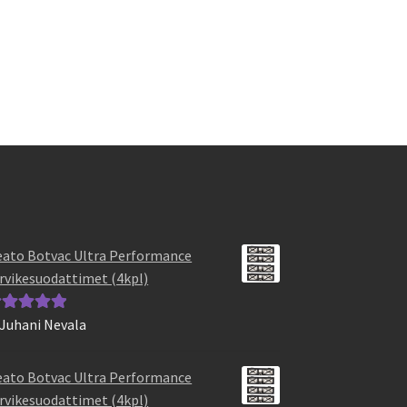
ato Botvac Ultra Performance
rvikesuodattimet (4kpl)
 Juhani Nevala
vostelu
otteesta:
5
/
ato Botvac Ultra Performance
rvikesuodattimet (4kpl)