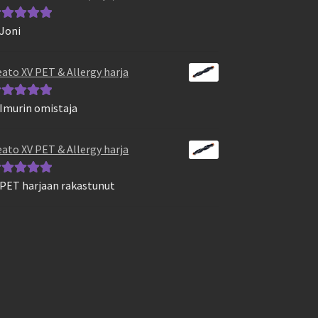
 Joni
vostelu
otteesta:
5
/
ato XV PET & Allergy harja
 Imurin omistaja
vostelu
otteesta:
5
/
ato XV PET & Allergy harja
 PET harjaan rakastunut
vostelu
otteesta:
5
/