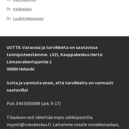
Valikoidut
Luokittelematon
UUTTA: Varaosia ja tarvikkeita on saatavissa
toimipisteestämme: LIIZI,
Kauppakeskus Hertsi
Linnanrakentajantie 2
00880 Helsinki
Soita ja varmista ensin, että tarvikkeita on varmasti
saatavilla!
Puh. 044 5050089 (ark. 9-17)
Tilauksen voit lähettää myös sähköpostilla
myynti@robokeskus.fi. Laitamme sinulle ennakkolaskun,