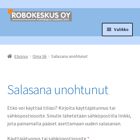
Siirry
Siirry
navigointiin
sisältöön
Valikko
Laajen
Robottituotteet
alemm
Etusivu
Oma tili
Salasana unohtunut
tason
Laajen
Tarvikkeet ja varaosat
valikko
alemm
tason
Laajen
Muut tuotteet
valikko
alemm
Salasana unohtunut
tason
Vaihtopörssi
valikko
Etkö voi käyttää tiliäsi? Kirjoita käyttäjätunnus tai
sähköpostiosoite. Sinulle lähetetään sähköpostilla linkki,
jota painamalla pääset asettamaan uuden salasanan.
Vaaditaan
Käyttäjätunnus tai sähköpostiosoite
*