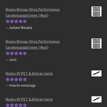
Neato Botvac Ultra Performance
tarvikesuodattimet (4kpl)
-- Juhani Nevala
Arvostelu
tuotteesta:
5
/
5
Neato Botvac Ultra Performance
tarvikesuodattimet (4kpl)
-- Joni
Arvostelu
tuotteesta:
5
/
5
Neato XV PET & Allergy harja
-- Imurin omistaja
Arvostelu
tuotteesta:
5
/
5
Neato XV PET & Allergy harja