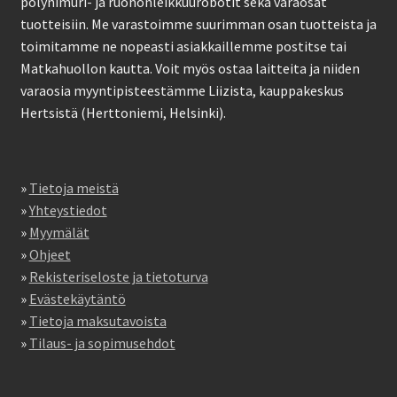
pölynimuri- ja ruohonleikkuurobotit sekä varaosat
tuotteisiin. Me varastoimme suurimman osan tuotteista ja
toimitamme ne nopeasti asiakkaillemme postitse tai
Matkahuollon kautta. Voit myös ostaa laitteita ja niiden
varaosia myyntipisteestämme Liizista, kauppakeskus
Hertsistä (Herttoniemi, Helsinki).
»
Tietoja meistä
»
Yhteystiedot
»
Myymälät
»
Ohjeet
»
Rekisteriseloste ja tietoturva
»
Evästekäytäntö
»
Tietoja maksutavoista
»
Tilaus- ja sopimusehdot