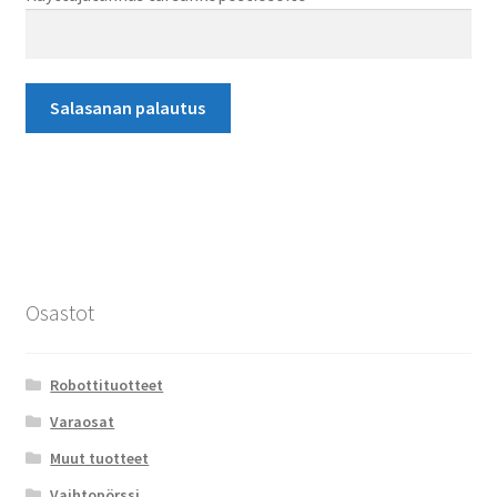
Salasanan palautus
Osastot
Robottituotteet
Varaosat
Muut tuotteet
Vaihtopörssi